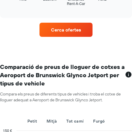
Rent-A-Car
cotxes
les
End
of
de
quatre
interactive
lloguer
empreses
chart
de
lloguer
Cerca ofertes
de
vehicles
amb
més
ubicacions
El
gràfic
Comparació de preus de lloguer de cotxes a
té
Aeroport de Brunswick Glynco Jetport per
1
tipus de vehicle
eix
X
que
Compara els preus de diferents tipus de vehicles i troba el cotxe de
mostra
lloguer adequat a Aeroport de Brunswick Glynco Jetport.
les
companyies
de
Petit
Mitjà
Tot camí
Furgó
lloguer
de
150 €