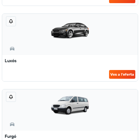
Luxós
Ves a l'oferta
Furgó