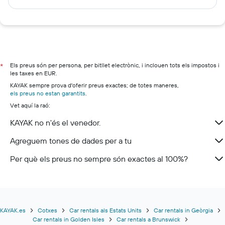
Els preus són per persona, per bitllet electrònic, i inclouen tots els impostos i
*
les taxes en EUR.
KAYAK sempre prova d'oferir preus exactes; de totes maneres,
els preus no estan garantits
.
Vet aquí la raó:
KAYAK no n'és el venedor.
Agreguem tones de dades per a tu
Per què els preus no sempre són exactes al 100%?
KAYAK.es
Cotxes
Car rentals als Estats Units
Car rentals in Geòrgia
Car rentals in Golden Isles
Car rentals a Brunswick