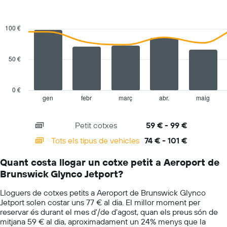
vehicles
Combination
Chart
El
graphic.
chart
gràfic
with
100 €
té
2
1
data
series.
eix
50 €
Y
The
que
chart
mostra
has
el
0 €
1
vehicle
gen
febr
març
abr.
maig
End
of
X
de
interactive
axis
lloguer
chart
Petit cotxes
59 € - 99 €
displaying
més
categories.
econòmic
Tots els tipus de vehicles
74 € - 101 €
Range:
de
14
les
Quant costa llogar un cotxe petit a Aeroport de
categories.
empreses
Brunswick Glynco Jetport?
The
indicades
chart
Lloguers de cotxes petits a Aeroport de Brunswick Glynco
has
Jetport solen costar uns 77 € al dia. El millor moment per
1
reservar és durant el mes d'/de d’agost, quan els preus són de
Y
mitjana 59 € al dia, aproximadament un 24% menys que la
axis