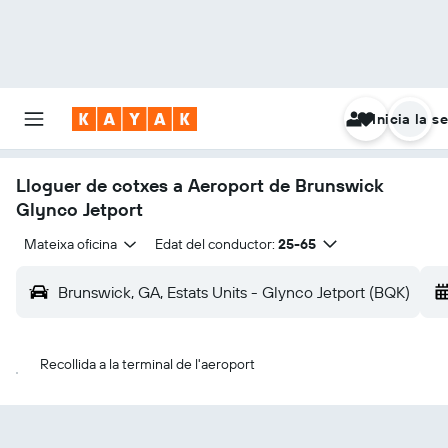
Inicia la s
Lloguer de cotxes a Aeroport de Brunswick
Glynco Jetport
Mateixa oficina
Edat del conductor:
25-65
Brunswick, GA, Estats Units - Glynco Jetport (BQK)
Recollida a la terminal de l'aeroport