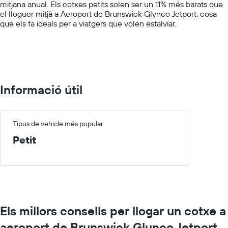
mitjana anual. Els cotxes petits solen ser un 11% més barats que
displaying
el lloguer mitjà a Aeroport de Brunswick Glynco Jetport, cosa
values.
que els fa ideals per a viatgers que volen estalviar.
Range:
0
to
150.
Informació útil
Tipus de vehicle més popular
Petit
Els millors consells per llogar un cotxe a
aeroport de Brunswick Glynco Jetport