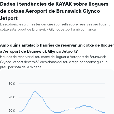
Dades i tendències de KAYAK sobre lloguers
de cotxes Aeroport de Brunswick Glynco
Jetport
Descobreix les últimes tendències i consells sobre reserves per llogar un
cotxe a Aeroport de Brunswick Glynco Jetport amb confiança.
Amb quina antelació hauries de reservar un cotxe de lloguer
a Aeroport de Brunswick Glynco Jetport?
Hauries de reservar el teu cotxe de lloguer a Aeroport de Brunswick
Glynco Jetport devers 53 dies abans del teu viatge per aconseguir un
preu per sota de la mitjana.
80 €
Line
Chart
graphic.
chart
with
91
70 €
data
points.
60 €
La