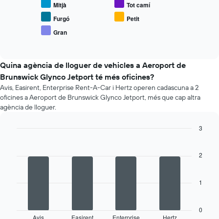
eix
Mitjà
Tot camí
el
X
preu
Furgó
Petit
que
mitjà
mostra
Gran
End
de
el
of
vehicles
interactive
nombre
populars
chart
de
Quina agència de lloguer de vehicles a Aeroport de
dies
Brunswick Glynco Jetport té més oficines?
abans
de
Avis, Easirent, Enterprise Rent-A-Car i Hertz operen cadascuna a 2
la
oficines a Aeroport de Brunswick Glynco Jetport, més que cap altra
reserva
agència de lloguer.
El
gràfic
3
té
Bar
Chart
1
graphic.
chart
eix
with
2
Y
4
que
bars.
mostra
1
el
La
preu
següent
mitjà
taula
0
dels
mostra
Avis
Easirent
Enterprise
Hertz