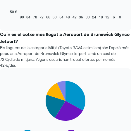
taula
següent
50 €
mostra
90
84
78
72
66
60
54
48
42
36
30
24
18
12
6
0
End
of
com
interactive
varia
chart
el
Quin és el cotxe més llogat a Aeroport de Brunswick Glynco
preu
Jetport?
d'un
Els lloguers de la categoria Mitjà (Toyota RAV4 o similars) són l'opció més
vehicle
popular a Aeroport de Brunswick Glynco Jetport, amb un cost de
de
72 €/dia de mitjana. Alguns usuaris han trobat ofertes per només
lloguer
42 €/dia.
quan
t'apropes
a
la
Pie
Chart
data
graphic.
chart
with
de
5
la
slices.
reserva
El
El
gràfic
següent
té
gràfic
1
mostra