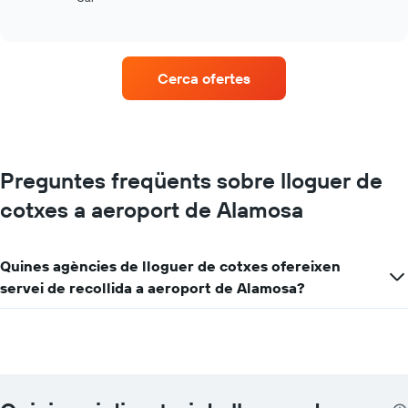
of
quatre
interactive
empreses
chart
de
lloguer
Cerca ofertes
de
vehicles
amb
més
ubicacions
El
Preguntes freqüents sobre lloguer de
gràfic
cotxes a aeroport de Alamosa
té
1
eix
X
Quines agències de lloguer de cotxes ofereixen
que
servei de recollida a aeroport de Alamosa?
mostra
les
companyies
de
lloguer
de
vehicles