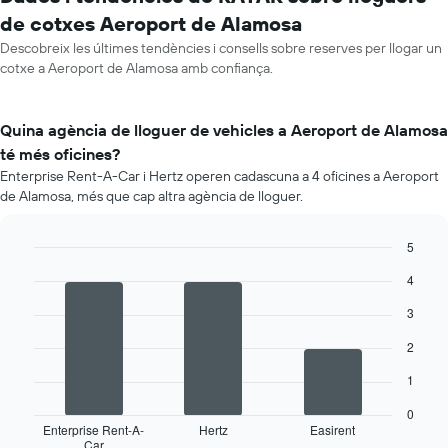
de cotxes Aeroport de Alamosa
Descobreix les últimes tendències i consells sobre reserves per llogar un
cotxe a Aeroport de Alamosa amb confiança.
Quina agència de lloguer de vehicles a Aeroport de Alamosa
té més oficines?
Enterprise Rent-A-Car i Hertz operen cadascuna a 4 oficines a Aeroport
de Alamosa, més que cap altra agència de lloguer.
5
Bar
Chart
4
graphic.
chart
with
3
3
bars.
2
La
1
següent
taula
0
mostra
Enterprise Rent-A-
Hertz
Easirent
Car
les
End