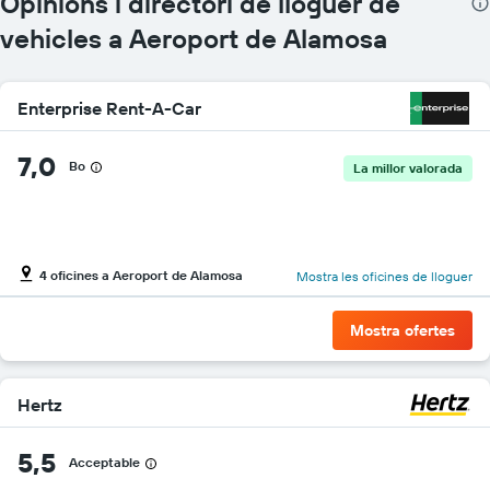
Opinions i directori de lloguer de
El
gràfic
vehicles a Aeroport de Alamosa
té
1
eix
Enterprise Rent-A-Car
Y
que
mostra
7,0
Bo
La millor valorada
el
vehicle
de
lloguer
més
4 oficines a Aeroport de Alamosa
econòmic
Mostra les oficines de lloguer
de
les
Mostra ofertes
empreses
indicades
Hertz
5,5
Acceptable