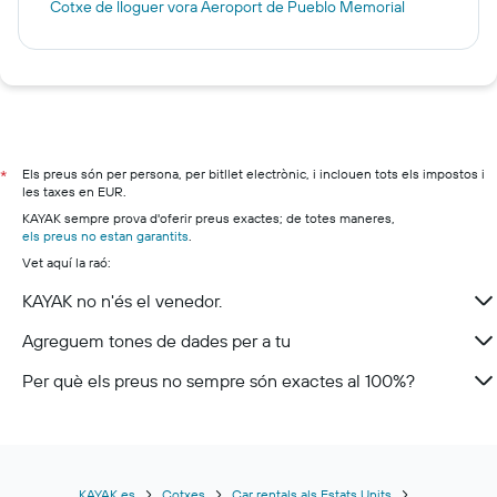
Cotxe de lloguer vora Aeroport de Pueblo Memorial
Els preus són per persona, per bitllet electrònic, i inclouen tots els impostos i
*
les taxes en EUR.
KAYAK sempre prova d'oferir preus exactes; de totes maneres,
els preus no estan garantits
.
Vet aquí la raó:
KAYAK no n'és el venedor.
Agreguem tones de dades per a tu
Per què els preus no sempre són exactes al 100%?
KAYAK.es
Cotxes
Car rentals als Estats Units