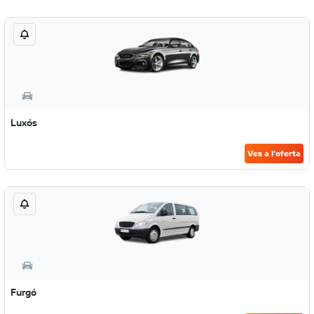
Luxós
Ves a l'oferta
Furgó