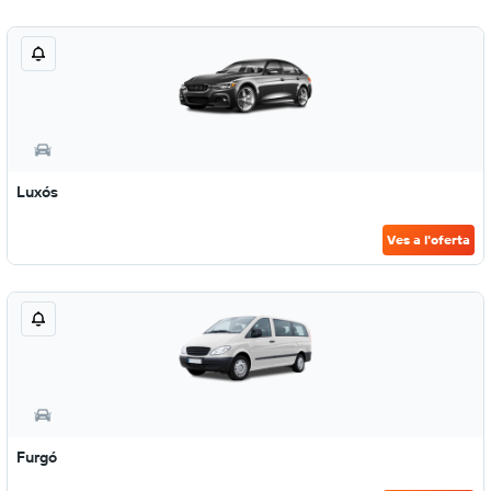
Luxós
Ves a l'oferta
Furgó