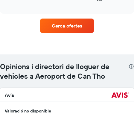
of
quatre
interactive
empreses
chart
de
lloguer
Cerca ofertes
de
vehicles
amb
més
ubicacions
El
gràfic
Opinions i directori de lloguer de
té
1
vehicles a Aeroport de Can Tho
eix
X
que
Avis
mostra
les
companyies
Valoració no disponible
de
lloguer
de
vehicles