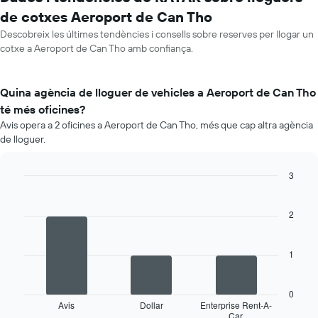
de cotxes Aeroport de Can Tho
Descobreix les últimes tendències i consells sobre reserves per llogar un
cotxe a Aeroport de Can Tho amb confiança.
Quina agència de lloguer de vehicles a Aeroport de Can Tho
té més oficines?
Avis opera a 2 oficines a Aeroport de Can Tho, més que cap altra agència
de lloguer.
3
Bar
Chart
graphic.
chart
with
2
3
bars.
1
La
següent
taula
0
mostra
Avis
Dollar
Enterprise Rent-A-
Car
les
End