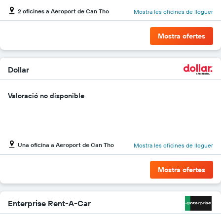
El
2 oficines a Aeroport de Can Tho
Mostra les oficines de lloguer
gràfic
té
1
Mostra ofertes
eix
Y
que
mostra
Dollar
el
vehicle
Valoració no disponible
de
lloguer
més
econòmic
de
les
Una oficina a Aeroport de Can Tho
Mostra les oficines de lloguer
empreses
indicades
Mostra ofertes
Enterprise Rent-A-Car