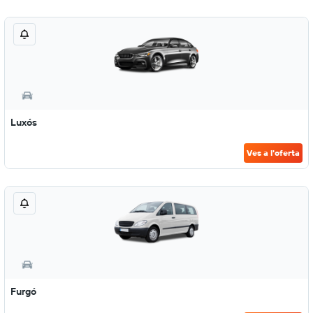
Luxós
Ves a l'oferta
Furgó