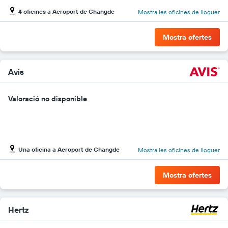
El
4 oficines a Aeroport de Changde
Mostra les oficines de lloguer
gràfic
té
1
Mostra ofertes
eix
Y
que
mostra
Avis
el
vehicle
Valoració no disponible
de
lloguer
més
econòmic
de
les
Una oficina a Aeroport de Changde
Mostra les oficines de lloguer
empreses
indicades
Mostra ofertes
Hertz