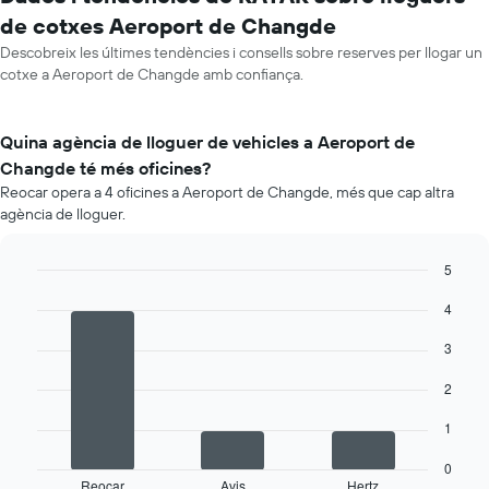
de cotxes Aeroport de Changde
Descobreix les últimes tendències i consells sobre reserves per llogar un
cotxe a Aeroport de Changde amb confiança.
Quina agència de lloguer de vehicles a Aeroport de
Changde té més oficines?
Reocar opera a 4 oficines a Aeroport de Changde, més que cap altra
agència de lloguer.
5
Bar
Chart
4
graphic.
chart
with
3
3
bars.
2
La
següent
1
taula
mostra
0
Reocar
Avis
Hertz
les
End