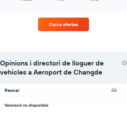
of
quatre
interactive
empreses
chart
de
lloguer
Cerca ofertes
de
vehicles
amb
més
ubicacions
El
gràfic
Opinions i directori de lloguer de
té
1
vehicles a Aeroport de Changde
eix
X
que
Reocar
mostra
les
companyies
Valoració no disponible
de
lloguer
de
vehicles