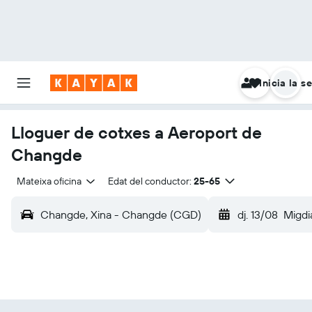
Inicia la s
Lloguer de cotxes a Aeroport de
Changde
Mateixa oficina
Edat del conductor:
25-65
Changde, Xina - Changde (CGD)
dj. 13/08
Migdi