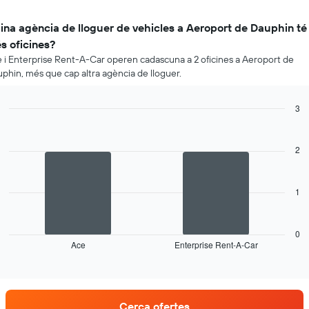
ina agència de lloguer de vehicles a Aeroport de Dauphin té
s oficines?
 i Enterprise Rent-A-Car operen cadascuna a 2 oficines a Aeroport de
phin, més que cap altra agència de lloguer.
3
Bar
Chart
graphic.
chart
with
2
2
bars.
1
La
següent
taula
mostra
0
Ace
Enterprise Rent-A-Car
les
End
of
quatre
interactive
empreses
chart
de
lloguer
Cerca ofertes