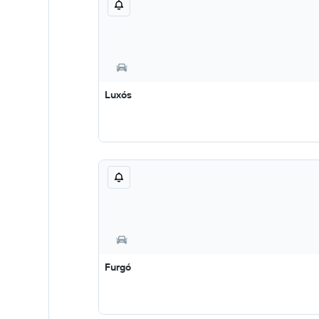
Luxós
Furgó