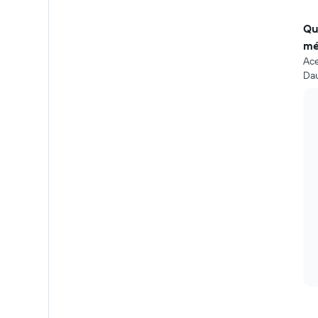
Qu
mé
Ace
Dau