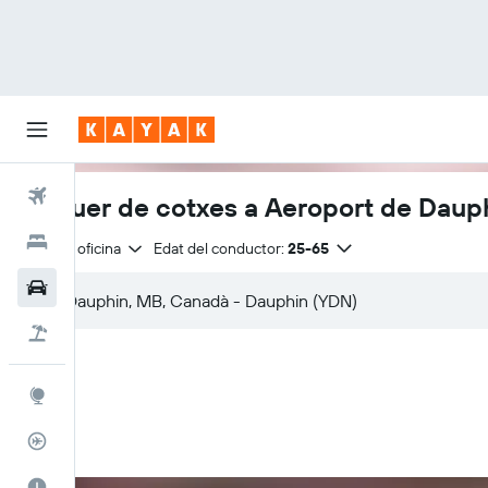
Vols
Lloguer de cotxes a Aeroport de Daup
Hotels
Mateixa oficina
Edat del conductor:
25-65
Cotxes
Vol+hotel
Explore
Rastrejador
El millor moment per viatjar