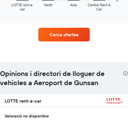
0
mostra
LOTTE rent-a-
Hertz
Avis
Central Rent A
car
Car
les
End
of
quatre
interactive
empreses
chart
de
lloguer
Cerca ofertes
de
vehicles
amb
més
ubicacions
El
gràfic
Opinions i directori de lloguer de
té
1
vehicles a Aeroport de Gunsan
eix
X
que
LOTTE rent-a-car
mostra
les
companyies
Valoració no disponible
de
lloguer