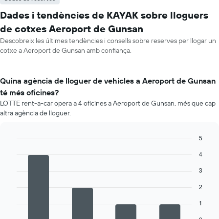
Dades i tendències de KAYAK sobre lloguers
de cotxes Aeroport de Gunsan
Descobreix les últimes tendències i consells sobre reserves per llogar un
cotxe a Aeroport de Gunsan amb confiança.
Quina agència de lloguer de vehicles a Aeroport de Gunsan
té més oficines?
LOTTE rent-a-car opera a 4 oficines a Aeroport de Gunsan, més que cap
altra agència de lloguer.
5
Bar
Chart
4
graphic.
chart
with
3
4
bars.
2
La
1
següent
taula