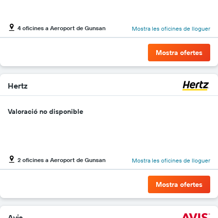
de
vehicles
El
4 oficines a Aeroport de Gunsan
Mostra les oficines de lloguer
gràfic
té
1
Mostra ofertes
eix
Y
que
mostra
Hertz
el
vehicle
Valoració no disponible
de
lloguer
més
econòmic
de
les
2 oficines a Aeroport de Gunsan
Mostra les oficines de lloguer
empreses
indicades
Mostra ofertes
Avis