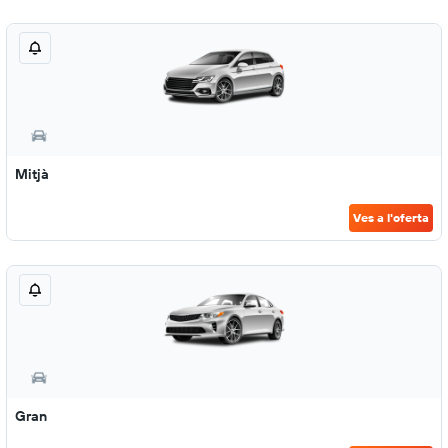
Mitjà
Ves a l'oferta
Gran