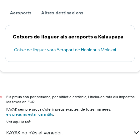
Aeroports
Altres destinacions
Cotxers de lloguer als aeroports a Kalaupapa
Cotxe de lloguer vora Aeroport de Hoolehua Molokai
Els preus són per persona, per bitllet electrònic, i inclouen tots els impostos i
*
les taxes en EUR.
KAYAK sempre prova d'oferir preus exactes; de totes maneres,
els preus no estan garantits
.
Vet aquí la raó:
KAYAK no n'és el venedor.