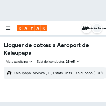
Inicia la s
Lloguer de cotxes a Aeroport de
Kalaupapa
Mateixa oficina
Edat del conductor:
25-65
Kalaupapa, Moloka'i, HI, Estats Units - Kalaupapa (LUP)