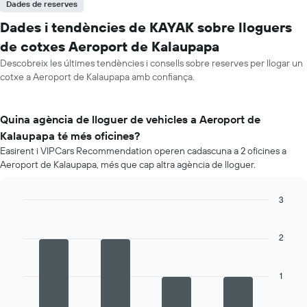
Dades de reserves
Dades i tendències de KAYAK sobre lloguers
de cotxes Aeroport de Kalaupapa
Descobreix les últimes tendències i consells sobre reserves per llogar un
cotxe a Aeroport de Kalaupapa amb confiança.
Quina agència de lloguer de vehicles a Aeroport de
Kalaupapa té més oficines?
Easirent i VIPCars Recommendation operen cadascuna a 2 oficines a
Aeroport de Kalaupapa, més que cap altra agència de lloguer.
3
Bar
Chart
graphic.
chart
with
2
4
bars.
1
La
següent