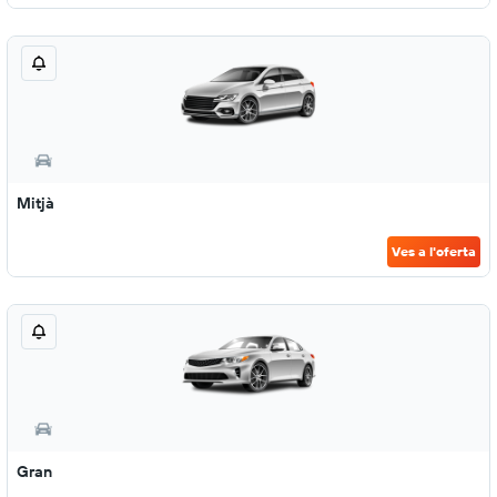
Mitjà
Ves a l'oferta
Gran