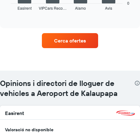
taula
0
mostra
Easirent
VIPCars Reco…
Alamo
Avis
les
End
of
quatre
interactive
empreses
chart
de
lloguer
Cerca ofertes
de
vehicles
amb
més
ubicacions
El
gràfic
Opinions i directori de lloguer de
té
1
vehicles a Aeroport de Kalaupapa
eix
X
que
Easirent
mostra
les
companyies
Valoració no disponible
de
lloguer