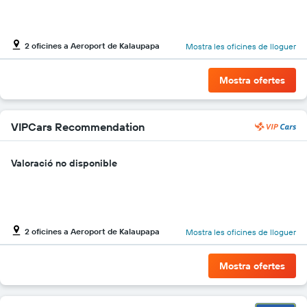
de
vehicles
El
2 oficines a Aeroport de Kalaupapa
Mostra les oficines de lloguer
gràfic
té
1
Mostra ofertes
eix
Y
que
mostra
VIPCars Recommendation
el
vehicle
Valoració no disponible
de
lloguer
més
econòmic
de
les
2 oficines a Aeroport de Kalaupapa
Mostra les oficines de lloguer
empreses
indicades
Mostra ofertes