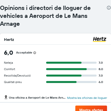
vehicles
Opinions i directori de lloguer de
El
gràfic
vehicles a Aeroport de Le Mans
té
1
Arnage
eix
Y
que
Hertz
mostra
el
vehicle
6,0
Acceptable
de
lloguer
més
Neteja
7.0
econòmic
Comfort
8.0
de
Recollida/Devolució
7.0
les
empreses
Qualitat-preu
6.0
indicades
Una oficina a Aeroport de Le Mans Arnage
Mostra les oficines de lloguer
Mostra ofertes