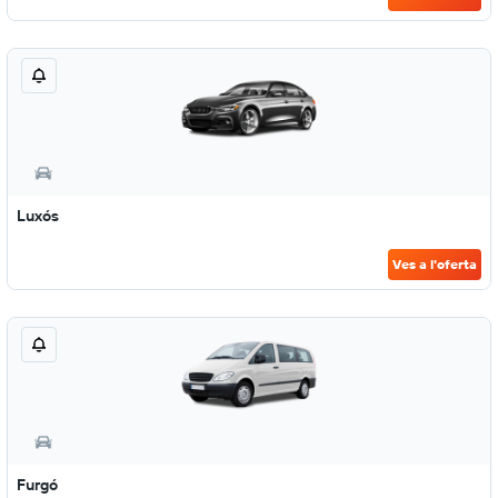
Luxós
Ves a l'oferta
Furgó