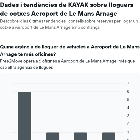
Dades i tendències de KAYAK sobre lloguers
de cotxes Aeroport de Le Mans Arnage
Descobreix les últimes tendències i consells sobre reserves per llogar un
cotxe a Aeroport de Le Mans Arnage amb confiança.
Quina agència de lloguer de vehicles a Aeroport de Le Mans
Arnage té més oficines?
Free2Move opera a 6 oficines a Aeroport de Le Mans Arnage, més que
cap altra agència de lloguer.
7
Bar
Chart
6
graphic.
chart
5
with
4
4
bars.
3
La
2
següent
1
taula
mostra
0