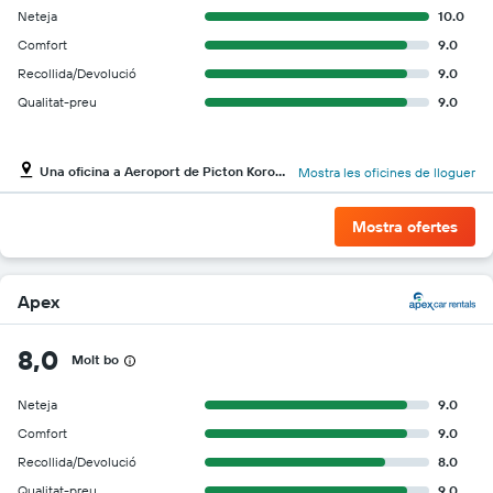
vehicles
Neteja
10.0
El
Comfort
9.0
gràfic
té
Recollida/Devolució
9.0
1
Qualitat-preu
9.0
eix
Y
que
Una oficina a Aeroport de Picton Koromiko
Mostra les oficines de lloguer
mostra
el
vehicle
Mostra ofertes
de
lloguer
més
econòmic
Apex
de
les
8,0
Molt bo
empreses
indicades
Neteja
9.0
Comfort
9.0
Recollida/Devolució
8.0
Qualitat-preu
9.0