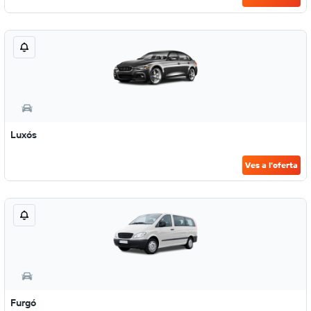
Luxós
Ves a l'oferta
Furgó