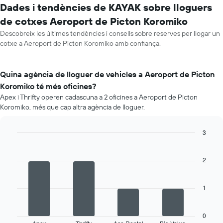
Dades i tendències de KAYAK sobre lloguers
de cotxes Aeroport de Picton Koromiko
Descobreix les últimes tendències i consells sobre reserves per llogar un
cotxe a Aeroport de Picton Koromiko amb confiança.
Quina agència de lloguer de vehicles a Aeroport de Picton
Koromiko té més oficines?
Apex i Thrifty operen cadascuna a 2 oficines a Aeroport de Picton
Koromiko, més que cap altra agència de lloguer.
3
Bar
Chart
graphic.
chart
with
2
4
bars.
1
La
següent
taula
0
mostra