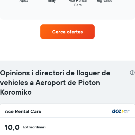
Apex
Thrifty
Ace Rental
Big Value
Cars
les
End
of
quatre
interactive
empreses
chart
de
lloguer
Cerca ofertes
de
vehicles
amb
més
ubicacions
El
gràfic
Opinions i directori de lloguer de
té
1
vehicles a Aeroport de Picton
eix
Koromiko
X
que
mostra
les
Ace Rental Cars
companyies
de
10,0
lloguer
Extraordinari
de