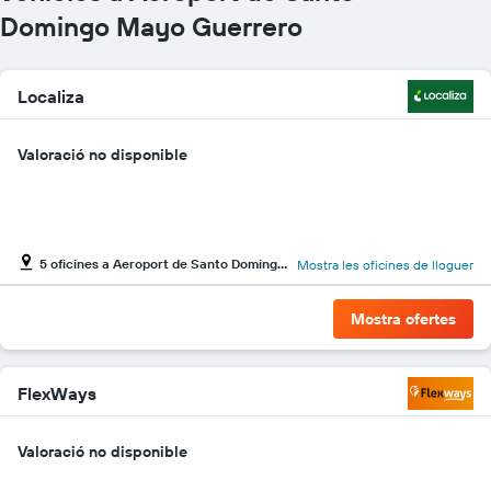
eix
Domingo Mayo Guerrero
X
que
mostra
les
Localiza
companyies
de
lloguer
Valoració no disponible
de
vehicles
El
gràfic
té
5 oficines a Aeroport de Santo Domingo Mayo Guerrero
Mostra les oficines de lloguer
1
eix
Y
Mostra ofertes
que
mostra
el
FlexWays
vehicle
de
lloguer
Valoració no disponible
més
econòmic