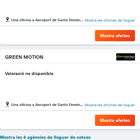
de
les
empreses
Una oficina a Aeroport de Santo Domingo Mayo Guerrero
Mostra les oficines de lloguer
indicades
Mostra ofertes
GREEN MOTION
Valoració no disponible
Una oficina a Aeroport de Santo Domingo Mayo Guerrero
Mostra les oficines de lloguer
Mostra ofertes
Mostra les 6 agències de lloguer de cotxes