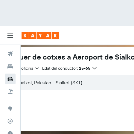
Vols
Lloguer de cotxes a Aeroport de Sialk
Hotels
Mateixa oficina
Edat del conductor:
25-65
Cotxes
Vol+hotel
Explore
Rastrejador
El millor moment per viatjar