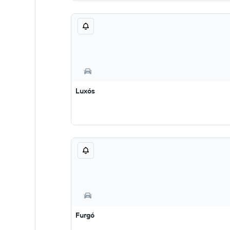
Luxós
Furgó