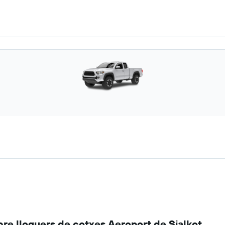
re lloguers de cotxes Aeroport de Sialkot