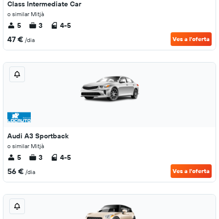
Class Intermediate Car
o similar Mitjà
5
3
4-5
47 €
Ves a l'oferta
/dia
Audi A3 Sportback
o similar Mitjà
5
3
4-5
56 €
Ves a l'oferta
/dia