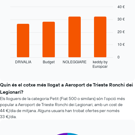
quan
t'apropes
40 €
a
Bar
Chart
la
graphic.
chart
30 €
with
data
4
de
20 €
bars.
la
reserva
La
10 €
El
taula
gràfic
següent
0
té
mostra
DRIVALIA
Budget
NOLEGGIARE
keddy by
1
Europcar
les
End
eix
of
quatre
interactive
X
companyies
chart
que
de
Quin és el cotxe més llogat a Aeroport de Trieste Ronchi dei
mostra
lloguer
Legionari?
el
de
nombre
Els lloguers de la categoria Petit (Fiat 500 o similars) són l'opció més
cotxes
de
popular a Aeroport de Trieste Ronchi dei Legionari, amb un cost de
més
dies
44 €/dia de mitjana. Alguns usuaris han trobat ofertes per només
econòmiques
abans
33 €/dia.
de
de
les
la
últimes
reserva