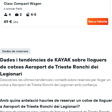
Class Compact Wagon
o similar Petit
4
2
4-5
49 €
Ves a l'oferta
/dia
Dades de reserves
Dades i tendències de KAYAK sobre lloguers
de cotxes Aeroport de Trieste Ronchi dei
Legionari
Descobreix les últimes tendències i consells sobre reserves per llogar un
cotxe a Aeroport de Trieste Ronchi dei Legionari amb confiança.
Amb quina antelació hauries de reservar un cotxe de lloguer
a Aeroport de Trieste Ronchi dei Legionari?
Hauries de reservar el teu cotxe de lloguer a Aeroport de Trieste Ronchi