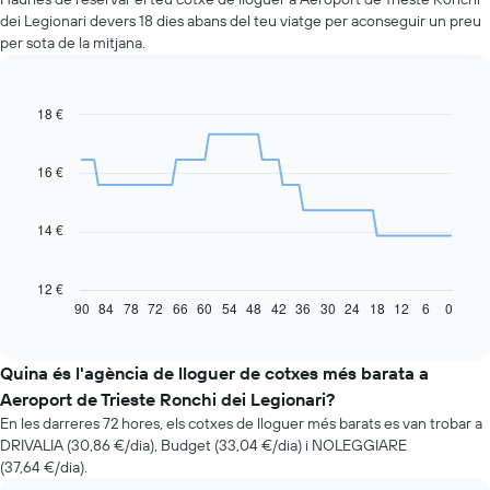
dei Legionari devers 18 dies abans del teu viatge per aconseguir un preu
per sota de la mitjana.
18 €
Line
Chart
graphic.
chart
with
91
16 €
data
points.
14 €
La
taula
següent
12 €
mostra
90
84
78
72
66
60
54
48
42
36
30
24
18
12
6
0
End
of
com
interactive
varia
chart
el
Quina és l'agència de lloguer de cotxes més barata a
preu
Aeroport de Trieste Ronchi dei Legionari?
d'un
En les darreres 72 hores, els cotxes de lloguer més barats es van trobar a
vehicle
DRIVALIA (30,86 €/dia), Budget (33,04 €/dia) i NOLEGGIARE
de
(37,64 €/dia).
lloguer