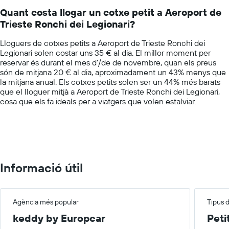
14
les
Quant costa llogar un cotxe petit a Aeroport de
categories.
empreses
Trieste Ronchi dei Legionari?
The
indicades
chart
Lloguers de cotxes petits a Aeroport de Trieste Ronchi dei
has
Legionari solen costar uns 35 € al dia. El millor moment per
1
reservar és durant el mes d'/de de novembre, quan els preus
Y
són de mitjana 20 € al dia, aproximadament un 43% menys que
axis
la mitjana anual. Els cotxes petits solen ser un 44% més barats
displaying
que el lloguer mitjà a Aeroport de Trieste Ronchi dei Legionari,
values.
cosa que els fa ideals per a viatgers que volen estalviar.
Range:
0
to
100.
Informació útil
Agència més popular
Tipus 
keddy by Europcar
Peti