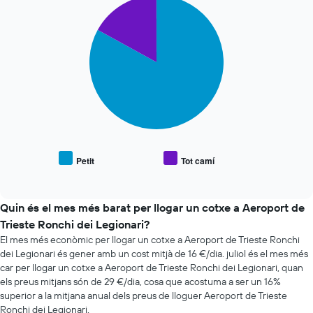
72
Pie
Chart
El
graphic.
chart
hores
gràfic
with
El
té
2
gràfic
1
slices.
té
eix
1
Y
El
eix
que
següent
X
mostra
gràfic
que
el
mostra
mostra
preu
el
les
mitjà
preu
4
dels
mitjà
companyies
Petit
Tot camí
cotxes
End
de
de
of
de
vehicles
interactive
lloguer
lloguer
populars
chart
de
Quin és el mes més barat per llogar un cotxe a Aeroport de
cotxes
Trieste Ronchi dei Legionari?
més
El mes més econòmic per llogar un cotxe a Aeroport de Trieste Ronchi
econòmiques
El
dei Legionari és gener amb un cost mitjà de 16 €/dia. juliol és el mes més
gràfic
car per llogar un cotxe a Aeroport de Trieste Ronchi dei Legionari, quan
té
els preus mitjans són de 29 €/dia, cosa que acostuma a ser un 16%
1
superior a la mitjana anual dels preus de lloguer Aeroport de Trieste
eix
Ronchi dei Legionari.