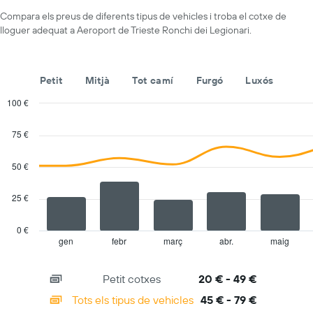
X
lloguer
que
Compara els preus de diferents tipus de vehicles i troba el cotxe de
mostra
lloguer adequat a Aeroport de Trieste Ronchi dei Legionari.
les
companyies
de
Petit
Mitjà
Tot camí
Furgó
Luxós
lloguer
de
100 €
vehicles
Combination
Chart
El
graphic.
chart
75 €
gràfic
with
té
2
1
data
50 €
series.
eix
Y
25 €
The
que
chart
mostra
has
el
0 €
1
vehicle
gen
febr
març
abr.
maig
End
of
X
de
interactive
axis
lloguer
chart
Petit cotxes
20 € - 49 €
displaying
més
categories.
econòmic
Tots els tipus de vehicles
45 € - 79 €
Range:
de