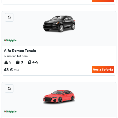
Alfa Romeo Tonale
o similar Tot camí
5
3
4-5
43 €
Ves a l'oferta
/dia