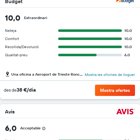
Budget
10,0
Extraordinari
Neteja
10.0
Comfort
10.0
Recollida/Devolució
10.0
Qualitat-preu
6.0
Una oficina a Aeroport de Trieste Ronchi dei Legionari
Mostra les oficines de lloguer
38 €/dia
des de
Mostra ofertes
Avis
6,0
Acceptable