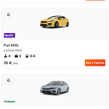
Fiat 500L
o similar Petit
4
2
4-5
35 €
Ves a l'oferta
/dia