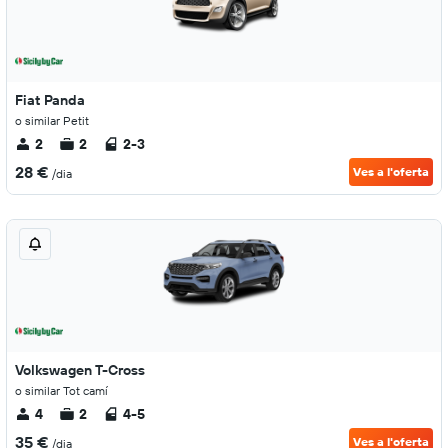
Fiat Panda
o similar Petit
2
2
2-3
28 €
Ves a l'oferta
/dia
Volkswagen T-Cross
o similar Tot camí
4
2
4-5
35 €
Ves a l'oferta
/dia