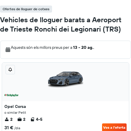
Ofertes de lloguer de cotxes
Vehicles de lloguer barats a Aeroport
de Trieste Ronchi dei Legionari (TRS)
Aquests són els millors preus per a
13 - 20 ag.
.
Opel Corsa
o similar Petit
2
2
4-5
31 €
Ves a l'oferta
/dia