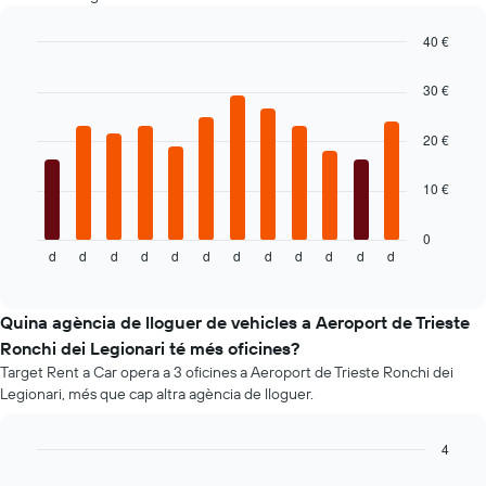
Y
que
40 €
mostra
Bar
Chart
el
graphic.
chart
30 €
vehicle
with
de
12
lloguer
bars.
20 €
més
econòmic
El
10 €
de
següent
les
gràfic
empreses
mostra
0
d
d
d
d
d
d
d
d
d
d
d
d
indicades
el
End
of
preu
interactive
mitjà
chart
d'un
Quina agència de lloguer de vehicles a Aeroport de Trieste
cotxe
Ronchi dei Legionari té més oficines?
de
Target Rent a Car opera a 3 oficines a Aeroport de Trieste Ronchi dei
lloguer
Legionari, més que cap altra agència de lloguer.
mes
a
mes
4
El
Bar
Chart
gràfic