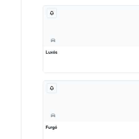
Luxós
Furgó