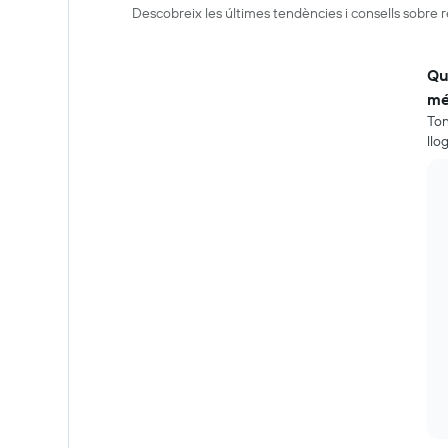
Descobreix les últimes tendències i consells sobre 
Qu
mé
Ton
llo