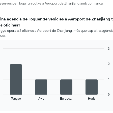
reserves per llogar un cotxe a Aeroport de Zhanjiang amb confiança.
ina agència de lloguer de vehicles a Aeroport de Zhanjiang 
s oficines?
gye opera a 2 oficines a Aeroport de Zhanjiang, més que cap altra agènci
guer.
3
Bar
Chart
graphic.
chart
with
2
4
bars.
1
La
següent
taula
mostra
0
Tongye
Avis
Europcar
Hertz
les
End
of
quatre
interactive
empreses
chart