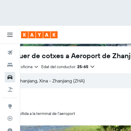
Vols
Lloguer de cotxes a Aeroport de Zhanj
Hotels
Mateixa oficina
Edat del conductor:
25-65
Cotxes
Vol+hotel
Explore
Recollida a la terminal de l'aeroport
Rastrejador
El millor moment per viatjar