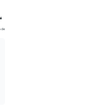
té
a de