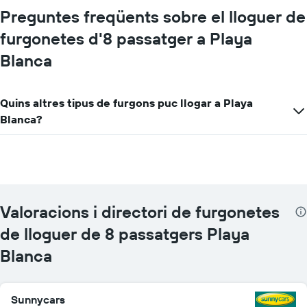
El
Preguntes freqüents sobre el lloguer de
gràfic
furgonetes d'8 passatger a Playa
té
1
Blanca
eix
X
que
mostra
Quins altres tipus de furgons puc llogar a Playa
les
Blanca?
companyies
de
lloguer
de
vehicles
El
gràfic
Valoracions i directori de furgonetes
té
de lloguer de 8 passatgers Playa
1
eix
Blanca
Y
que
mostra
el
Sunnycars