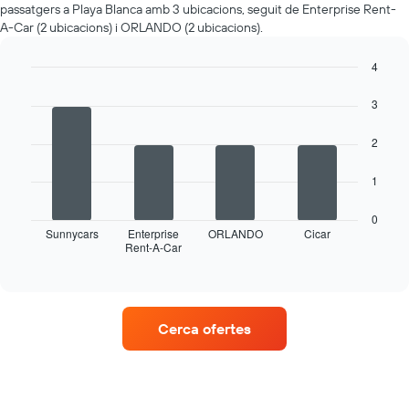
passatgers a Playa Blanca amb 3 ubicacions, seguit de Enterprise Rent-
A-Car (2 ubicacions) i ORLANDO (2 ubicacions).
4
Bar
Chart
graphic.
chart
3
with
4
2
bars.
La
1
següent
taula
0
mostra
Sunnycars
Enterprise
ORLANDO
Cicar
Rent-A-Car
les
End
of
quatre
interactive
empreses
chart
de
lloguer
Cerca ofertes
de
vehicles
amb
més
ubicacions