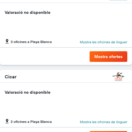
vehicle
de
lloguer
Valoració no disponible
més
econòmic
de
les
empreses
3 oficines a Playa Blanca
Mostra les oficines de lloguer
indicades
Mostra ofertes
Cicar
Valoració no disponible
2 oficines a Playa Blanca
Mostra les oficines de lloguer