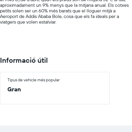
Y
aproximadament un 9% menys que la mitjana anual. Els cotxes
axis
petits solen ser un 60% més barats que el lloguer mitjà a
displaying
Aeroport de Addis Ababa Bole, cosa que els fa ideals per a
values.
viatgers que volen estalviar.
Range:
0
to
150.
Informació útil
Tipus de vehicle més popular
Gran