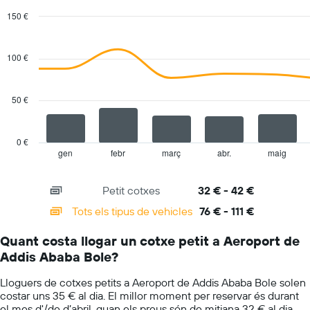
150 €
Combination
Chart
graphic.
chart
with
100 €
2
data
series.
50 €
The
chart
has
0 €
1
gen
febr
març
abr.
maig
End
of
X
interactive
axis
chart
Petit cotxes
32 € - 42 €
displaying
categories.
Tots els tipus de vehicles
76 € - 111 €
Range:
14
Quant costa llogar un cotxe petit a Aeroport de
categories.
Addis Ababa Bole?
The
chart
Lloguers de cotxes petits a Aeroport de Addis Ababa Bole solen
has
costar uns 35 € al dia. El millor moment per reservar és durant
1
el mes d'/de d’abril, quan els preus són de mitjana 32 € al dia,