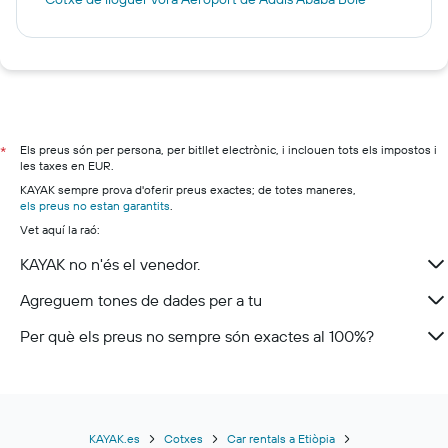
Els preus són per persona, per bitllet electrònic, i inclouen tots els impostos i
*
les taxes en EUR.
KAYAK sempre prova d'oferir preus exactes; de totes maneres,
els preus no estan garantits
.
Vet aquí la raó:
KAYAK no n'és el venedor.
Agreguem tones de dades per a tu
Per què els preus no sempre són exactes al 100%?
KAYAK.es
Cotxes
Car rentals a Etiòpia