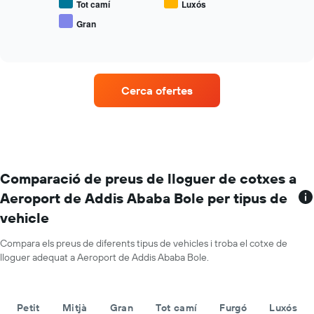
preu
Tot camí
Luxós
mitjà
Gran
End
de
of
vehicles
interactive
populars
chart
Cerca ofertes
Comparació de preus de lloguer de cotxes a
Aeroport de Addis Ababa Bole per tipus de
vehicle
Compara els preus de diferents tipus de vehicles i troba el cotxe de
lloguer adequat a Aeroport de Addis Ababa Bole.
Petit
Mitjà
Gran
Tot camí
Furgó
Luxós