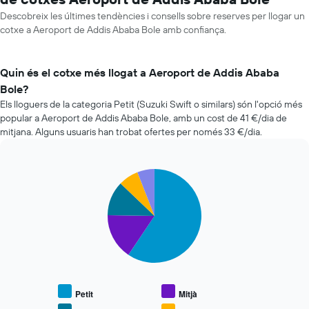
Descobreix les últimes tendències i consells sobre reserves per llogar un
cotxe a Aeroport de Addis Ababa Bole amb confiança.
Quin és el cotxe més llogat a Aeroport de Addis Ababa
Bole?
Els lloguers de la categoria Petit (Suzuki Swift o similars) són l'opció més
popular a Aeroport de Addis Ababa Bole, amb un cost de 41 €/dia de
mitjana. Alguns usuaris han trobat ofertes per només 33 €/dia.
Pie
Chart
graphic.
chart
with
5
slices.
El
següent
gràfic
mostra
Petit
Mitjà
el