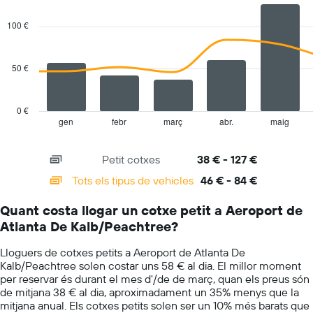
El
graphic.
chart
gràfic
with
100 €
té
2
1
data
series.
eix
50 €
Y
The
que
chart
mostra
has
el
0 €
1
vehicle
gen
febr
març
abr.
maig
End
of
X
de
interactive
axis
lloguer
chart
Petit cotxes
38 € - 127 €
displaying
més
categories.
econòmic
Tots els tipus de vehicles
46 € - 84 €
Range:
de
14
les
Quant costa llogar un cotxe petit a Aeroport de
categories.
empreses
Atlanta De Kalb/Peachtree?
The
indicades
chart
Lloguers de cotxes petits a Aeroport de Atlanta De
has
Kalb/Peachtree solen costar uns 58 € al dia. El millor moment
1
per reservar és durant el mes d'/de de març, quan els preus són
Y
de mitjana 38 € al dia, aproximadament un 35% menys que la
axis
mitjana anual. Els cotxes petits solen ser un 10% més barats que
displaying