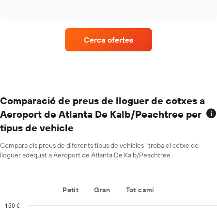
dels
of
quatre
El
interactive
cotxes
empreses
chart
gràfic
de
de
té
lloguer
lloguer
1
Cerca ofertes
de
eix
vehicles
Y
amb
amb
més
el
ubicacions
preu
El
mitjà
gràfic
Comparació de preus de lloguer de cotxes a
diari
té
dels
Aeroport de Atlanta De Kalb/Peachtree per
1
cotxes
tipus de vehicle
eix
de
X
lloguer
que
Compara els preus de diferents tipus de vehicles i troba el cotxe de
mostra
lloguer adequat a Aeroport de Atlanta De Kalb/Peachtree.
les
companyies
de
Petit
Gran
Tot camí
lloguer
de
150 €
vehicles
Combination
Chart