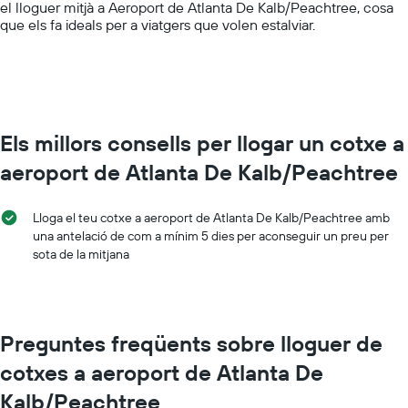
el lloguer mitjà a Aeroport de Atlanta De Kalb/Peachtree, cosa
values.
que els fa ideals per a viatgers que volen estalviar.
Range:
0
to
150.
Els millors consells per llogar un cotxe a
aeroport de Atlanta De Kalb/Peachtree
Lloga el teu cotxe a aeroport de Atlanta De Kalb/Peachtree amb
una antelació de com a mínim 5 dies per aconseguir un preu per
sota de la mitjana
Preguntes freqüents sobre lloguer de
cotxes a aeroport de Atlanta De
Kalb/Peachtree