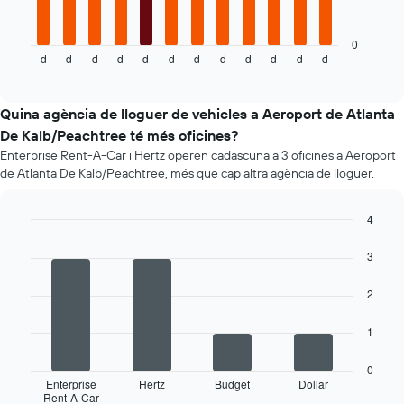
següent
eix
gràfic
X
mostra
0
que
d
d
d
d
d
d
d
d
d
d
d
d
el
End
mostra
of
preu
el
interactive
mitjà
chart
nombre
d'un
Quina agència de lloguer de vehicles a Aeroport de Atlanta
de
cotxe
dies
De Kalb/Peachtree té més oficines?
de
abans
Enterprise Rent-A-Car i Hertz operen cadascuna a 3 oficines a Aeroport
lloguer
de
de Atlanta De Kalb/Peachtree, més que cap altra agència de lloguer.
mes
la
a
reserva
mes
El
4
El
gràfic
Bar
Chart
gràfic
graphic.
té
chart
3
té
with
1
4
1
eix
2
bars.
eix
Y
X
que
La
1
amb
mostra
següent
els
el
taula
mesos
0
preu
mostra
Enterprise
Hertz
Budget
Dollar
de
mitjà
Rent-A-Car
les
End
l'any