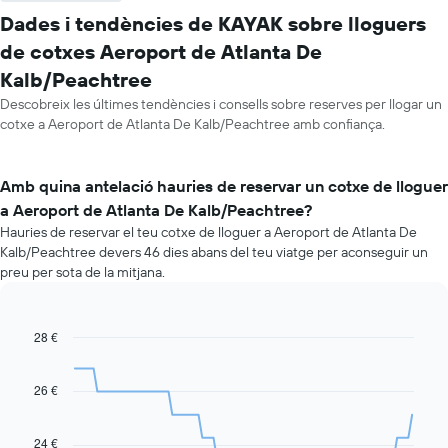
Dades i tendències de KAYAK sobre lloguers
de cotxes Aeroport de Atlanta De
Kalb/Peachtree
Descobreix les últimes tendències i consells sobre reserves per llogar un
cotxe a Aeroport de Atlanta De Kalb/Peachtree amb confiança.
Amb quina antelació hauries de reservar un cotxe de lloguer
a Aeroport de Atlanta De Kalb/Peachtree?
Hauries de reservar el teu cotxe de lloguer a Aeroport de Atlanta De
Kalb/Peachtree devers 46 dies abans del teu viatge per aconseguir un
preu per sota de la mitjana.
28 €
Line
Chart
graphic.
chart
with
91
26 €
data
points.
24 €