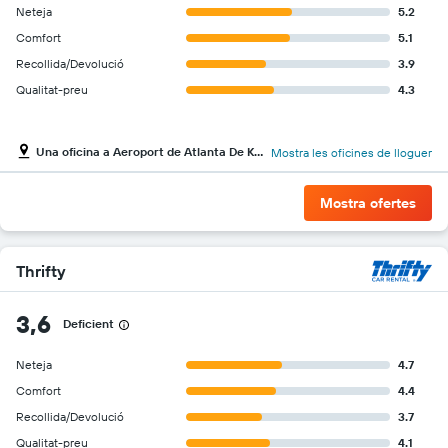
Neteja
5.2
Comfort
5.1
Recollida/Devolució
3.9
Qualitat-preu
4.3
Una oficina a Aeroport de Atlanta De Kalb/Peachtree
Mostra les oficines de lloguer
Mostra ofertes
Thrifty
3,6
Deficient
Neteja
4.7
Comfort
4.4
Recollida/Devolució
3.7
Qualitat-preu
4.1