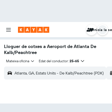
Inicia la s
Lloguer de cotxes a Aeroport de Atlanta De
Kalb/Peachtree
Mateixa oficina
Edat del conductor:
25-65
Atlanta, GA, Estats Units - De Kalb/Peachtree (PDK)