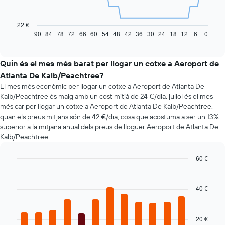
La
taula
següent
22 €
mostra
90
84
78
72
66
60
54
48
42
36
30
24
18
12
6
0
End
of
com
interactive
varia
chart
el
Quin és el mes més barat per llogar un cotxe a Aeroport de
preu
Atlanta De Kalb/Peachtree?
d'un
El mes més econòmic per llogar un cotxe a Aeroport de Atlanta De
vehicle
Kalb/Peachtree és maig amb un cost mitjà de 24 €/dia. juliol és el mes
de
més car per llogar un cotxe a Aeroport de Atlanta De Kalb/Peachtree,
lloguer
quan els preus mitjans són de 42 €/dia, cosa que acostuma a ser un 13%
quan
superior a la mitjana anual dels preus de lloguer Aeroport de Atlanta De
t'apropes
Kalb/Peachtree.
a
la
data
60 €
de
Bar
Chart
la
graphic.
chart
reserva
with
40 €
12
El
bars.
gràfic
té
20 €
El
1