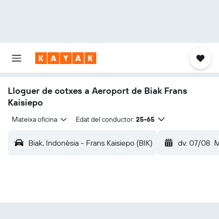
Lloguer de cotxes a Aeroport de Biak Frans
Kaisiepo
Mateixa oficina
Edat del conductor:
25-65
Biak, Indonèsia - Frans Kaisiepo (BIK)
dv. 07/08
M