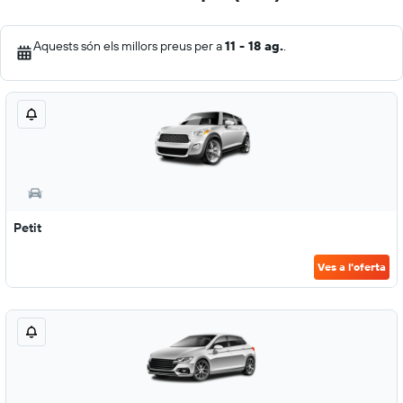
Aquests són els millors preus per a
11 - 18 ag.
.
Petit
Ves a l'oferta