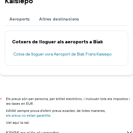
Kaisiepo
Aeroports
Altres destinacions
Cotxers de lloguer als aeroports a Biak
Cotxe de lloguer vora Aeroport de Biak Frans Kaisiepo
Els preus són per persona, per bitllet electrònic, i inclouen tots els impostos i
*
les taxes en EUR.
KAYAK sempre prova d'oferir preus exactes; de totes maneres,
els preus no estan garantits
.
Vet aquí la raó:
KAYAK no n'és el venedor.