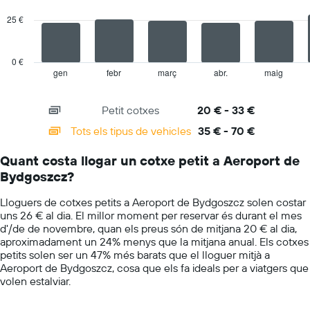
té
series.
1
25 €
eix
The
Y
chart
que
has
0 €
mostra
1
gen
febr
març
abr.
maig
End
el
of
X
vehicle
interactive
axis
chart
de
Petit cotxes
20 € - 33 €
displaying
lloguer
categories.
Tots els tipus de vehicles
35 € - 70 €
més
Range:
econòmic
14
de
Quant costa llogar un cotxe petit a Aeroport de
categories.
les
Bydgoszcz?
The
empreses
chart
indicades
Lloguers de cotxes petits a Aeroport de Bydgoszcz solen costar
has
uns 26 € al dia. El millor moment per reservar és durant el mes
1
d'/de de novembre, quan els preus són de mitjana 20 € al dia,
Y
aproximadament un 24% menys que la mitjana anual. Els cotxes
axis
petits solen ser un 47% més barats que el lloguer mitjà a
displaying
Aeroport de Bydgoszcz, cosa que els fa ideals per a viatgers que
values.
volen estalviar.
Range:
0
to