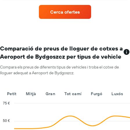
cotxes
de
té
de
lloguer
1
lloguer
Cerca ofertes
de
eix
vehicles
Y
amb
amb
més
el
ubicacions
preu
El
mitjà
gràfic
Comparació de preus de lloguer de cotxes a
diari
té
dels
Aeroport de Bydgoszcz per tipus de vehicle
1
cotxes
eix
de
Compara els preus de diferents tipus de vehicles i troba el cotxe de
X
lloguer
lloguer adequat a Aeroport de Bydgoszcz.
que
mostra
les
companyies
Petit
Mitjà
Gran
Tot camí
Furgó
Luxós
de
lloguer
75 €
de
Combination
Chart
vehicles
graphic.
chart
with
El
50 €
2
gràfic
data