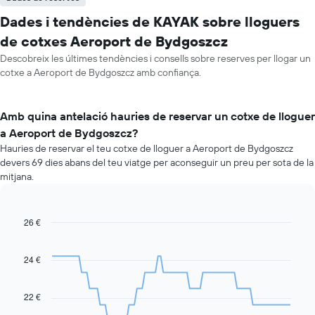
Dades i tendències de KAYAK sobre lloguers
de cotxes Aeroport de Bydgoszcz
Descobreix les últimes tendències i consells sobre reserves per llogar un
cotxe a Aeroport de Bydgoszcz amb confiança.
Amb quina antelació hauries de reservar un cotxe de lloguer
a Aeroport de Bydgoszcz?
Hauries de reservar el teu cotxe de lloguer a Aeroport de Bydgoszcz
devers 69 dies abans del teu viatge per aconseguir un preu per sota de la
mitjana.
26 €
Line
Chart
graphic.
chart
with
91
24 €
data
points.
22 €
La