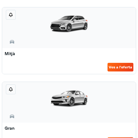
Mitjà
Ves a l'oferta
Gran