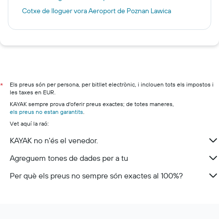
Cotxe de lloguer vora Aeroport de Poznan Lawica
Els preus són per persona, per bitllet electrònic, i inclouen tots els impostos i
*
les taxes en EUR.
KAYAK sempre prova d'oferir preus exactes; de totes maneres,
els preus no estan garantits
.
Vet aquí la raó:
KAYAK no n'és el venedor.
Agreguem tones de dades per a tu
Per què els preus no sempre són exactes al 100%?