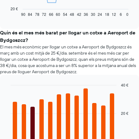
taula
següent
20 €
mostra
90
84
78
72
66
60
54
48
42
36
30
24
18
12
6
0
End
of
com
interactive
varia
chart
el
Quin és el mes més barat per llogar un cotxe a Aeroport de
preu
Bydgoszcz?
d'un
El mes més econòmic per llogar un cotxe a Aeroport de Bydgoszcz és
vehicle
març amb un cost mitjà de 25 €/dia. setembre és el mes més car per
de
llogar un cotxe a Aeroport de Bydgoszcz, quan els preus mitjans són de
lloguer
38 €/dia, cosa que acostuma a ser un 8% superior a la mitjana anual dels
quan
preus de lloguer Aeroport de Bydgoszcz.
t'apropes
a
la
40 €
data
Bar
Chart
de
graphic.
chart
la
with
12
reserva
bars.
20 €
El
gràfic
El
té
següent
1
gràfic
eix