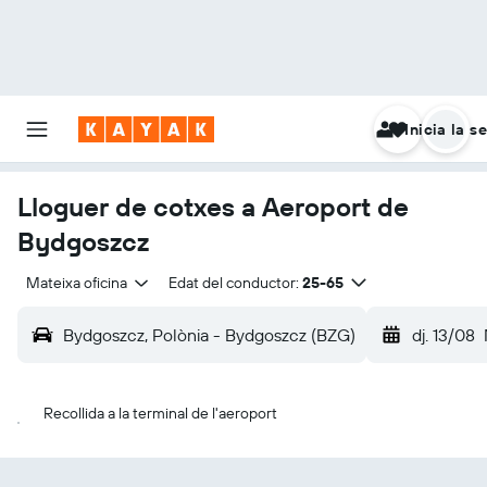
Inicia la s
Lloguer de cotxes a Aeroport de
Bydgoszcz
Mateixa oficina
Edat del conductor:
25-65
Bydgoszcz, Polònia - Bydgoszcz (BZG)
dj. 13/08
Recollida a la terminal de l'aeroport