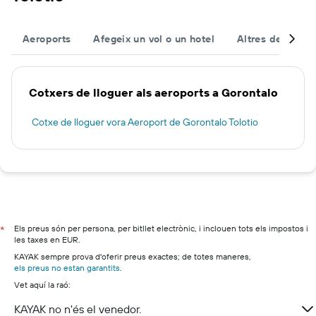
Aeroports
Afegeix un vol o un hotel
Altres destinac
Cotxers de lloguer als aeroports a Gorontalo
Cotxe de lloguer vora Aeroport de Gorontalo Tolotio
Els preus són per persona, per bitllet electrònic, i inclouen tots els impostos i
*
les taxes en EUR.
KAYAK sempre prova d'oferir preus exactes; de totes maneres,
els preus no estan garantits
.
Vet aquí la raó:
KAYAK no n'és el venedor.