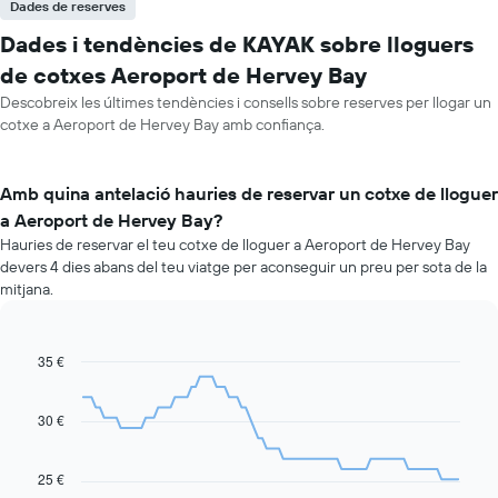
Dades de reserves
Dades i tendències de KAYAK sobre lloguers
de cotxes Aeroport de Hervey Bay
Descobreix les últimes tendències i consells sobre reserves per llogar un
cotxe a Aeroport de Hervey Bay amb confiança.
Amb quina antelació hauries de reservar un cotxe de lloguer
a Aeroport de Hervey Bay?
Hauries de reservar el teu cotxe de lloguer a Aeroport de Hervey Bay
devers 4 dies abans del teu viatge per aconseguir un preu per sota de la
mitjana.
35 €
Line
Chart
graphic.
chart
with
91
30 €
data
points.
25 €
La