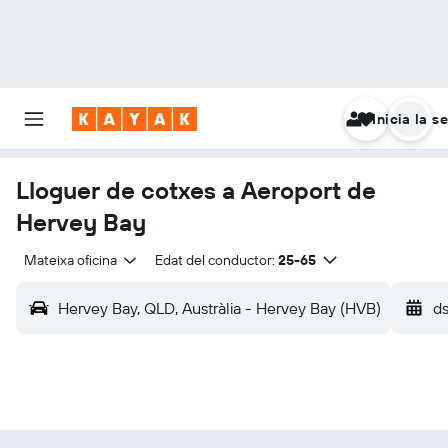
Inicia la s
Lloguer de cotxes a Aeroport de
Hervey Bay
Mateixa oficina
Edat del conductor:
25-65
Hervey Bay, QLD, Austràlia - Hervey Bay (HVB)
ds