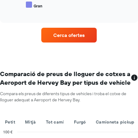
eix
mitjà
Gran
X
End
de
of
que
vehicles
interactive
mostra
populars
chart
el
nombre
Cerca ofertes
de
dies
abans
de
la
reserva
El
Comparació de preus de lloguer de cotxes a
gràfic
Aeroport de Hervey Bay per tipus de vehicle
té
1
Compara els preus de diferents tipus de vehicles i troba el cotxe de
eix
lloguer adequat a Aeroport de Hervey Bay.
Y
que
mostra
el
Petit
Mitjà
Tot camí
Furgó
Camioneta pickup
preu
mitjà
100 €
dels