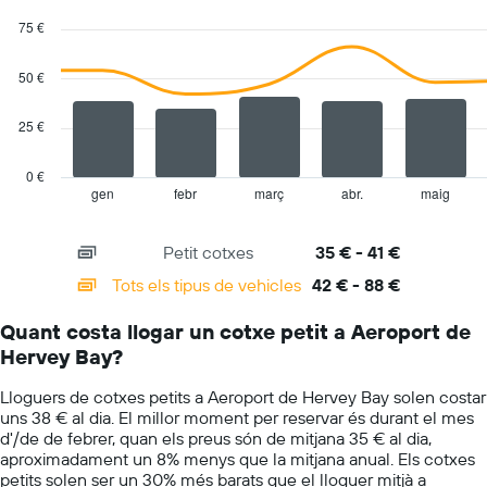
Combination
Chart
cotxes
graphic.
chart
75 €
de
with
lloguer
2
data
50 €
series.
25 €
The
chart
has
0 €
1
gen
febr
març
abr.
maig
End
of
X
interactive
axis
chart
Petit cotxes
35 € - 41 €
displaying
categories.
Tots els tipus de vehicles
42 € - 88 €
Range:
14
Quant costa llogar un cotxe petit a Aeroport de
categories.
Hervey Bay?
The
chart
Lloguers de cotxes petits a Aeroport de Hervey Bay solen costar
has
uns 38 € al dia. El millor moment per reservar és durant el mes
1
d'/de de febrer, quan els preus són de mitjana 35 € al dia,
Y
aproximadament un 8% menys que la mitjana anual. Els cotxes
axis
petits solen ser un 30% més barats que el lloguer mitjà a
displaying