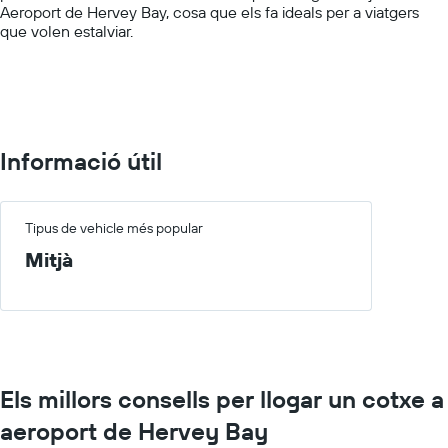
Aeroport de Hervey Bay, cosa que els fa ideals per a viatgers
values.
que volen estalviar.
Range:
0
to
100.
Informació útil
Tipus de vehicle més popular
Mitjà
Els millors consells per llogar un cotxe a
aeroport de Hervey Bay