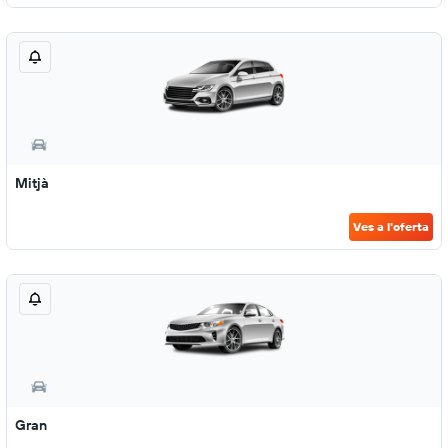
Mitjà
Ves a l'oferta
Gran