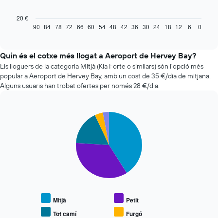
taula
següent
20 €
mostra
90
84
78
72
66
60
54
48
42
36
30
24
18
12
6
0
End
of
com
interactive
varia
chart
el
Quin és el cotxe més llogat a Aeroport de Hervey Bay?
preu
Els lloguers de la categoria Mitjà (Kia Forte o similars) són l'opció més
d'un
popular a Aeroport de Hervey Bay, amb un cost de 35 €/dia de mitjana.
vehicle
Alguns usuaris han trobat ofertes per només 28 €/dia.
de
lloguer
quan
Pie
t'apropes
Chart
graphic.
chart
a
with
la
5
data
slices.
de
la
El
reserva
següent
El
gràfic
gràfic
mostra
Mitjà
Petit
té
el
1
preu
Tot camí
Furgó