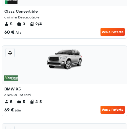
Class Convertible
o similar Descapotable
5
3
2/4
60 €
Ves a l'oferta
/dia
BMW X5
o similar Tot camí
5
5
4-5
69 €
Ves a l'oferta
/dia