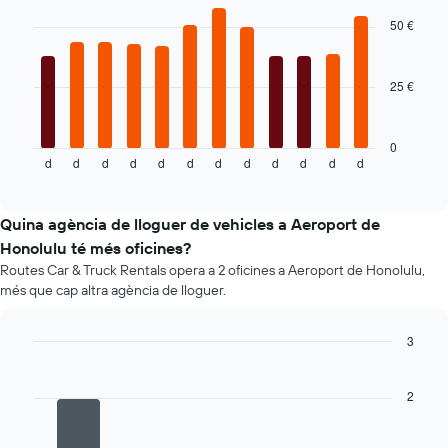
Y
chart
with
que
50 €
12
mostra
bars.
el
vehicle
25 €
El
de
següent
lloguer
gràfic
més
mostra
0
econòmic
d
d
d
d
d
d
d
d
d
d
d
d
el
End
de
of
preu
les
interactive
mitjà
chart
empreses
d'un
Quina agència de lloguer de vehicles a Aeroport de
indicades
cotxe
Honolulu té més oficines?
de
Routes Car & Truck Rentals opera a 2 oficines a Aeroport de Honolulu,
lloguer
més que cap altra agència de lloguer.
mes
a
mes
3
El
Bar
Chart
gràfic
graphic.
chart
té
with
2
4
1
bars.
eix