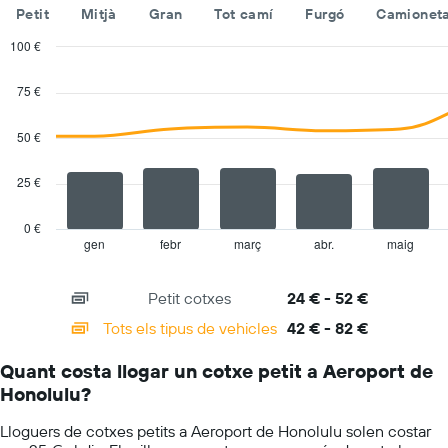
companyies
Petit
Mitjà
Gran
Tot camí
Furgó
Camioneta
de
lloguer
100 €
de
Combination
Chart
vehicles
graphic.
chart
75 €
with
El
2
gràfic
data
50 €
té
series.
1
eix
25 €
The
Y
chart
que
has
0 €
mostra
1
gen
febr
març
abr.
maig
End
el
of
X
vehicle
interactive
axis
chart
de
Petit cotxes
24 € - 52 €
displaying
lloguer
categories.
Tots els tipus de vehicles
42 € - 82 €
més
Range:
econòmic
14
de
Quant costa llogar un cotxe petit a Aeroport de
categories.
les
Honolulu?
The
empreses
chart
indicades
Lloguers de cotxes petits a Aeroport de Honolulu solen costar
has