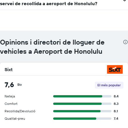
servei de recollida a aeroport de Honolulu?
Opinions i directori de lloguer de
vehicles a Aeroport de Honolulu
Sixt
7,6
Bo
El més popular
Neteja
8.4
Comfort
8.3
Recollida/Devolució
8.1
Qualitat-preu
7.4