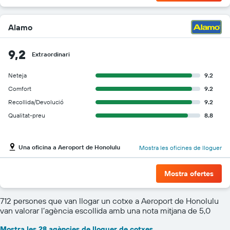
Alamo
9,2
Extraordinari
Neteja
9.2
Comfort
9.2
Recollida/Devolució
9.2
Qualitat-preu
8.8
Una oficina a Aeroport de Honolulu
Mostra les oficines de lloguer
Mostra ofertes
712 persones que van llogar un cotxe a Aeroport de Honolulu
van valorar l’agència escollida amb una nota mitjana de 5,0
Mostra les 28 agències de lloguer de cotxes