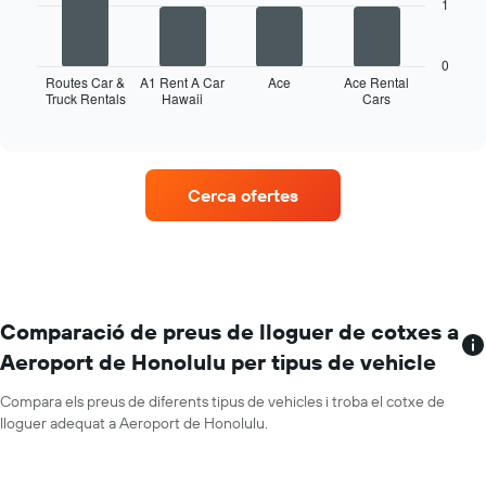
X
1
La
amb
següent
els
taula
mesos
0
mostra
Routes Car &
A1 Rent A Car
Ace
Ace Rental
de
Truck Rentals
Hawaii
Cars
les
End
l'any
of
quatre
El
interactive
empreses
chart
gràfic
de
té
lloguer
1
Cerca ofertes
de
eix
vehicles
Y
amb
amb
més
el
ubicacions
preu
El
mitjà
gràfic
Comparació de preus de lloguer de cotxes a
diari
té
dels
Aeroport de Honolulu per tipus de vehicle
1
cotxes
eix
de
Compara els preus de diferents tipus de vehicles i troba el cotxe de
X
lloguer
lloguer adequat a Aeroport de Honolulu.
que
mostra
les