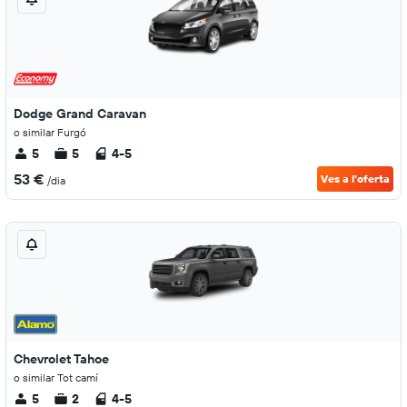
Dodge Grand Caravan
o similar Furgó
5
5
4-5
53 €
Ves a l'oferta
/dia
Chevrolet Tahoe
o similar Tot camí
5
2
4-5