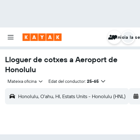
Inicia la s
Lloguer de cotxes a Aeroport de
Honolulu
Mateixa oficina
Edat del conductor:
25-65
Honolulu, O'ahu, HI, Estats Units - Honolulu (HNL)