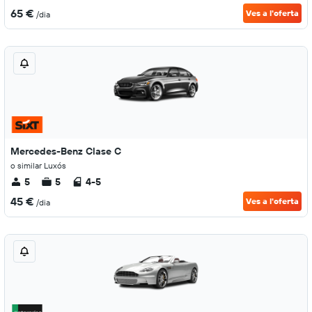
65 €
Ves a l'oferta
/dia
Mercedes-Benz Clase C
o similar Luxós
5
5
4-5
45 €
Ves a l'oferta
/dia