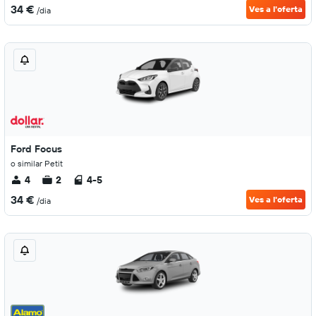
34 €
Ves a l'oferta
/dia
Ford Focus
o similar Petit
4
2
4-5
34 €
Ves a l'oferta
/dia