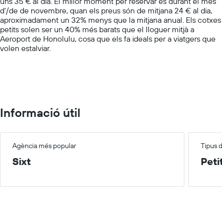
uns 35 € al dia. El millor moment per reservar és durant el mes
1
d'/de de novembre, quan els preus són de mitjana 24 € al dia,
Y
aproximadament un 32% menys que la mitjana anual. Els cotxes
axis
petits solen ser un 40% més barats que el lloguer mitjà a
displaying
Aeroport de Honolulu, cosa que els fa ideals per a viatgers que
values.
volen estalviar.
Range:
0
to
100.
Informació útil
Agència més popular
Tipus 
Sixt
Peti