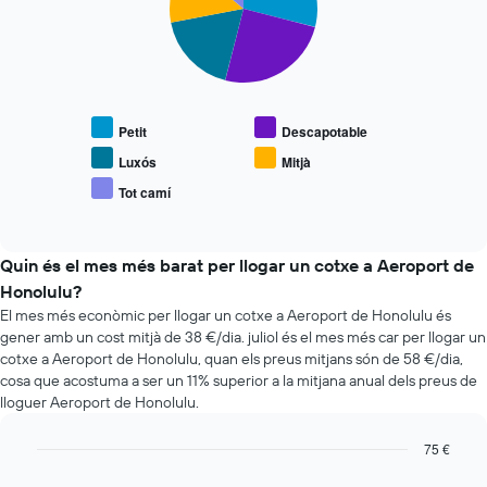
hores
El
slices.
El
gràfic
gràfic
té
El
té
1
següent
1
eix
gràfic
eix
Y
mostra
Petit
Descapotable
X
que
el
que
mostra
preu
Luxós
Mitjà
mostra
el
mitjà
Tot camí
les
preu
End
de
of
4
mitjà
vehicles
interactive
companyies
dels
populars
chart
de
cotxes
Quin és el mes més barat per llogar un cotxe a Aeroport de
lloguer
de
Honolulu?
de
lloguer
El mes més econòmic per llogar un cotxe a Aeroport de Honolulu és
cotxes
gener amb un cost mitjà de 38 €/dia. juliol és el mes més car per llogar un
més
cotxe a Aeroport de Honolulu, quan els preus mitjans són de 58 €/dia,
econòmiques
cosa que acostuma a ser un 11% superior a la mitjana anual dels preus de
El
lloguer Aeroport de Honolulu.
gràfic
té
1
75 €
eix
Bar
Chart
graphic.