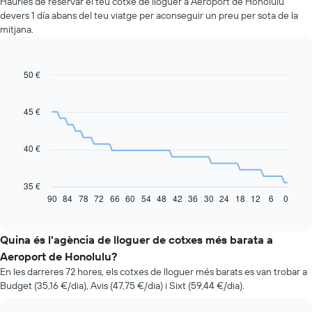
Hauries de reservar el teu cotxe de lloguer a Aeroport de Honolulu
devers 1 día abans del teu viatge per aconseguir un preu per sota de la
mitjana.
50 €
Line
Chart
graphic.
chart
with
91
45 €
data
points.
40 €
La
taula
següent
35 €
mostra
90
84
78
72
66
60
54
48
42
36
30
24
18
12
6
0
End
of
com
interactive
varia
chart
el
Quina és l'agència de lloguer de cotxes més barata a
preu
Aeroport de Honolulu?
d'un
En les darreres 72 hores, els cotxes de lloguer més barats es van trobar a
vehicle
Budget (35,16 €/dia), Avis (47,75 €/dia) i Sixt (59,44 €/dia).
de
lloguer