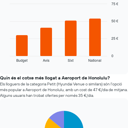
quan
75 €
t'apropes
Bar
Chart
a
graphic.
chart
la
with
50 €
data
4
bars.
de
la
25 €
La
reserva
taula
El
següent
gràfic
mostra
té
0
Budget
Avis
Sixt
National
les
End
1
of
quatre
eix
interactive
companyies
X
chart
de
que
Quin és el cotxe més llogat a Aeroport de Honolulu?
lloguer
mostra
Els lloguers de la categoria Petit (Hyundai Venue o similars) són l'opció
de
el
més popular a Aeroport de Honolulu, amb un cost de 47 €/dia de mitjana.
cotxes
nombre
Alguns usuaris han trobat ofertes per només 35 €/dia.
més
de
econòmiques
dies
de
abans
Pie
Chart
les
de
graphic.
chart
últimes
la
with
72
reserva
5