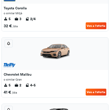
Toyota Corolla
o similar Mitjà
5
3
2/4
32 €
Ves a l'oferta
/dia
Chevrolet Malibu
o similar Gran
5
2
4-5
41 €
Ves a l'oferta
/dia