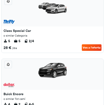
Class Special Car
o similar Categoria
5
5
2/4
28 €
Ves a l'oferta
/dia
Buick Encore
o similar Tot camí
4
2
4-5