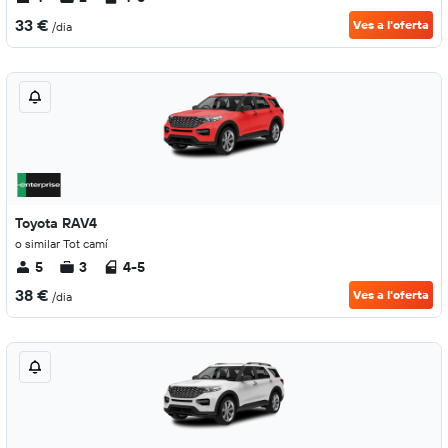
33 €
Ves a l'oferta
/dia
Toyota RAV4
o similar Tot camí
5
3
4-5
38 €
Ves a l'oferta
/dia