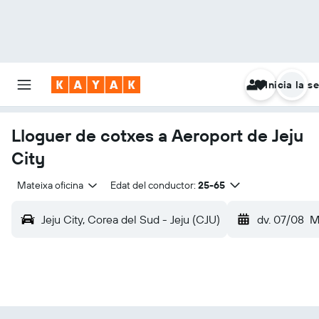
Inicia la s
Lloguer de cotxes a Aeroport de Jeju
City
Mateixa oficina
Edat del conductor:
25-65
Jeju City, Corea del Sud - Jeju (CJU)
dv. 07/08
M