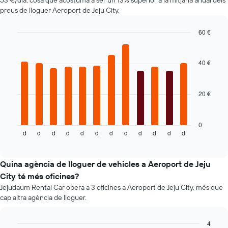
53 €/dia, cosa que acostuma a ser un 13% superior a la mitjana anual dels
El
preus de lloguer Aeroport de Jeju City.
gràfic
té
1
60 €
eix
Bar
Chart
Y
graphic.
chart
with
que
40 €
12
mostra
bars.
el
vehicle
20 €
El
de
següent
lloguer
gràfic
més
mostra
0
econòmic
d
d
d
d
d
d
d
d
d
d
d
d
el
End
de
of
preu
les
interactive
mitjà
chart
empreses
d'un
Quina agència de lloguer de vehicles a Aeroport de Jeju
indicades
cotxe
City té més oficines?
de
Jejudaum Rental Car opera a 3 oficines a Aeroport de Jeju City, més que
lloguer
cap altra agència de lloguer.
mes
a
mes
4