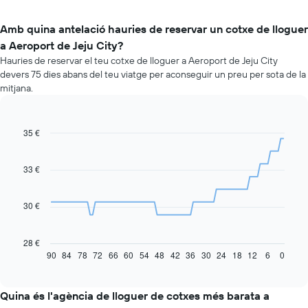
Amb quina antelació hauries de reservar un cotxe de lloguer
a Aeroport de Jeju City?
Hauries de reservar el teu cotxe de lloguer a Aeroport de Jeju City
devers 75 dies abans del teu viatge per aconseguir un preu per sota de la
mitjana.
35 €
Line
Chart
graphic.
chart
with
91
33 €
data
points.
30 €
La
taula
següent
28 €
mostra
90
84
78
72
66
60
54
48
42
36
30
24
18
12
6
0
End
of
com
interactive
varia
chart
el
Quina és l'agència de lloguer de cotxes més barata a
preu