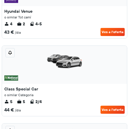
Hyundai Venue
o similar Tot camí
4
2
4-5
43 €
Ves a l'oferta
/dia
Class Special Car
o similar Categoria
5
5
2/4
44 €
Ves a l'oferta
/dia