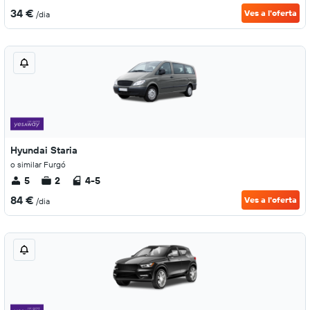
34 €
Ves a l'oferta
/dia
Hyundai Staria
o similar Furgó
5
2
4-5
84 €
Ves a l'oferta
/dia