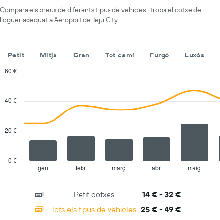
eix
de
Compara els preus de diferents tipus de vehicles i troba el cotxe de
X
lloguer
lloguer adequat a Aeroport de Jeju City.
que
mostra
les
companyies
Petit
Mitjà
Gran
Tot camí
Furgó
Luxós
de
lloguer
60 €
de
Combination
Chart
vehicles
graphic.
chart
with
El
40 €
2
gràfic
data
té
series.
1
20 €
eix
The
Y
chart
que
has
0 €
mostra
1
gen
febr
març
abr.
maig
End
el
of
X
vehicle
interactive
axis
chart
de
Petit cotxes
14 € - 32 €
displaying
lloguer
categories.
Tots els tipus de vehicles
25 € - 49 €
més
Range:
econòmic