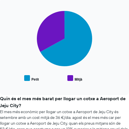
dies
econòmiques
abans
de
de
Pie
Chart
les
la
graphic.
chart
últimes
reserva
with
72
2
El
hores
slices.
gràfic
El
té
gràfic
El
1
té
següent
eix
1
gràfic
Y
eix
mostra
que
X
el
mostra
que
preu
el
mostra
mitjà
preu
Petit
Mitjà
les
End
de
mitjà
of
4
vehicles
dels
interactive
companyies
populars
chart
cotxes
de
Quin és el mes més barat per llogar un cotxe a Aeroport de
de
lloguer
lloguer
Jeju City?
de
El mes més econòmic per llogar un cotxe a Aeroport de Jeju City és
cotxes
setembre amb un cost mitjà de 36 €/dia. agost és el mes més car per
més
llogar un cotxe a Aeroport de Jeju City, quan els preus mitjans són de
econòmiques