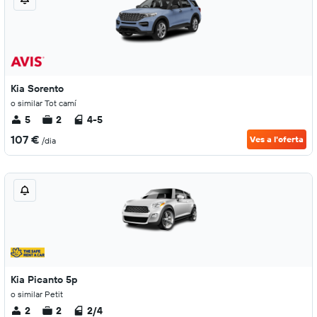
Kia Sorento
o similar Tot camí
5
2
4-5
107 €
Ves a l'oferta
/dia
Kia Picanto 5p
o similar Petit
2
2
2/4