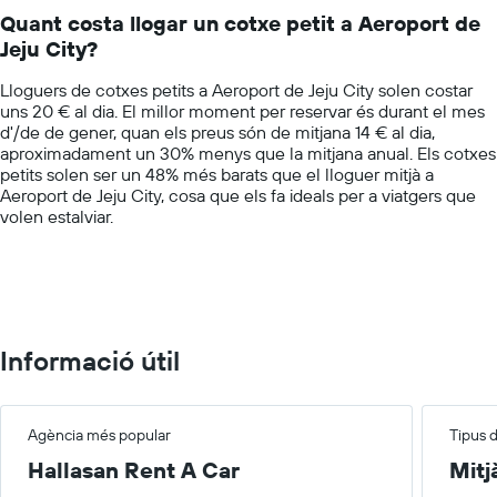
14
de
Quant costa llogar un cotxe petit a Aeroport de
categories.
les
Jeju City?
The
empreses
chart
indicades
Lloguers de cotxes petits a Aeroport de Jeju City solen costar
has
uns 20 € al dia. El millor moment per reservar és durant el mes
1
d'/de de gener, quan els preus són de mitjana 14 € al dia,
Y
aproximadament un 30% menys que la mitjana anual. Els cotxes
axis
petits solen ser un 48% més barats que el lloguer mitjà a
displaying
Aeroport de Jeju City, cosa que els fa ideals per a viatgers que
values.
volen estalviar.
Range:
0
to
60.
Informació útil
Agència més popular
Tipus 
Hallasan Rent A Car
Mitj