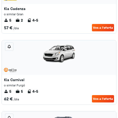
Kia Cadenza
o similar Gran
5
2
4-5
57 €
Ves a l'oferta
/dia
Kia Carnival
o similar Furgó
5
5
4-5
62 €
Ves a l'oferta
/dia