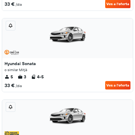
33 €
Ves a l'oferta
/dia
Hyundai Sonata
o similar Mitjà
5
3
4-5
33 €
Ves a l'oferta
/dia