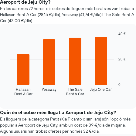
Aeroport de Jeju City?
d'un
En les darreres 72 hores, els cotxes de lloguer més barats es van trobar a
vehicle
Hallasan Rent A Car (28,15 €/dia), Yesaway (41,74 €/dia) i The Safe Rent A
de
Car (43,00 €/dia).
lloguer
quan
t'apropes
40 €
a
Bar
Chart
la
graphic.
chart
with
data
4
de
20 €
bars.
la
reserva
La
El
taula
gràfic
següent
0
té
mostra
Hallasan
Yesaway
The Safe
Jeju One Car
1
Rent A Car
Rent A Car
les
End
eix
of
quatre
interactive
X
companyies
chart
que
de
Quin és el cotxe més llogat a Aeroport de Jeju City?
mostra
lloguer
Els lloguers de la categoria Petit (Kia Picanto o similars) són l'opció més
el
de
popular a Aeroport de Jeju City, amb un cost de 39 €/dia de mitjana.
nombre
cotxes
Alguns usuaris han trobat ofertes per només 32 €/dia.
de
més