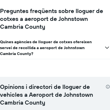
lloguer
de
Preguntes freqüents sobre lloguer de
vehicles
El
cotxes a aeroport de Johnstown
gràfic
té
Cambria County
1
eix
Y
Quines agències de lloguer de cotxes ofereixen
que
servei de recollida a aeroport de Johnstown
mostra
el
Cambria County?
vehicle
de
lloguer
més
econòmic
de
Opinions i directori de lloguer de
les
empreses
vehicles a Aeroport de Johnstown
indicades
Cambria County