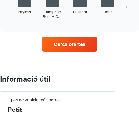
taula
0
mostra
Payless
Enterprise
Easirent
Hertz
Rent-A-Car
les
End
of
quatre
interactive
empreses
chart
de
lloguer
Cerca ofertes
de
vehicles
amb
més
ubicacions
El
Informació útil
gràfic
té
1
eix
Tipus de vehicle més popular
X
Petit
que
mostra
les
companyies
de