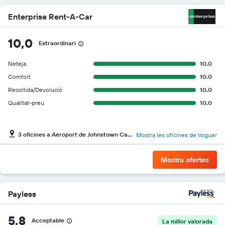
Enterprise Rent-A-Car
10,0
Extraordinari
Neteja
10.0
Comfort
10.0
Recollida/Devolució
10.0
Qualitat-preu
10.0
3 oficines a Aeroport de Johnstown Cambria County
Mostra les oficines de lloguer
Mostra ofertes
Payless
5,8
Acceptable
La millor valorada