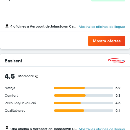
4 oficines a Aeroport de Johnstown Cambria County
Mostra les oficines de lloguer
Mostra ofertes
Easirent
4,5
Mediocre
Neteja
5.2
Comfort
5.3
Recollida/Devolució
4.5
Qualitat-preu
5.1
Una oficina a Aeroport de Johnstown Cambria County
Mostra les oficines de lloguer