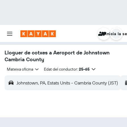
Inicia la s
Lloguer de cotxes a Aeroport de Johnstown
Cambria County
Mateixa oficina
Edat del conductor:
25-65
Johnstown, PA, Estats Units - Cambria County (JST)