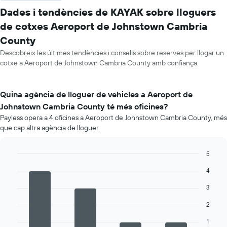
Dades i tendències de KAYAK sobre lloguers
de cotxes Aeroport de Johnstown Cambria
County
Descobreix les últimes tendències i consells sobre reserves per llogar un
cotxe a Aeroport de Johnstown Cambria County amb confiança.
Quina agència de lloguer de vehicles a Aeroport de
Johnstown Cambria County té més oficines?
Payless opera a 4 oficines a Aeroport de Johnstown Cambria County, més
que cap altra agència de lloguer.
5
Bar
Chart
4
graphic.
chart
with
3
4
bars.
2
La
1
següent