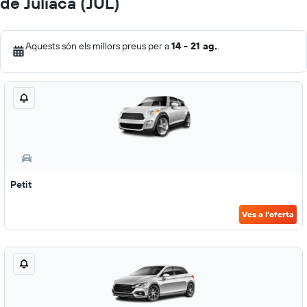
de Juliaca (JUL)
Aquests són els millors preus per a
14 - 21 ag.
.
Petit
Ves a l'oferta