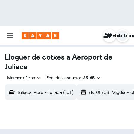
Inicia la s
Lloguer de cotxes a Aeroport de
Juliaca
Mateixa oficina
Edat del conductor:
25-65
Juliaca, Perú - Juliaca (JUL)
ds. 08/08
Migdia
-
d