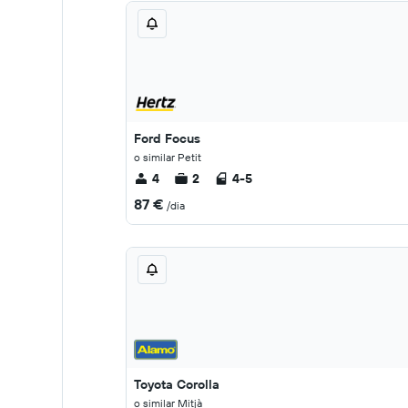
Ford Focus
o similar Petit
4
2
4-5
87 €
/dia
Toyota Corolla
o similar Mitjà