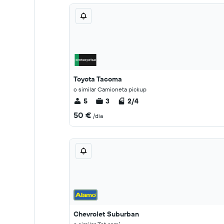
Toyota Tacoma
o similar Camioneta pickup
5
3
2/4
50 €
/dia
Chevrolet Suburban