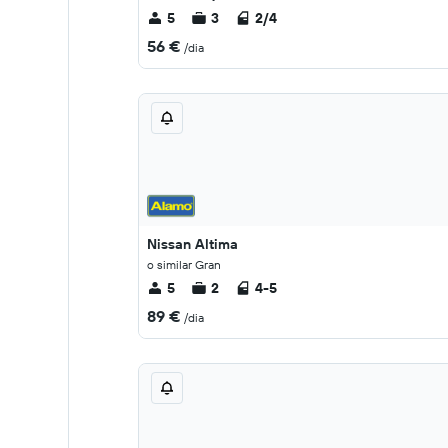
5
3
2/4
56 €
/dia
Nissan Altima
o similar Gran
5
2
4-5
89 €
/dia