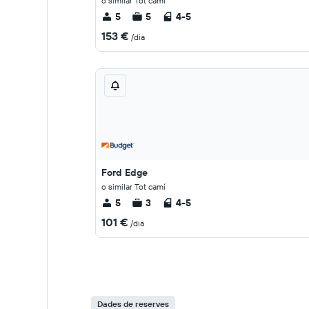
o similar Tot camí
5
5
4-5
153 €
/dia
Ford Edge
o similar Tot camí
5
3
4-5
101 €
/dia
Dades de reserves