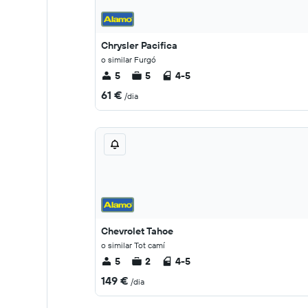
Chrysler Pacifica
o similar Furgó
5
5
4-5
61 €
/dia
Chevrolet Tahoe
o similar Tot camí
5
2
4-5
149 €
/dia