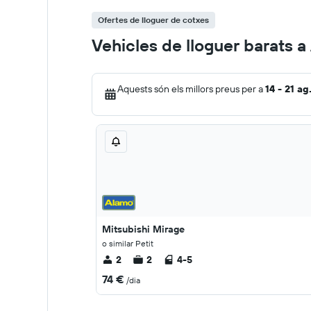
Ofertes de lloguer de cotxes
Vehicles de lloguer barats 
Aquests són els millors preus per a
14 - 21 ag
Mitsubishi Mirage
o similar Petit
2
2
4-5
74 €
/dia