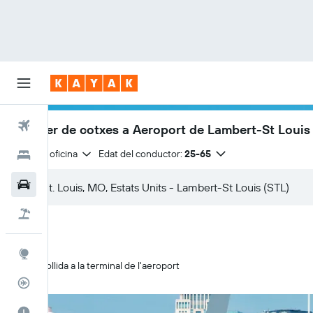
Vols
Lloguer de cotxes a Aeroport de Lambert-St Louis
Mateixa oficina
Edat del conductor:
25-65
Hotels
Cotxes
Vol+hotel
Explore
Recollida a la terminal de l'aeroport
Rastrejador
El millor moment per viatjar