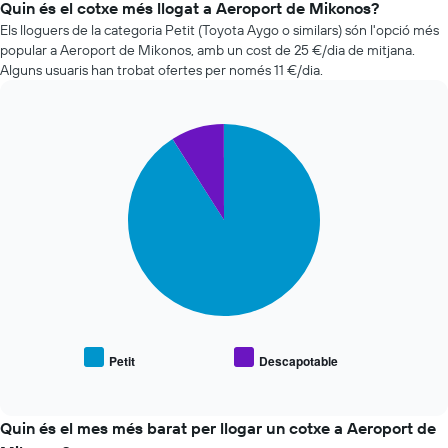
de
Quin és el cotxe més llogat a Aeroport de Mikonos?
mostra
lloguer
Els lloguers de la categoria Petit (Toyota Aygo o similars) són l'opció més
el
de
popular a Aeroport de Mikonos, amb un cost de 25 €/dia de mitjana.
nombre
cotxes
Alguns usuaris han trobat ofertes per només 11 €/dia.
de
més
dies
econòmiques
abans
de
de
Pie
Chart
les
la
graphic.
chart
últimes
reserva
with
72
2
El
hores
slices.
gràfic
El
té
gràfic
El
1
té
següent
eix
1
gràfic
Y
eix
mostra
que
X
el
mostra
que
preu
el
mostra
mitjà
preu
Petit
Descapotable
les
End
de
mitjà
of
4
vehicles
dels
interactive
companyies
populars
chart
cotxes
de
Quin és el mes més barat per llogar un cotxe a Aeroport de
de
lloguer