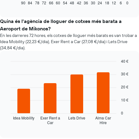
mostra
90
84
78
72
66
60
54
48
42
36
30
24
18
12
6
0
End
of
com
interactive
varia
chart
el
Quina és l'agència de lloguer de cotxes més barata a
preu
Aeroport de Mikonos?
d'un
En les darreres 72 hores, els cotxes de lloguer més barats es van trobar a
vehicle
Idea Mobility (22,23 €/dia), Exer Rent a Car (27,08 €/dia) i Lets Drive
de
(34,84 €/dia).
lloguer
quan
t'apropes
40 €
a
Bar
Chart
la
graphic.
chart
30 €
with
data
4
de
20 €
bars.
la
reserva
La
10 €
El
taula
gràfic
següent
0
té
mostra
Idea Mobility
Exer Rent a
Lets Drive
Alma Car
1
Car
Hire
les
End
eix
of
quatre
interactive
X
companyies
chart
que