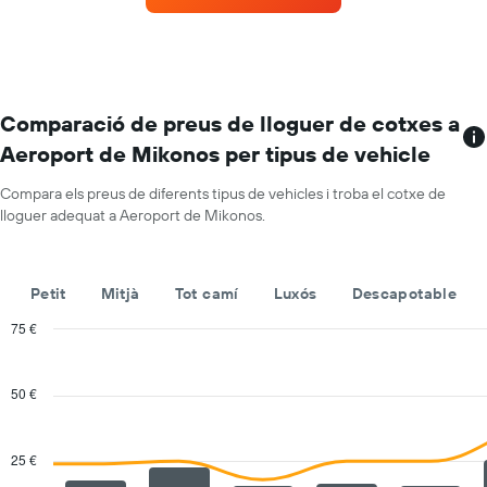
lloguer
mes
a
mes
El
gràfic
Comparació de preus de lloguer de cotxes a
té
Aeroport de Mikonos per tipus de vehicle
1
eix
Compara els preus de diferents tipus de vehicles i troba el cotxe de
X
lloguer adequat a Aeroport de Mikonos.
amb
els
mesos
de
Petit
Mitjà
Tot camí
Luxós
Descapotable
l'any
El
75 €
gràfic
Combination
Chart
té
graphic.
chart
with
1
50 €
2
eix
data
Y
series.
amb
25 €
el
The