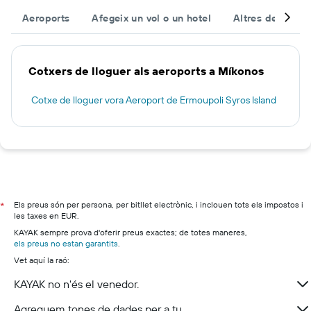
Aeroports
Afegeix un vol o un hotel
Altres destinac
Cotxers de lloguer als aeroports a Míkonos
Cotxe de lloguer vora Aeroport de Ermoupoli Syros Island
Els preus són per persona, per bitllet electrònic, i inclouen tots els impostos i
*
les taxes en EUR.
KAYAK sempre prova d'oferir preus exactes; de totes maneres,
els preus no estan garantits
.
Vet aquí la raó:
KAYAK no n'és el venedor.
Agreguem tones de dades per a tu