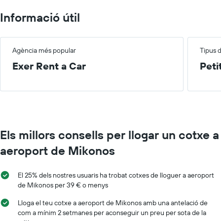
Informació útil
Agència més popular
Tipus 
Exer Rent a Car
Peti
Els millors consells per llogar un cotxe a
aeroport de Mikonos
El 25% dels nostres usuaris ha trobat cotxes de lloguer a aeroport
de Mikonos per 39 € o menys
Lloga el teu cotxe a aeroport de Mikonos amb una antelació de
com a mínim 2 setmanes per aconseguir un preu per sota de la