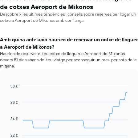
de cotxes Aeroport de Mikonos
Descobreix les últimes tendències i consells sobre reserves per llogar un
cotxe a Aeroport de Mikonos amb confiança.
Amb quina antelació hauries de reservar un cotxe de lloguer
a Aeroport de Mikonos?
Hauries de reservar el teu cotxe de lloguer a Aeroport de Mikonos
devers 81 dies abans del teu viatge per aconseguir un preu per sota de la
mitjana.
38 €
Line
Chart
graphic.
chart
with
91
36 €
data
points.
34 €
La
taula
següent
32 €