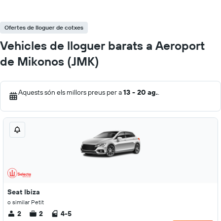
Ofertes de lloguer de cotxes
Vehicles de lloguer barats a Aeroport
de Mikonos (JMK)
Aquests són els millors preus per a
13 - 20 ag.
.
Seat Ibiza
o similar Petit
2
2
4-5