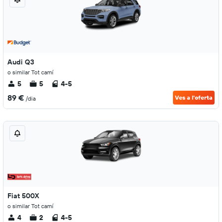
Audi Q3
o similar Tot camí
5
5
4-5
89 €
Ves a l'oferta
/dia
Fiat 500X
o similar Tot camí
4
2
4-5