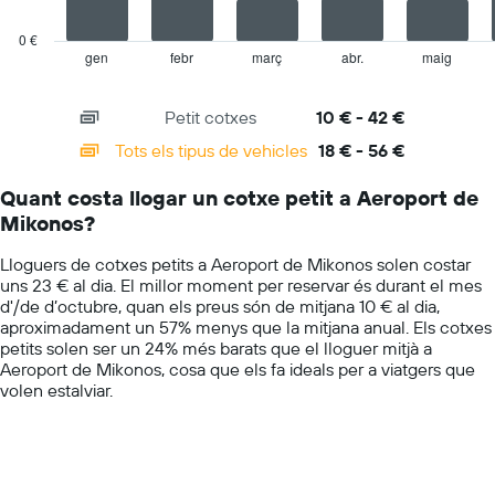
preu
chart
mitjà
has
0 €
diari
1
gen
febr
març
abr.
maig
End
dels
of
X
cotxes
interactive
axis
chart
de
Petit cotxes
10 € - 42 €
displaying
lloguer
categories.
Tots els tipus de vehicles
18 € - 56 €
Range:
14
Quant costa llogar un cotxe petit a Aeroport de
categories.
Mikonos?
The
chart
Lloguers de cotxes petits a Aeroport de Mikonos solen costar
has
uns 23 € al dia. El millor moment per reservar és durant el mes
1
d'/de d’octubre, quan els preus són de mitjana 10 € al dia,
Y
aproximadament un 57% menys que la mitjana anual. Els cotxes
axis
petits solen ser un 24% més barats que el lloguer mitjà a
displaying
Aeroport de Mikonos, cosa que els fa ideals per a viatgers que
values.
volen estalviar.
Range:
0
to
75.