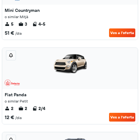
Mini Countryman
o similar Mitjà
5
3
4-5
51 €
Ves a l'oferta
/dia
Fiat Panda
o similar Petit
2
2
2/4
12 €
Ves a l'oferta
/dia