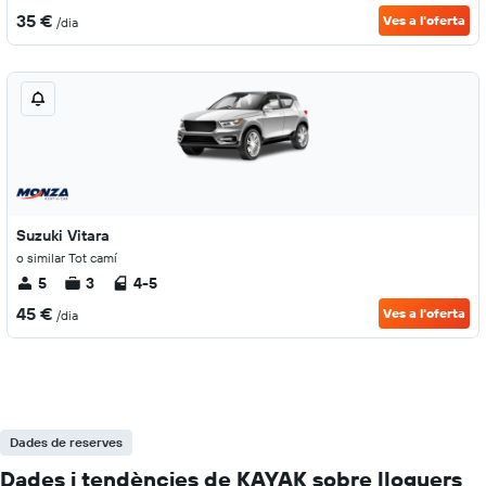
35 €
Ves a l'oferta
/dia
Suzuki Vitara
o similar Tot camí
5
3
4-5
45 €
Ves a l'oferta
/dia
Dades de reserves
Dades i tendències de KAYAK sobre lloguers