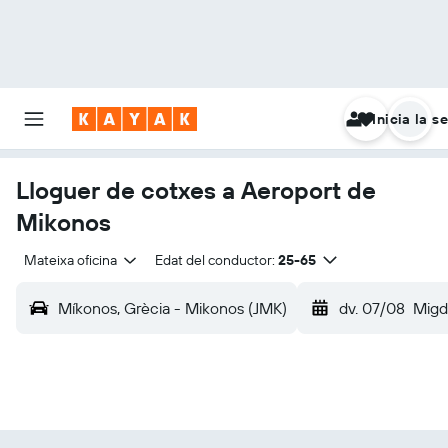
Inicia la s
Lloguer de cotxes a Aeroport de
Mikonos
Mateixa oficina
Edat del conductor:
25-65
Míkonos, Grècia - Mikonos (JMK)
dv. 07/08
Migd