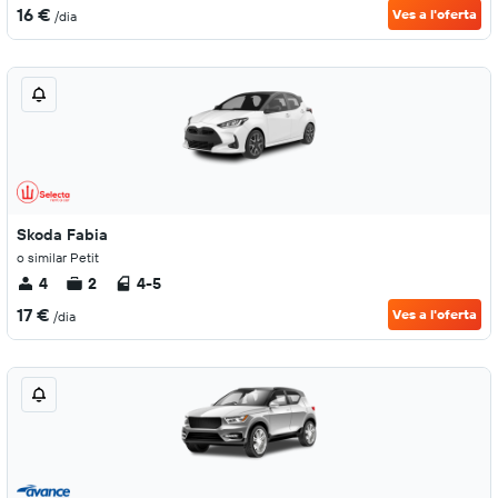
16 €
Ves a l'oferta
/dia
Skoda Fabia
o similar Petit
4
2
4-5
17 €
Ves a l'oferta
/dia