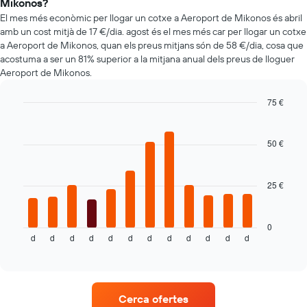
lloguer
Mikonos?
de
El mes més econòmic per llogar un cotxe a Aeroport de Mikonos és abril
cotxes
amb un cost mitjà de 17 €/dia. agost és el mes més car per llogar un cotxe
més
a Aeroport de Mikonos, quan els preus mitjans són de 58 €/dia, cosa que
econòmiques
acostuma a ser un 81% superior a la mitjana anual dels preus de lloguer
El
Aeroport de Mikonos.
gràfic
té
1
75 €
eix
Bar
Chart
Y
graphic.
chart
with
que
50 €
12
mostra
bars.
el
vehicle
25 €
El
de
següent
lloguer
gràfic
més
mostra
0
econòmic
d
d
d
d
d
d
d
d
d
d
d
d
el
End
de
of
preu
les
interactive
mitjà
chart
empreses
d'un
indicades
cotxe
Cerca ofertes
de