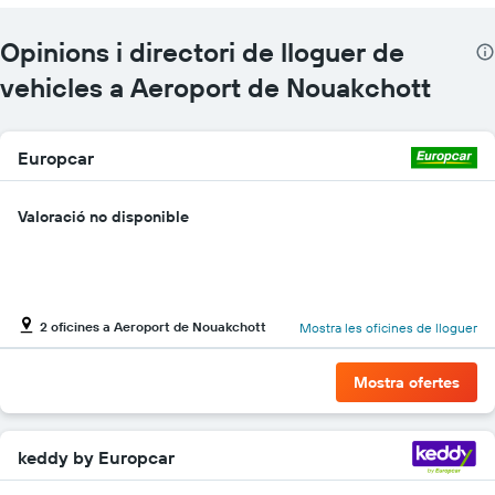
de
vehicles
Opinions i directori de lloguer de
El
gràfic
vehicles a Aeroport de Nouakchott
té
1
eix
Europcar
Y
que
mostra
Valoració no disponible
el
vehicle
de
lloguer
més
2 oficines a Aeroport de Nouakchott
econòmic
Mostra les oficines de lloguer
de
les
Mostra ofertes
empreses
indicades
keddy by Europcar