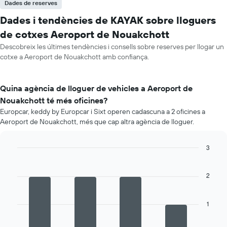
Dades de reserves
Dades i tendències de KAYAK sobre lloguers
de cotxes Aeroport de Nouakchott
Descobreix les últimes tendències i consells sobre reserves per llogar un
cotxe a Aeroport de Nouakchott amb confiança.
Quina agència de lloguer de vehicles a Aeroport de
Nouakchott té més oficines?
Europcar, keddy by Europcar i Sixt operen cadascuna a 2 oficines a
Aeroport de Nouakchott, més que cap altra agència de lloguer.
3
Bar
Chart
graphic.
chart
with
2
4
bars.
1
La
següent