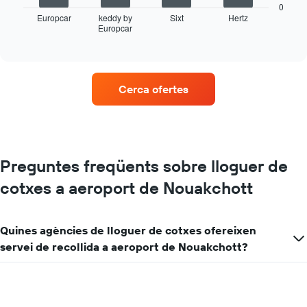
taula
0
mostra
Europcar
keddy by
Sixt
Hertz
Europcar
les
End
of
quatre
interactive
empreses
chart
de
lloguer
Cerca ofertes
de
vehicles
amb
més
ubicacions
El
Preguntes freqüents sobre lloguer de
gràfic
cotxes a aeroport de Nouakchott
té
1
eix
X
Quines agències de lloguer de cotxes ofereixen
que
servei de recollida a aeroport de Nouakchott?
mostra
les
companyies
de
lloguer