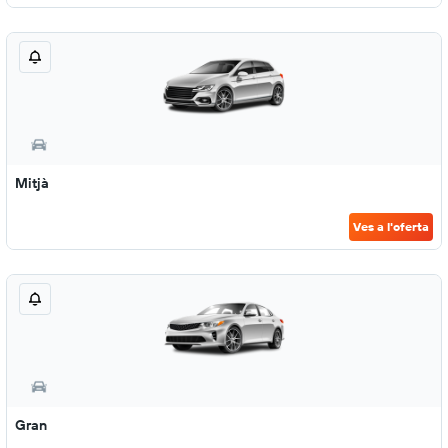
Mitjà
Ves a l'oferta
Gran