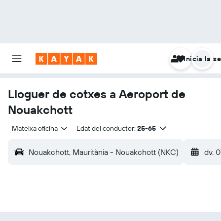
Inicia la s
Lloguer de cotxes a Aeroport de
Nouakchott
Mateixa oficina
Edat del conductor:
25-65
Nouakchott, Mauritània - Nouakchott (NKC)
dv. 