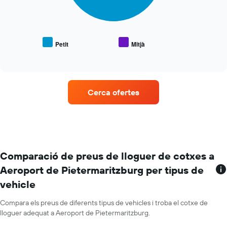
gràfic
mostra
el
preu
mitjà
Petit
Mitjà
End
de
of
vehicles
interactive
populars
chart
Cerca ofertes
Comparació de preus de lloguer de cotxes a
Aeroport de Pietermaritzburg per tipus de
vehicle
Compara els preus de diferents tipus de vehicles i troba el cotxe de
lloguer adequat a Aeroport de Pietermaritzburg.