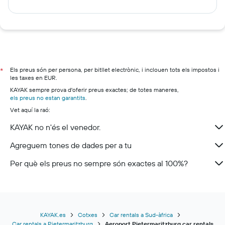
Els preus són per persona, per bitllet electrònic, i inclouen tots els impostos i
*
les taxes en EUR.
KAYAK sempre prova d'oferir preus exactes; de totes maneres,
els preus no estan garantits
.
Vet aquí la raó:
KAYAK no n'és el venedor.
Agreguem tones de dades per a tu
Per què els preus no sempre són exactes al 100%?
KAYAK.es
Cotxes
Car rentals a Sud-àfrica
Car rentals a Pietermaritzburg
Aeroport Pietermaritzburg car rentals