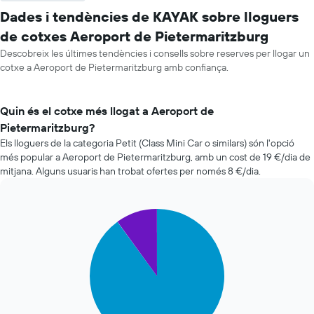
Dades i tendències de KAYAK sobre lloguers
de cotxes Aeroport de Pietermaritzburg
Descobreix les últimes tendències i consells sobre reserves per llogar un
cotxe a Aeroport de Pietermaritzburg amb confiança.
Quin és el cotxe més llogat a Aeroport de
Pietermaritzburg?
Els lloguers de la categoria Petit (Class Mini Car o similars) són l'opció
més popular a Aeroport de Pietermaritzburg, amb un cost de 19 €/dia de
mitjana. Alguns usuaris han trobat ofertes per només 8 €/dia.
Pie
Chart
graphic.
chart
with
2
slices.
El
següent