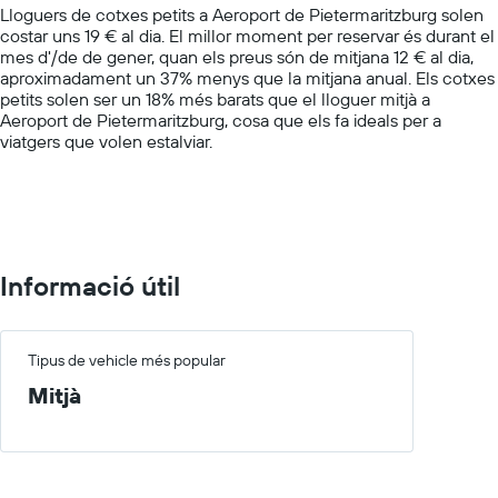
Lloguers de cotxes petits a Aeroport de Pietermaritzburg solen
has
costar uns 19 € al dia. El millor moment per reservar és durant el
1
mes d'/de de gener, quan els preus són de mitjana 12 € al dia,
Y
aproximadament un 37% menys que la mitjana anual. Els cotxes
axis
petits solen ser un 18% més barats que el lloguer mitjà a
displaying
Aeroport de Pietermaritzburg, cosa que els fa ideals per a
values.
viatgers que volen estalviar.
Range:
0
to
40.
Informació útil
Tipus de vehicle més popular
Mitjà