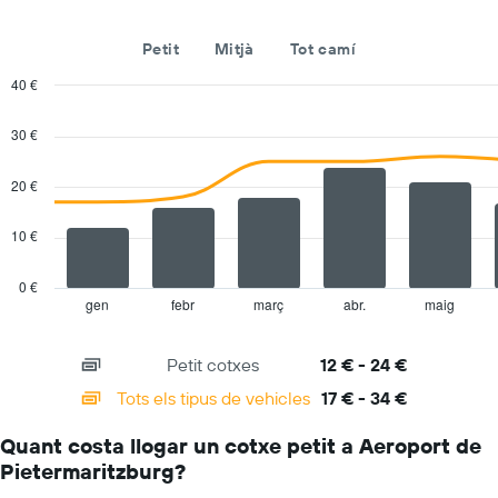
Petit
Mitjà
Tot camí
40 €
Combination
Chart
graphic.
chart
30 €
with
2
data
20 €
series.
10 €
The
chart
has
0 €
1
gen
febr
març
abr.
maig
End
of
X
interactive
axis
chart
Petit cotxes
12 € - 24 €
displaying
categories.
Tots els tipus de vehicles
17 € - 34 €
Range:
14
Quant costa llogar un cotxe petit a Aeroport de
categories.
Pietermaritzburg?
The
chart