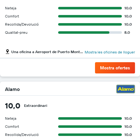
Neteja
10.0
Comfort
10.0
Recollida/Devolució
10.0
Qualitat-preu
8.0
Una oficina a Aeroport de Puerto Montt El Tepual
Mostra les oficines de lloguer
Mostra ofertes
Alamo
10,0
Extraordinari
Neteja
10.0
Comfort
10.0
Recollida/Devolució
10.0