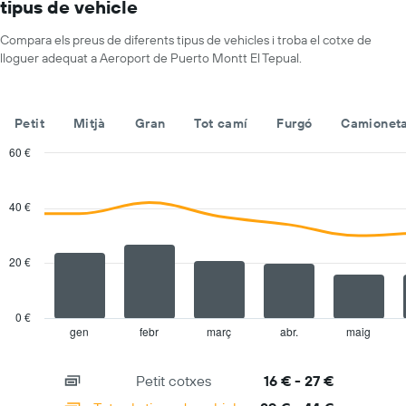
tipus de vehicle
eix
de
X
lloguer
que
Compara els preus de diferents tipus de vehicles i troba el cotxe de
mostra
lloguer adequat a Aeroport de Puerto Montt El Tepual.
les
companyies
de
Petit
Mitjà
Gran
Tot camí
Furgó
Camioneta
lloguer
de
60 €
vehicles
Combination
Chart
El
graphic.
chart
gràfic
with
40 €
té
2
1
data
series.
eix
20 €
Y
The
que
chart
mostra
has
el
0 €
1
vehicle
gen
febr
març
abr.
maig
End
of
X
de
interactive
axis
lloguer
chart
Petit cotxes
16 € - 27 €
displaying
més
categories.
econòmic