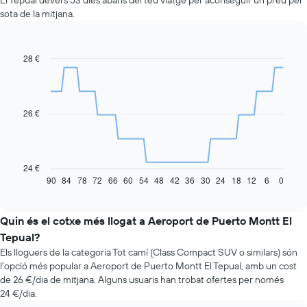
El Tepual devers 53 dies abans del teu viatge per aconseguir un preu per
sota de la mitjana.
28 €
Line
Chart
graphic.
chart
with
91
data
26 €
points.
La
taula
següent
24 €
mostra
90
84
78
72
66
60
54
48
42
36
30
24
18
12
6
0
End
of
com
interactive
varia
chart
el
Quin és el cotxe més llogat a Aeroport de Puerto Montt El
preu
Tepual?
d'un
Els lloguers de la categoria Tot camí (Class Compact SUV o similars) són
vehicle
l'opció més popular a Aeroport de Puerto Montt El Tepual, amb un cost
de
de 26 €/dia de mitjana. Alguns usuaris han trobat ofertes per només
lloguer
24 €/dia.
quan