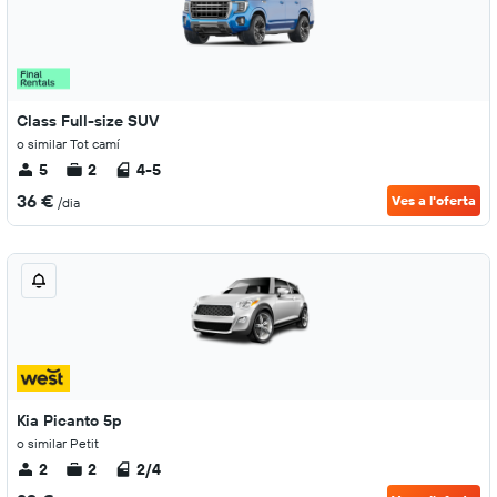
Class Full-size SUV
o similar Tot camí
5
2
4-5
36 €
Ves a l'oferta
/dia
Kia Picanto 5p
o similar Petit
2
2
2/4