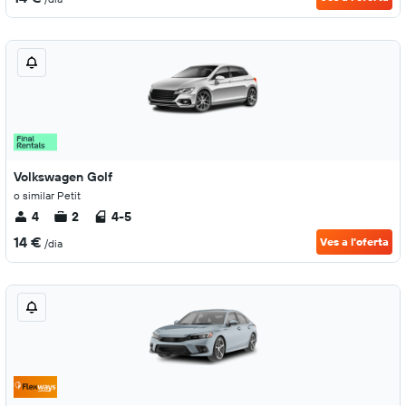
Volkswagen Golf
o similar Petit
4
2
4-5
14 €
Ves a l'oferta
/dia