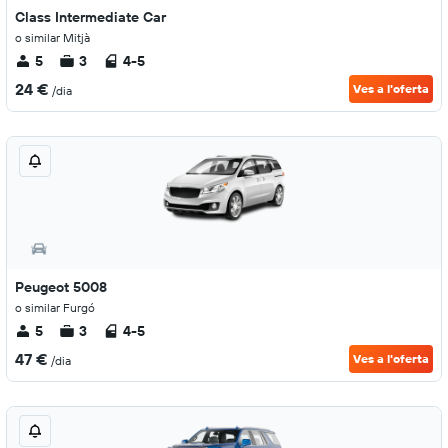
Class Intermediate Car
o similar Mitjà
5
3
4-5
24 €
Ves a l'oferta
/dia
Peugeot 5008
o similar Furgó
5
3
4-5
47 €
Ves a l'oferta
/dia