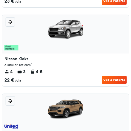
23 €
Ves a l'oferta
/dia
Nissan Kicks
o similar Tot camí
4
2
4-5
22 €
Ves a l'oferta
/dia