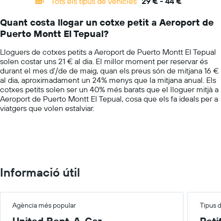
Tots els tipus de vehicles
29 € - 44 €
Range:
de
14
les
Quant costa llogar un cotxe petit a Aeroport de
categories.
empreses
Puerto Montt El Tepual?
The
indicades
chart
Lloguers de cotxes petits a Aeroport de Puerto Montt El Tepual
has
solen costar uns 21 € al dia. El millor moment per reservar és
1
durant el mes d'/de de maig, quan els preus són de mitjana 16 €
Y
al dia, aproximadament un 24% menys que la mitjana anual. Els
axis
cotxes petits solen ser un 40% més barats que el lloguer mitjà a
displaying
Aeroport de Puerto Montt El Tepual, cosa que els fa ideals per a
values.
viatgers que volen estalviar.
Range:
0
to
60.
Informació útil
Agència més popular
Tipus 
United Rent-A-Car
Peti