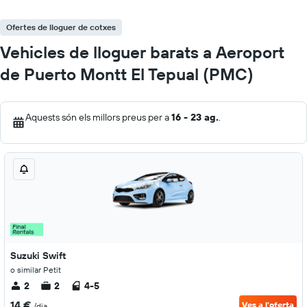
Ofertes de lloguer de cotxes
Vehicles de lloguer barats a Aeroport
de Puerto Montt El Tepual (PMC)
Aquests són els millors preus per a
16 - 23 ag.
.
Suzuki Swift
o similar Petit
2
2
4-5
14 €
Ves a l'oferta
/dia