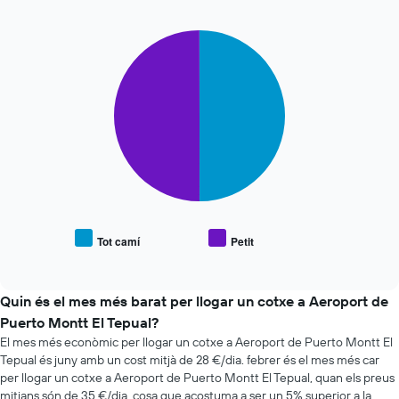
t'apropes
a
la
Pie
Chart
data
graphic.
chart
with
de
2
la
slices.
reserva
El
El
gràfic
següent
té
gràfic
1
mostra
eix
el
X
preu
que
mitjà
mostra
Tot camí
Petit
End
de
el
of
vehicles
interactive
nombre
populars
chart
de
Quin és el mes més barat per llogar un cotxe a Aeroport de
dies
Puerto Montt El Tepual?
abans
de
El mes més econòmic per llogar un cotxe a Aeroport de Puerto Montt El
la
Tepual és juny amb un cost mitjà de 28 €/dia. febrer és el mes més car
reserva
per llogar un cotxe a Aeroport de Puerto Montt El Tepual, quan els preus
El
mitjans són de 35 €/dia, cosa que acostuma a ser un 5% superior a la