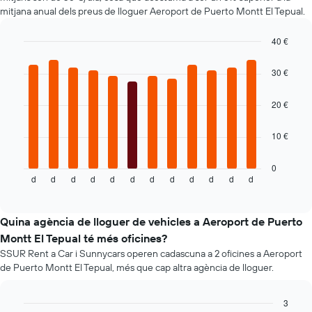
gràfic
mitjana anual dels preus de lloguer Aeroport de Puerto Montt El Tepual.
té
1
40 €
eix
Bar
Chart
Y
graphic.
chart
30 €
que
with
mostra
12
el
bars.
20 €
preu
mitjà
El
10 €
dels
següent
cotxes
gràfic
de
mostra
0
lloguer
d
d
d
d
d
d
d
d
d
d
d
d
el
End
of
preu
interactive
mitjà
chart
d'un
Quina agència de lloguer de vehicles a Aeroport de Puerto
cotxe
Montt El Tepual té més oficines?
de
SSUR Rent a Car i Sunnycars operen cadascuna a 2 oficines a Aeroport
lloguer
de Puerto Montt El Tepual, més que cap altra agència de lloguer.
mes
a
mes
3