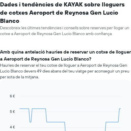
Dades i tendències de KAYAK sobre lloguers
de cotxes Aeroport de Reynosa Gen Lucio
Blanco
Descobreix les últimes tendències i consells sobre reserves per llogar un
cotxe a Aeroport de Reynosa Gen Lucio Blanco amb confiança.
Amb quina antelació hauries de reservar un cotxe de lloguer
a Aeroport de Reynosa Gen Lucio Blanco?
Hauries de reservar el teu cotxe de lloguer a Aeroport de Reynosa Gen
Lucio Blanco devers 49 dies abans del teu viatge per aconseguir un preu
per sota de la mitjana.
6 €
Line
Chart
graphic.
chart
with
91
5 €
data
points.
4 €
La