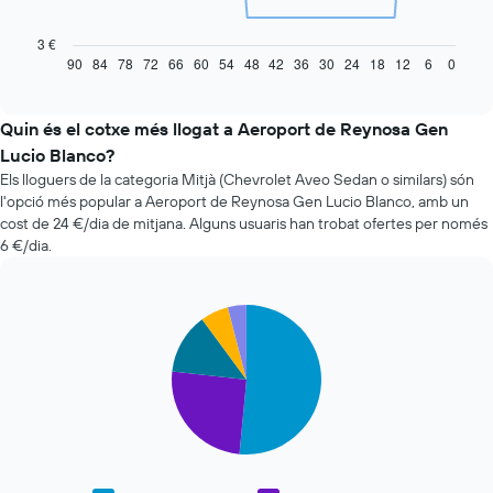
taula
següent
3 €
mostra
90
84
78
72
66
60
54
48
42
36
30
24
18
12
6
0
End
of
com
interactive
varia
chart
el
Quin és el cotxe més llogat a Aeroport de Reynosa Gen
preu
Lucio Blanco?
d'un
Els lloguers de la categoria Mitjà (Chevrolet Aveo Sedan o similars) són
vehicle
l'opció més popular a Aeroport de Reynosa Gen Lucio Blanco, amb un
de
cost de 24 €/dia de mitjana. Alguns usuaris han trobat ofertes per només
lloguer
6 €/dia.
quan
t'apropes
a
la
Pie
Chart
data
graphic.
chart
with
de
5
la
slices.
reserva
El
El
gràfic
següent
té
gràfic
1
mostra