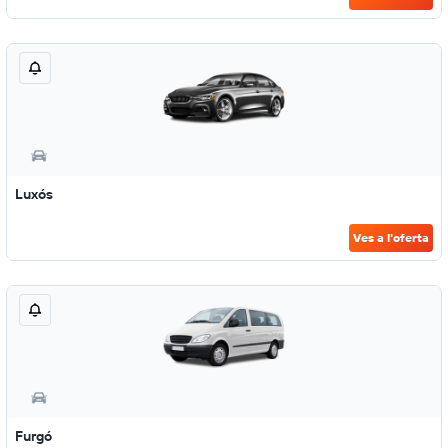
Luxós
Ves a l'oferta
Furgó