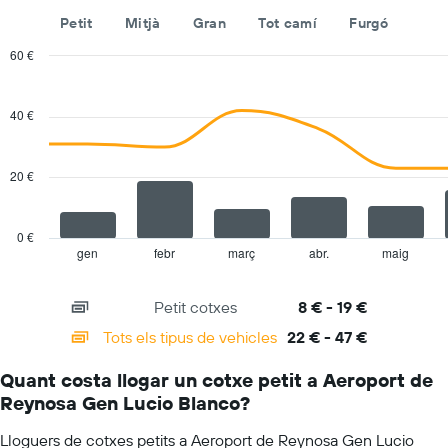
l'any
Petit
Mitjà
Gran
Tot camí
Furgó
El
gràfic
60 €
té
Combination
Chart
1
graphic.
chart
eix
with
40 €
Y
2
amb
data
series.
el
20 €
preu
The
mitjà
chart
diari
has
dels
0 €
1
cotxes
gen
febr
març
abr.
maig
End
of
X
de
interactive
axis
lloguer
chart
Petit cotxes
8 € - 19 €
displaying
categories.
Tots els tipus de vehicles
22 € - 47 €
Range:
14
Quant costa llogar un cotxe petit a Aeroport de
categories.
Reynosa Gen Lucio Blanco?
The
chart
Lloguers de cotxes petits a Aeroport de Reynosa Gen Lucio
has