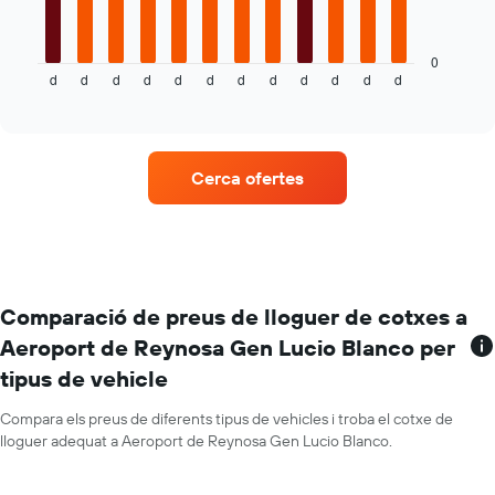
cotxes
següent
de
gràfic
lloguer
mostra
0
d
d
d
d
d
d
d
d
d
d
d
d
el
End
of
preu
interactive
mitjà
chart
d'un
cotxe
Cerca ofertes
de
lloguer
mes
a
mes
El
gràfic
Comparació de preus de lloguer de cotxes a
té
Aeroport de Reynosa Gen Lucio Blanco per
1
tipus de vehicle
eix
X
amb
Compara els preus de diferents tipus de vehicles i troba el cotxe de
els
lloguer adequat a Aeroport de Reynosa Gen Lucio Blanco.
mesos
de