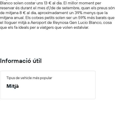
Blanco solen costar uns 13 € al dia. El millor moment per
1
reservar és durant el mes d'/de de setembre, quan els preus són
Y
de mitjana 8 € al dia, aproximadament un 39% menys que la
axis
mitjana anual. Els cotxes petits solen ser un 59% més barats que
displaying
el lloguer mitjà a Aeroport de Reynosa Gen Lucio Blanco, cosa
values.
que els fa ideals per a viatgers que volen estalviar.
Range:
0
to
60.
Informació útil
Tipus de vehicle més popular
Mitjà