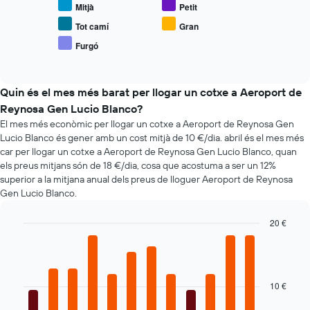
eix
Mitjà
Petit
el
X
preu
Tot camí
Gran
que
mitjà
mostra
Furgó
End
de
el
of
vehicles
interactive
nombre
populars
chart
de
Quin és el mes més barat per llogar un cotxe a Aeroport de
dies
Reynosa Gen Lucio Blanco?
abans
de
El mes més econòmic per llogar un cotxe a Aeroport de Reynosa Gen
la
Lucio Blanco és gener amb un cost mitjà de 10 €/dia. abril és el mes més
reserva
car per llogar un cotxe a Aeroport de Reynosa Gen Lucio Blanco, quan
El
els preus mitjans són de 18 €/dia, cosa que acostuma a ser un 12%
gràfic
superior a la mitjana anual dels preus de lloguer Aeroport de Reynosa
té
Gen Lucio Blanco.
1
eix
20 €
Y
Bar
Chart
que
graphic.
chart
mostra
with
el
12
preu
bars.
10 €
mitjà
dels
El