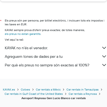
Els preus són per persona, per bitllet electrònic, i inclouen tots els impostos i
*
les taxes en EUR.
KAYAK sempre prova d'oferir preus exactes; de totes maneres,
els preus no estan garantits
.
Vet aquí la raó:
KAYAK no n'és el venedor.
Agreguem tones de dades per a tu
Per què els preus no sempre són exactes al 100%?
KAYAK.es
Cotxes
Car rentals a Mèxic
Car rentals in Tamaulipas
Car rentals in Gulf Coast of the United States
Car rentals a Reynosa
Aeroport Reynosa Gen Lucio Blanco car rentals