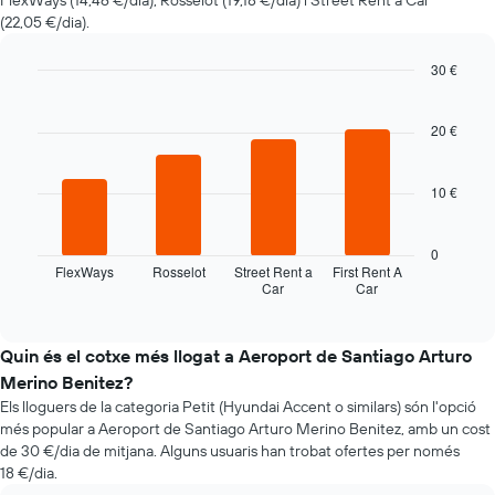
FlexWays (14,46 €/dia), Rosselot (19,18 €/dia) i Street Rent a Car
de
(22,05 €/dia).
lloguer
quan
t'apropes
30 €
a
Bar
Chart
la
graphic.
chart
with
20 €
data
4
de
bars.
la
10 €
reserva
La
El
taula
gràfic
següent
0
té
mostra
FlexWays
Rosselot
Street Rent a
First Rent A
1
Car
Car
les
End
eix
of
quatre
interactive
X
companyies
chart
que
de
Quin és el cotxe més llogat a Aeroport de Santiago Arturo
mostra
lloguer
Merino Benitez?
el
de
nombre
Els lloguers de la categoria Petit (Hyundai Accent o similars) són l'opció
cotxes
de
més popular a Aeroport de Santiago Arturo Merino Benitez, amb un cost
més
dies
de 30 €/dia de mitjana. Alguns usuaris han trobat ofertes per només
econòmiques
abans
18 €/dia.
de
de