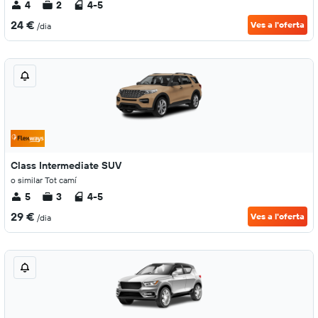
4
2
4-5
24 €
Ves a l'oferta
/dia
Class Intermediate SUV
o similar Tot camí
5
3
4-5
29 €
Ves a l'oferta
/dia