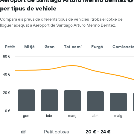
1
cotxes
per tipus de vehicle
eix
de
X
lloguer
que
Compara els preus de diferents tipus de vehicles i troba el cotxe de
mostra
lloguer adequat a Aeroport de Santiago Arturo Merino Benitez.
les
companyies
de
Petit
Mitjà
Gran
Tot camí
Furgó
Camioneta
lloguer
de
60 €
vehicles
Combination
Chart
El
graphic.
chart
gràfic
with
40 €
té
2
1
data
series.
eix
20 €
Y
The
que
chart
mostra
has
el
0 €
1
vehicle
gen
febr
març
abr.
maig
End
of
X
de
interactive
axis
lloguer
chart
Petit cotxes
20 € - 24 €
displaying
més