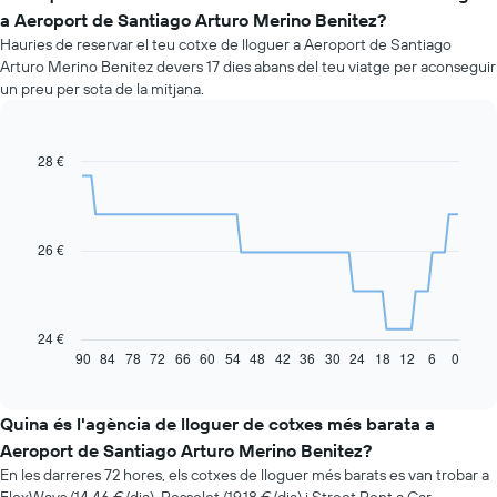
a Aeroport de Santiago Arturo Merino Benitez?
Hauries de reservar el teu cotxe de lloguer a Aeroport de Santiago
Arturo Merino Benitez devers 17 dies abans del teu viatge per aconseguir
un preu per sota de la mitjana.
28 €
Line
Chart
graphic.
chart
with
91
data
26 €
points.
La
taula
següent
24 €
mostra
90
84
78
72
66
60
54
48
42
36
30
24
18
12
6
0
End
of
com
interactive
varia
chart
el
Quina és l'agència de lloguer de cotxes més barata a
preu
Aeroport de Santiago Arturo Merino Benitez?
d'un
En les darreres 72 hores, els cotxes de lloguer més barats es van trobar a
vehicle