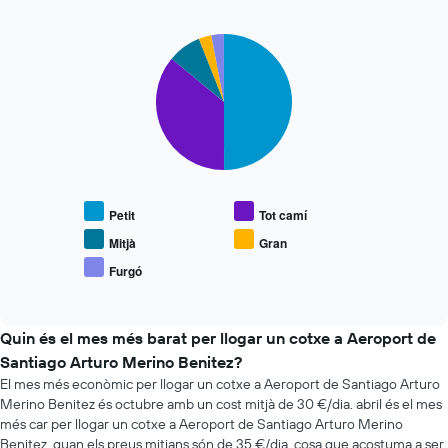
les
la
últimes
reserva
72
Pie
Chart
El
graphic.
chart
hores
gràfic
with
El
té
5
gràfic
1
slices.
té
eix
1
Y
El
eix
que
següent
X
mostra
gràfic
que
el
mostra
mostra
Petit
Tot camí
preu
el
les
mitjà
preu
Mitjà
Gran
4
dels
mitjà
companyies
Furgó
cotxes
End
de
de
of
de
vehicles
interactive
lloguer
lloguer
populars
chart
de
Quin és el mes més barat per llogar un cotxe a Aeroport de
cotxes
Santiago Arturo Merino Benitez?
més
El mes més econòmic per llogar un cotxe a Aeroport de Santiago Arturo
econòmiques
El
Merino Benitez és octubre amb un cost mitjà de 30 €/dia. abril és el mes
gràfic
més car per llogar un cotxe a Aeroport de Santiago Arturo Merino
té
Benitez, quan els preus mitjans són de 35 €/dia, cosa que acostuma a ser