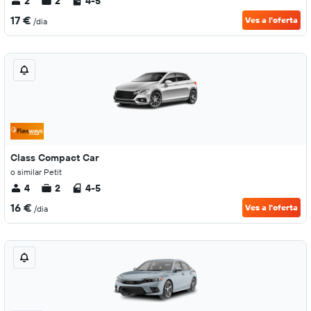
2
2
4-5
17 €
Ves a l'oferta
/dia
Class Compact Car
o similar Petit
4
2
4-5
16 €
Ves a l'oferta
/dia