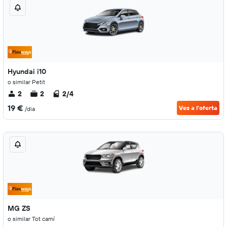
Hyundai i10
o similar Petit
2
2
2/4
19 €
Ves a l'oferta
/dia
MG ZS
o similar Tot camí