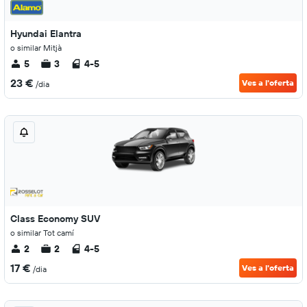
Hyundai Elantra
o similar Mitjà
5
3
4-5
23 €
Ves a l'oferta
/dia
Class Economy SUV
o similar Tot camí
2
2
4-5
17 €
Ves a l'oferta
/dia