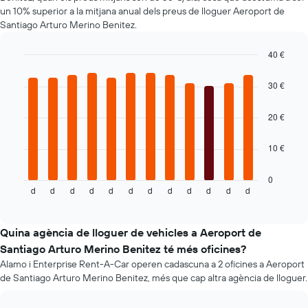
1
un 10% superior a la mitjana anual dels preus de lloguer Aeroport de
eix
Santiago Arturo Merino Benitez.
Y
que
40 €
mostra
Bar
Chart
el
graphic.
chart
30 €
vehicle
with
de
12
lloguer
bars.
20 €
més
econòmic
El
10 €
de
següent
les
gràfic
empreses
mostra
0
d
d
d
d
d
d
d
d
d
d
d
d
indicades
el
End
of
preu
interactive
mitjà
chart
d'un
Quina agència de lloguer de vehicles a Aeroport de
cotxe
Santiago Arturo Merino Benitez té més oficines?
de
Alamo i Enterprise Rent-A-Car operen cadascuna a 2 oficines a Aeroport
lloguer
de Santiago Arturo Merino Benitez, més que cap altra agència de lloguer.
mes
a