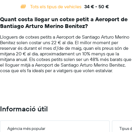
categories.
econòmic
Tots els tipus de vehicles
34 € - 50 €
Range:
de
14
les
Quant costa llogar un cotxe petit a Aeroport de
categories.
empreses
Santiago Arturo Merino Benitez?
The
indicades
chart
Lloguers de cotxes petits a Aeroport de Santiago Arturo Merino
has
Benitez solen costar uns 22 € al dia. El millor moment per
1
reservar és durant el mes d'/de de maig, quan els preus són de
Y
mitjana 20 € al dia, aproximadament un 10% menys que la
axis
mitjana anual. Els cotxes petits solen ser un 48% més barats que
displaying
el lloguer mitjà a Aeroport de Santiago Arturo Merino Benitez,
values.
cosa que els fa ideals per a viatgers que volen estalviar.
Range:
0
to
60.
Informació útil
Agència més popular
Tipus 