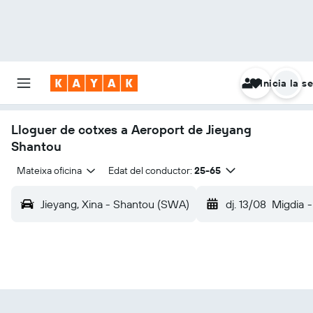
Inicia la s
Lloguer de cotxes a Aeroport de Jieyang
Shantou
Mateixa oficina
Edat del conductor:
25-65
Jieyang, Xina - Shantou (SWA)
dj. 13/08
Migdia
-