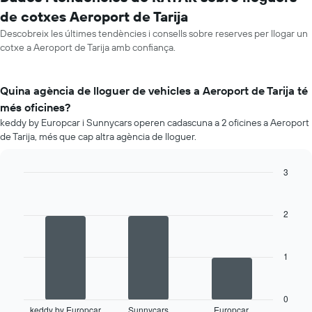
de cotxes Aeroport de Tarija
Descobreix les últimes tendències i consells sobre reserves per llogar un
cotxe a Aeroport de Tarija amb confiança.
Quina agència de lloguer de vehicles a Aeroport de Tarija té
més oficines?
keddy by Europcar i Sunnycars operen cadascuna a 2 oficines a Aeroport
de Tarija, més que cap altra agència de lloguer.
3
Bar
Chart
graphic.
chart
with
2
3
bars.
1
La
següent
taula
mostra
0
keddy by Europcar
Sunnycars
Europcar
les
End