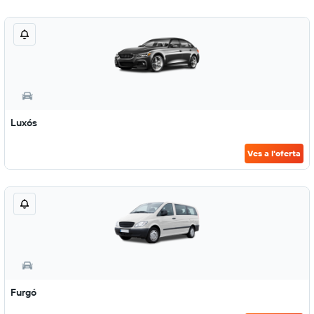
Luxós
Ves a l'oferta
Furgó