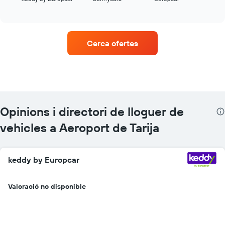
of
quatre
interactive
empreses
chart
de
lloguer
Cerca ofertes
de
vehicles
amb
més
ubicacions
El
gràfic
Opinions i directori de lloguer de
té
1
vehicles a Aeroport de Tarija
eix
X
que
keddy by Europcar
mostra
les
companyies
Valoració no disponible
de
lloguer
de
vehicles