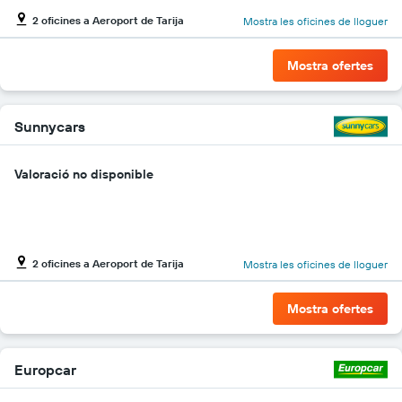
El
2 oficines a Aeroport de Tarija
Mostra les oficines de lloguer
gràfic
té
1
Mostra ofertes
eix
Y
que
mostra
Sunnycars
el
vehicle
Valoració no disponible
de
lloguer
més
econòmic
de
les
2 oficines a Aeroport de Tarija
Mostra les oficines de lloguer
empreses
indicades
Mostra ofertes
Europcar