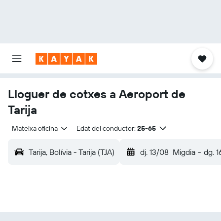
Lloguer de cotxes a Aeroport de
Tarija
Mateixa oficina
Edat del conductor:
25-65
Tarija, Bolívia - Tarija (TJA)
dj. 13/08
Migdia
-
dg. 