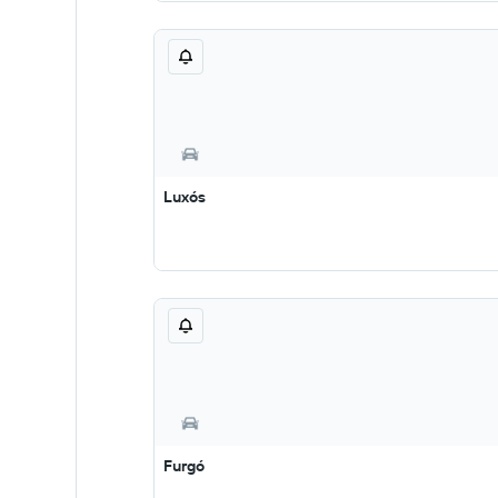
Luxós
Furgó