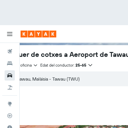
Vols
Lloguer de cotxes a Aeroport de Tawa
Hotels
Mateixa oficina
Edat del conductor:
25-65
Cotxes
Vol+hotel
Explore
Rastrejador
El millor moment per viatjar