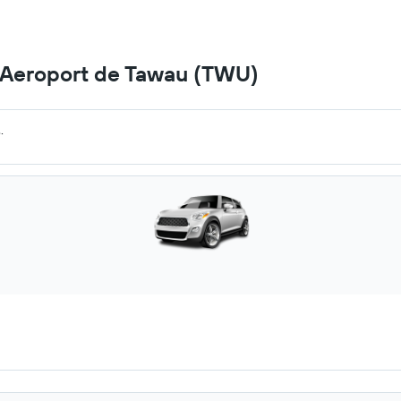
a Aeroport de Tawau (TWU)
.
.