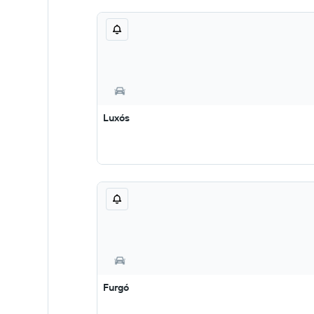
Luxós
Furgó