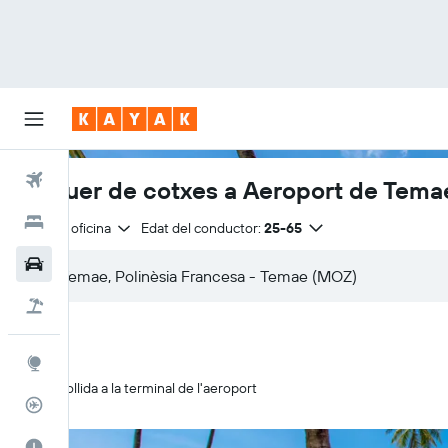
Vols
Lloguer de cotxes a Aeroport de Tema
Hotels
Mateixa oficina
Edat del conductor:
25-65
Cotxes
Vol+hotel
Explore
Recollida a la terminal de l'aeroport
Rastrejador
El millor moment per viatjar