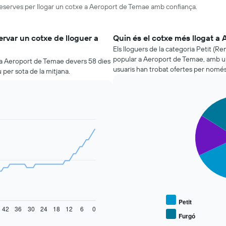
 reserves per llogar un cotxe a Aeroport de Temae amb confiança.
rvar un cotxe de lloguer a
Quin és el cotxe més llogat a
Els lloguers de la categoria Petit (Re
popular a Aeroport de Temae, amb un
r a Aeroport de Temae devers 58 dies
usuaris han trobat ofertes per només
per sota de la mitjana.
Pie
Chart
graphic.
chart
with
3
slices.
El
següent
gràfic
mostra
el
preu
Petit
42
36
30
24
18
12
6
0
mitjà
Furgó
End
de
of