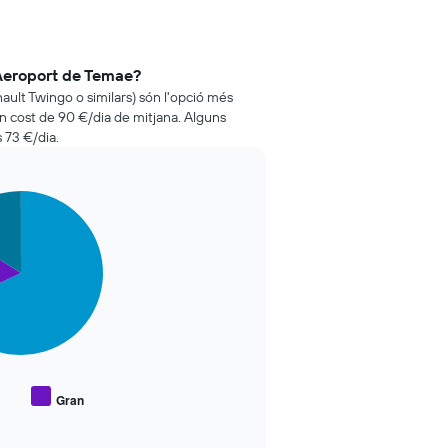
 Aeroport de Temae?
nault Twingo o similars) són l'opció més
 cost de 90 €/dia de mitjana. Alguns
 73 €/dia.
Gran