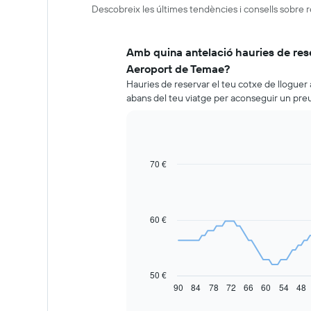
Descobreix les últimes tendències i consells sobre
Amb quina antelació hauries de rese
Aeroport de Temae?
Hauries de reservar el teu cotxe de llogue
abans del teu viatge per aconseguir un preu 
70 €
Line
Chart
graphic.
chart
with
91
data
60 €
points.
La
taula
següent
50 €
mostra
90
84
78
72
66
60
54
48
End
of
com
interactive