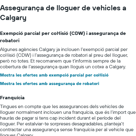
Assegurança de lloguer de vehicles a
Calgary
Exempció parcial per col·lisió (CDW) i assegurança de
robatori
Algunes agències Calgary ja inclouen l'exempció parcial per
col·lisió (CDW) i l'assegurança de robatori al preu del lloguer,
però no totes. Et recomanem que t'informis sempre de la
cobertura de l'assegurança quan lloguis un cotxe a Calgary.
Mostra les ofertes amb exempció parcial per col·lisió
Mostra les ofertes amb assegurança de robatori
Franquícia
Tingues en compte que les assegurances dels vehicles de
lloguer normalment inclouen una franquícia, que és l'import que
hauràs de pagar si tens cap incident durant el període del
lloguer. Per estalviar-te sorpreses desagradables, planteja't
contractar una assegurança sense franquícia per al vehicle que
llogues Calgary.