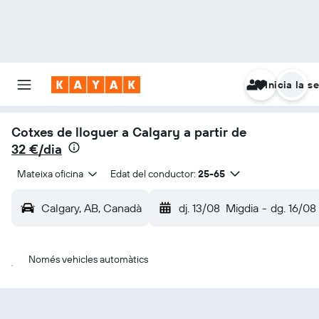
Inicia la s
Cotxes de lloguer a Calgary a partir de
32 €/dia
Mateixa oficina
Edat del conductor:
25-65
Calgary, AB, Canadà
dj. 13/08
Migdia
-
dg. 16/08
Només vehicles automàtics