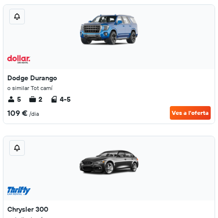
Dodge Durango
o similar Tot camí
5
2
4-5
109 €
Ves a l'oferta
/dia
Chrysler 300