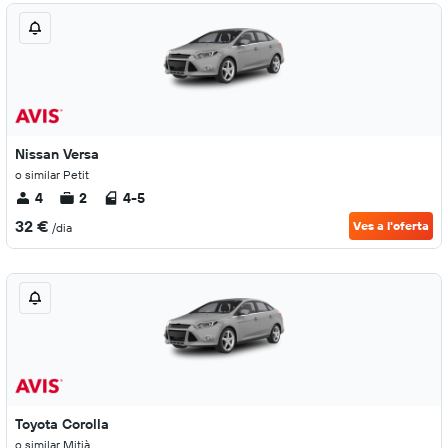
Nissan Versa
o similar Petit
4
2
4-5
32 €
Ves a l'oferta
/dia
Toyota Corolla
o similar Mitjà