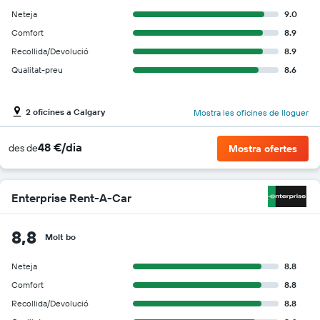
Neteja
9.0
Comfort
8.9
Recollida/Devolució
8.9
Qualitat-preu
8.6
2 oficines a Calgary
Mostra les oficines de lloguer
48 €/dia
des de
Mostra ofertes
Enterprise Rent-A-Car
8,8
Molt bo
Neteja
8.8
Comfort
8.8
Recollida/Devolució
8.8