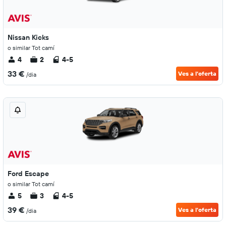
Nissan Kicks
o similar Tot camí
4
2
4-5
33 €
Ves a l'oferta
/dia
Ford Escape
o similar Tot camí
5
3
4-5
39 €
Ves a l'oferta
/dia