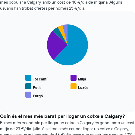
de
més popular a Calgary, amb un cost de 48 €/dia de mitjana. Alguns
de
cotxes
dies
usuaris han trobat ofertes per només 25 €/dia.
més
abans
econòmiques
de
de
la
Pie
Chart
les
reserva
graphic.
chart
últimes
El
with
72
5
gràfic
hores
slices.
té
El
1
gràfic
El
eix
té
següent
Y
1
gràfic
que
eix
mostra
mostra
Tot camí
Mitjà
X
el
el
que
preu
Petit
Luxós
preu
mostra
mitjà
mitjà
Furgó
les
End
de
dels
of
4
vehicles
cotxes
interactive
companyies
populars
chart
de
de
Quin és el mes més barat per llogar un cotxe a Calgary?
lloguer
lloguer
El mes més econòmic per llogar un cotxe a Calgary és gener amb un cost
de
mitjà de 23 €/dia. juliol és el mes més car per llogar un cotxe a Calgary,
cotxes
quan els preus mitjans són de 66 €/dia, cosa que acostuma a ser un 47%