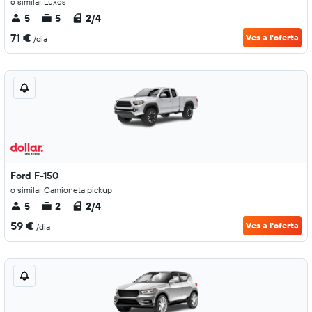
o similar Luxós
5
5
2/4
71 €
Ves a l'oferta
/dia
Ford F-150
o similar Camioneta pickup
5
2
2/4
59 €
Ves a l'oferta
/dia