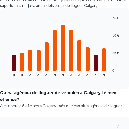
més
superior a la mitjana anual dels preus de lloguer Calgary.
econòmiques
El
75 €
gràfic
Bar
té
Chart
graphic.
chart
1
with
50 €
eix
12
Y
bars.
que
mostra
25 €
El
el
següent
vehicle
gràfic
de
mostra
0
lloguer
d
d
d
d
d
d
d
d
d
d
d
d
el
End
més
of
preu
interactive
econòmic
mitjà
chart
de
d'un
Quina agència de lloguer de vehicles a Calgary té més
les
cotxe
oficines?
empreses
de
Avis opera a 6 oficines a Calgary, més que cap altra agència de lloguer.
indicades
lloguer
mes
a
mes
7