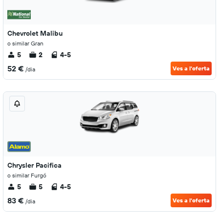
Chevrolet Malibu
o similar Gran
5
2
4-5
52 €
Ves a l'oferta
/dia
Chrysler Pacifica
o similar Furgó
5
5
4-5
83 €
Ves a l'oferta
/dia