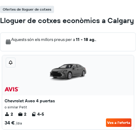
Ofertes de lloguer de cotxes
Lloguer de cotxes econòmics a Calgary
Aquests són els millors preus per a
11 - 18 ag.
.
Chevrolet Aveo 4 puertas
o similar Petit
2
2
4-5
34 €
Ves a l'oferta
/dia