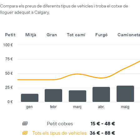
eix
de
Compara els preus de diferents tipus de vehicles i troba el cotxe de
X
lloguer
lloguer adequat a Calgary.
que
mostra
les
companyies
Petit
Mitjà
Gran
Tot camí
Furgó
Camioneta
de
lloguer
100 €
de
Combination
Chart
vehicles
graphic.
chart
75 €
with
El
2
gràfic
data
50 €
té
series.
1
eix
25 €
The
Y
chart
que
has
0 €
mostra
1
gen
febr
març
abr.
maig
End
el
of
X
vehicle
interactive
axis
chart
de
Petit cotxes
15 € - 48 €
displaying
lloguer
categories.
Tots els tipus de vehicles
36 € - 88 €
més
Range:
econòmic