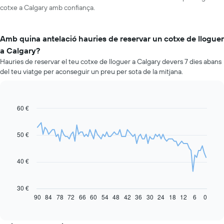
cotxe a Calgary amb confiança.
Amb quina antelació hauries de reservar un cotxe de lloguer
a Calgary?
Hauries de reservar el teu cotxe de lloguer a Calgary devers 7 dies abans
del teu viatge per aconseguir un preu per sota de la mitjana.
60 €
Line
Chart
graphic.
chart
with
91
50 €
data
points.
40 €
La
taula
següent
30 €
mostra
90
84
78
72
66
60
54
48
42
36
30
24
18
12
6
0
End
of
com
interactive
varia
chart