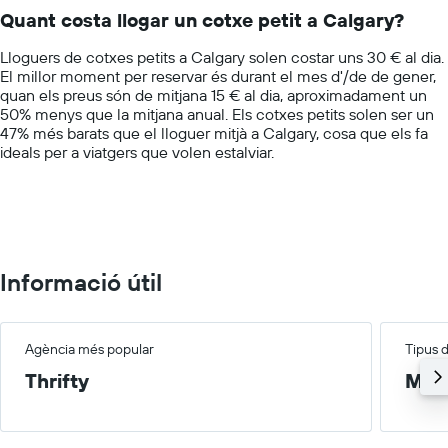
14
de
Quant costa llogar un cotxe petit a Calgary?
categories.
les
The
empreses
Lloguers de cotxes petits a Calgary solen costar uns 30 € al dia.
chart
indicades
El millor moment per reservar és durant el mes d'/de de gener,
has
quan els preus són de mitjana 15 € al dia, aproximadament un
1
50% menys que la mitjana anual. Els cotxes petits solen ser un
Y
47% més barats que el lloguer mitjà a Calgary, cosa que els fa
axis
ideals per a viatgers que volen estalviar.
displaying
values.
Range:
0
to
100.
Informació útil
Agència més popular
Tipus 
Thrifty
Mitj