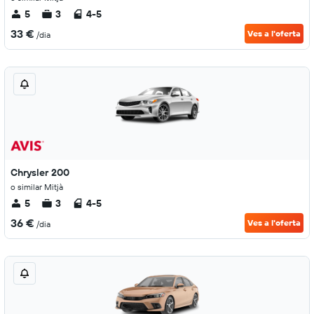
5
3
4-5
33 €
Ves a l'oferta
/dia
Chrysler 200
o similar Mitjà
5
3
4-5
36 €
Ves a l'oferta
/dia