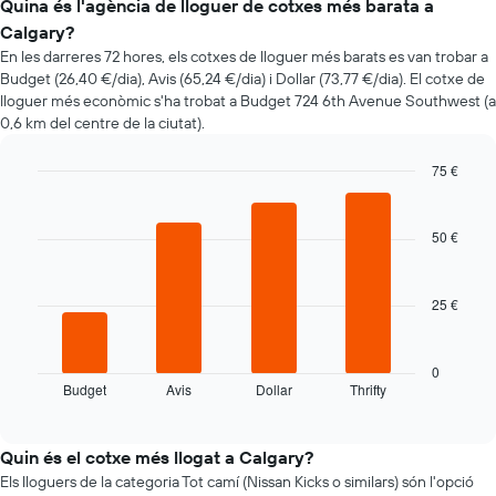
el
Quina és l'agència de lloguer de cotxes més barata a
preu
Calgary?
d'un
En les darreres 72 hores, els cotxes de lloguer més barats es van trobar a
vehicle
Budget (26,40 €/dia), Avis (65,24 €/dia) i Dollar (73,77 €/dia). El cotxe de
de
lloguer més econòmic s'ha trobat a Budget 724 6th Avenue Southwest (a
lloguer
0,6 km del centre de la ciutat).
quan
t'apropes
a
75 €
la
Bar
Chart
data
graphic.
chart
with
de
50 €
4
la
bars.
reserva
El
25 €
La
gràfic
taula
té
següent
1
mostra
0
eix
Budget
Avis
Dollar
Thrifty
les
End
X
of
quatre
que
interactive
companyies
chart
mostra
de
Quin és el cotxe més llogat a Calgary?
el
lloguer
Els lloguers de la categoria Tot camí (Nissan Kicks o similars) són l'opció
nombre