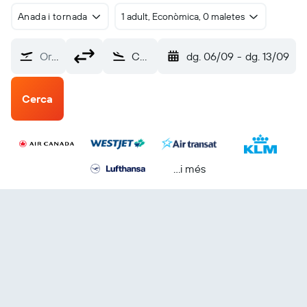
Anada i tornada
1 adult, Econòmica, 0 maletes
Origen?
Calgary (YYC)
dg. 06/09
-
dg. 13/09
Cerca
...i més