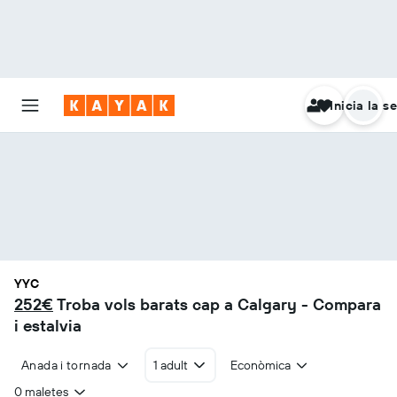
Inicia la s
YYC
252€
Troba vols barats cap a Calgary - Compara
i estalvia
Anada i tornada
1 adult
Econòmica
0 maletes