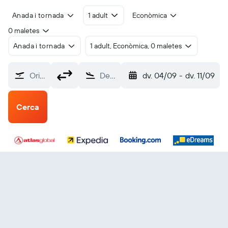
Anada i tornada
1 adult
Econòmica
0 maletes
Anada i tornada
1 adult, Econòmica, 0 maletes
Origen?
Destinació
dv. 04/09
-
dv. 11/09
Cerca