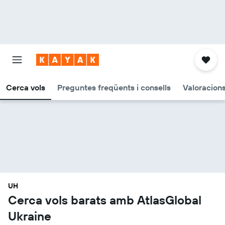
Cerca vols
Preguntes freqüents i consells
Valoracion
UH
Cerca vols barats amb AtlasGlobal
Ukraine