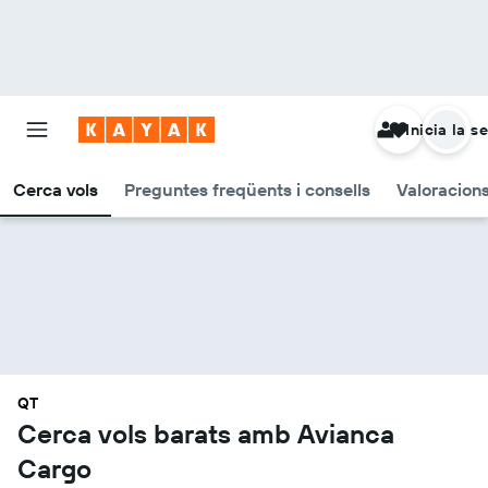
Inicia la s
Cerca vols
Preguntes freqüents i consells
Valoracion
QT
Cerca vols barats amb Avianca
Cargo