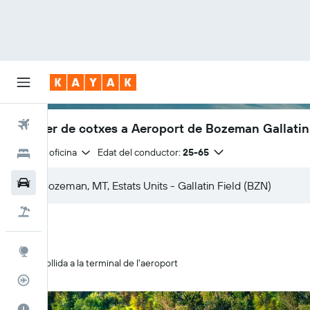
Vols
Lloguer de cotxes a Aeroport de Bozeman Gallatin
Mateixa oficina
Edat del conductor:
25-65
Hotels
Cotxes
Vol+hotel
Explore
Recollida a la terminal de l'aeroport
Rastrejador
El millor moment per viatjar