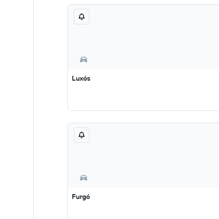
Luxós
Furgó