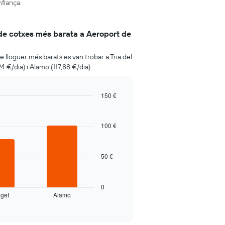
fiança.
 de cotxes més barata a Aeroport de
e lloguer més barats es van trobar a Tria del
4 €/dia) i Alamo (117,88 €/dia).
150 €
100 €
50 €
0
get
Alamo