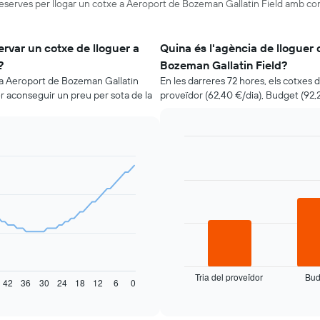
reserves per llogar un cotxe a Aeroport de Bozeman Gallatin Field amb con
rvar un cotxe de lloguer a
Quina és l'agència de lloguer
?
Bozeman Gallatin Field?
r a Aeroport de Bozeman Gallatin
En les darreres 72 hores, els cotxes d
er aconseguir un preu per sota de la
proveïdor (62,40 €/dia), Budget (92,2
Bar
Chart
graphic.
chart
with
3
bars.
La
taula
següent
mostra
Tria del proveïdor
Bud
les
End
42
36
30
24
18
12
6
0
of
quatre
interactive
companyies
chart
de