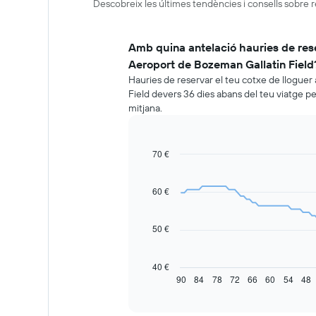
Descobreix les últimes tendències i consells sobre 
Amb quina antelació hauries de rese
Aeroport de Bozeman Gallatin Field
Hauries de reservar el teu cotxe de llogue
Field devers 36 dies abans del teu viatge p
mitjana.
70 €
Line
Chart
graphic.
chart
with
91
60 €
data
points.
50 €
La
taula
següent
40 €
mostra
90
84
78
72
66
60
54
48
End
of
com
interactive
varia
chart