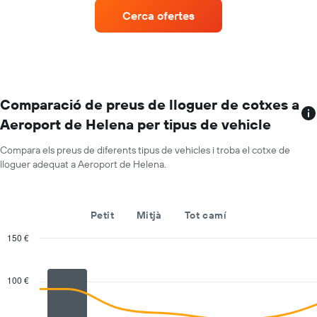
lloguer
1
Cerca ofertes
de
eix
vehicles
Y
amb
amb
més
el
ubicacions
preu
El
mitjà
gràfic
Comparació de preus de lloguer de cotxes a
diari
té
dels
Aeroport de Helena per tipus de vehicle
1
cotxes
eix
de
Compara els preus de diferents tipus de vehicles i troba el cotxe de
X
lloguer
lloguer adequat a Aeroport de Helena.
que
mostra
les
companyies
Petit
Mitjà
Tot camí
de
lloguer
150 €
de
Combination
Chart
vehicles
graphic.
chart
with
El
100 €
2
gràfic
data
té
series.