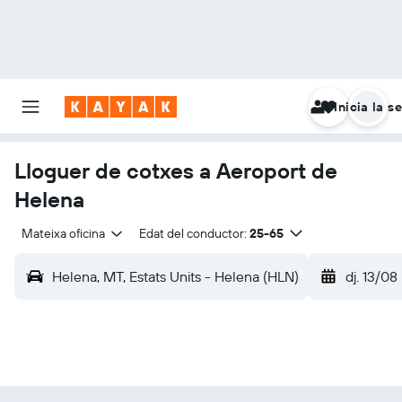
Inicia la s
Lloguer de cotxes a Aeroport de
Helena
Mateixa oficina
Edat del conductor:
25-65
Helena, MT, Estats Units - Helena (HLN)
dj. 13/08