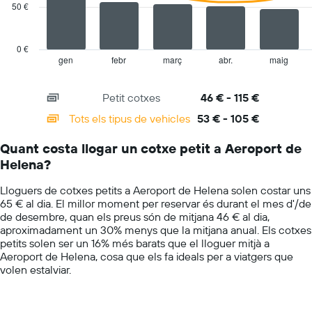
1
50 €
eix
The
Y
chart
que
has
0 €
mostra
1
gen
febr
març
abr.
maig
End
el
of
X
vehicle
interactive
axis
chart
de
Petit cotxes
46 € - 115 €
displaying
lloguer
categories.
Tots els tipus de vehicles
53 € - 105 €
més
Range:
econòmic
14
de
Quant costa llogar un cotxe petit a Aeroport de
categories.
les
Helena?
The
empreses
chart
indicades
Lloguers de cotxes petits a Aeroport de Helena solen costar uns
has
65 € al dia. El millor moment per reservar és durant el mes d'/de
1
de desembre, quan els preus són de mitjana 46 € al dia,
Y
aproximadament un 30% menys que la mitjana anual. Els cotxes
axis
petits solen ser un 16% més barats que el lloguer mitjà a
displaying
Aeroport de Helena, cosa que els fa ideals per a viatgers que
values.
volen estalviar.
Range:
0
to
150.