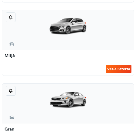
Mitjà
Ves a l'oferta
Gran