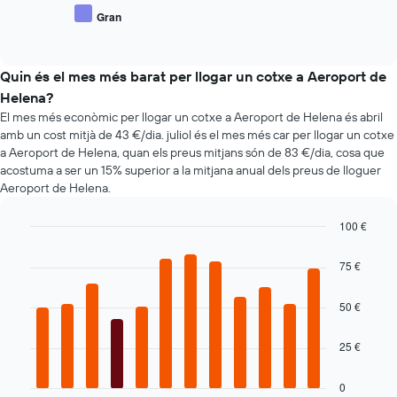
eix
mitjà
Gran
X
End
de
of
que
vehicles
interactive
mostra
populars
chart
el
Quin és el mes més barat per llogar un cotxe a Aeroport de
nombre
Helena?
de
El mes més econòmic per llogar un cotxe a Aeroport de Helena és abril
dies
amb un cost mitjà de 43 €/dia. juliol és el mes més car per llogar un cotxe
abans
a Aeroport de Helena, quan els preus mitjans són de 83 €/dia, cosa que
de
acostuma a ser un 15% superior a la mitjana anual dels preus de lloguer
la
reserva
Aeroport de Helena.
El
gràfic
100 €
té
Bar
Chart
1
graphic.
chart
75 €
eix
with
12
Y
bars.
que
50 €
mostra
El
el
25 €
següent
preu
gràfic
mitjà
mostra
0
dels