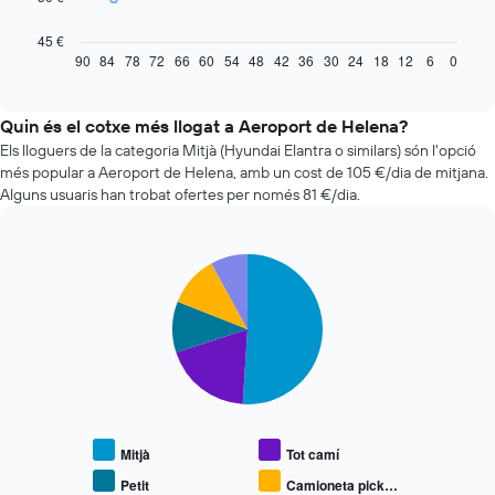
taula
següent
45 €
mostra
90
84
78
72
66
60
54
48
42
36
30
24
18
12
6
0
End
of
com
interactive
varia
chart
el
Quin és el cotxe més llogat a Aeroport de Helena?
preu
Els lloguers de la categoria Mitjà (Hyundai Elantra o similars) són l'opció
d'un
més popular a Aeroport de Helena, amb un cost de 105 €/dia de mitjana.
vehicle
Alguns usuaris han trobat ofertes per només 81 €/dia.
de
lloguer
quan
Pie
t'apropes
Chart
graphic.
chart
a
with
la
5
data
slices.
de
la
El
reserva
següent
El
gràfic
gràfic
mostra
Mitjà
Tot camí
té
el
1
preu
Petit
Camioneta pick…