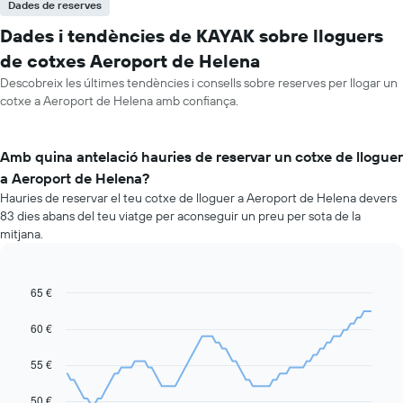
Dades de reserves
Dades i tendències de KAYAK sobre lloguers
de cotxes Aeroport de Helena
Descobreix les últimes tendències i consells sobre reserves per llogar un
cotxe a Aeroport de Helena amb confiança.
Amb quina antelació hauries de reservar un cotxe de lloguer
a Aeroport de Helena?
Hauries de reservar el teu cotxe de lloguer a Aeroport de Helena devers
83 dies abans del teu viatge per aconseguir un preu per sota de la
mitjana.
65 €
Line
Chart
graphic.
chart
with
60 €
91
data
55 €
points.
La
50 €