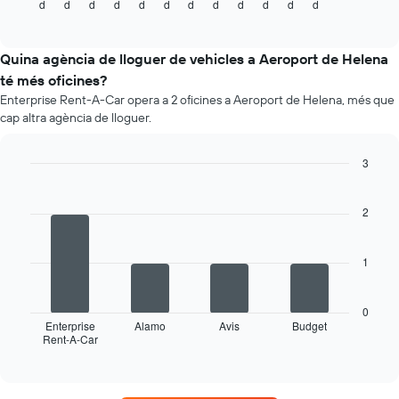
d
d
d
d
d
d
d
d
d
d
d
d
el
End
cotxes
of
preu
de
interactive
mitjà
chart
lloguer
d'un
Quina agència de lloguer de vehicles a Aeroport de Helena
cotxe
té més oficines?
de
Enterprise Rent-A-Car opera a 2 oficines a Aeroport de Helena, més que
lloguer
cap altra agència de lloguer.
mes
a
mes
3
El
Bar
Chart
gràfic
graphic.
chart
té
with
2
4
1
bars.
eix
X
1
La
amb
següent
els
taula
mesos
0
mostra
Enterprise
Alamo
Avis
Budget
de
Rent-A-Car
les
End
l'any
of
quatre
El
interactive
empreses
chart
gràfic
de
té