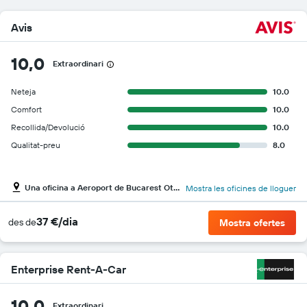
Avis
10,0
Extraordinari
Neteja
10.0
Comfort
10.0
Recollida/Devolució
10.0
Qualitat-preu
8.0
Una oficina a Aeroport de Bucarest Otopeni Intl
Mostra les oficines de lloguer
37 €/dia
des de
Mostra ofertes
Enterprise Rent-A-Car
10,0
Extraordinari