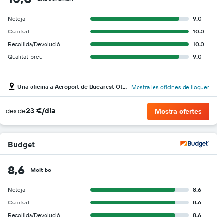
Neteja
9.0
Comfort
10.0
Recollida/Devolució
10.0
Qualitat-preu
9.0
Una oficina a Aeroport de Bucarest Otopeni Intl
Mostra les oficines de lloguer
23 €/dia
des de
Mostra ofertes
Budget
8,6
Molt bo
Neteja
8.6
Comfort
8.6
Recollida/Devolució
8.6