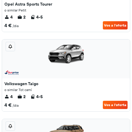
Opel Astra Sports Tourer
o similar Petit
4
2
4-5
4 €
Ves a l'oferta
/dia
Volkswagen Taigo
o similar Tot camí
4
2
4-5
4 €
Ves a l'oferta
/dia