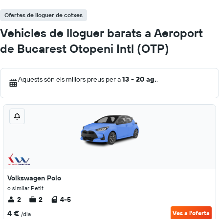
Ofertes de lloguer de cotxes
Vehicles de lloguer barats a Aeroport
de Bucarest Otopeni Intl (OTP)
Aquests són els millors preus per a
13 - 20 ag.
.
Volkswagen Polo
o similar Petit
2
2
4-5
4 €
Ves a l'oferta
/dia