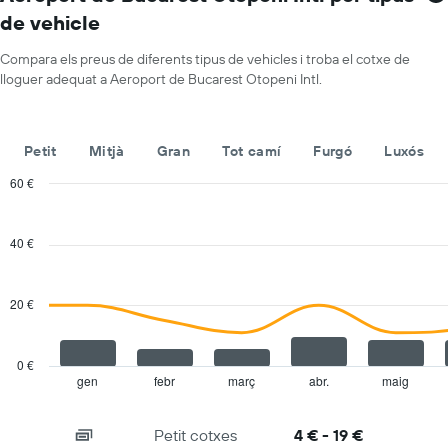
1
de
de vehicle
eix
lloguer
X
que
Compara els preus de diferents tipus de vehicles i troba el cotxe de
mostra
lloguer adequat a Aeroport de Bucarest Otopeni Intl.
les
companyies
de
Petit
Mitjà
Gran
Tot camí
Furgó
Luxós
lloguer
de
60 €
vehicles
Combination
Chart
El
graphic.
chart
gràfic
with
40 €
té
2
1
data
series.
eix
20 €
Y
The
que
chart
mostra
has
el
0 €
1
vehicle
gen
febr
març
abr.
maig
End
of
X
de
interactive
axis
lloguer
chart
Petit cotxes
4 € - 19 €
displaying
més