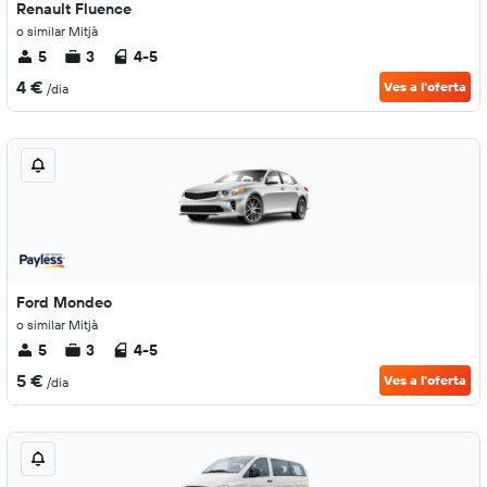
Renault Fluence
o similar Mitjà
5
3
4-5
4 €
Ves a l'oferta
/dia
Ford Mondeo
o similar Mitjà
5
3
4-5
5 €
Ves a l'oferta
/dia