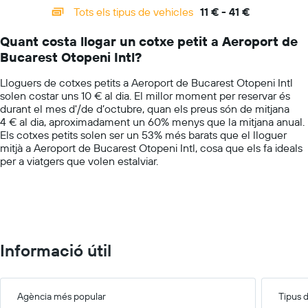
categories.
econòmic
Tots els tipus de vehicles
11 € - 41 €
Range:
de
14
les
Quant costa llogar un cotxe petit a Aeroport de
categories.
empreses
Bucarest Otopeni Intl?
The
indicades
chart
Lloguers de cotxes petits a Aeroport de Bucarest Otopeni Intl
has
solen costar uns 10 € al dia. El millor moment per reservar és
1
durant el mes d'/de d’octubre, quan els preus són de mitjana
Y
4 € al dia, aproximadament un 60% menys que la mitjana anual.
axis
Els cotxes petits solen ser un 53% més barats que el lloguer
displaying
mitjà a Aeroport de Bucarest Otopeni Intl, cosa que els fa ideals
values.
per a viatgers que volen estalviar.
Range:
0
to
60.
Informació útil
Agència més popular
Tipus 