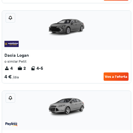
Dacia Logan
o similar Petit
4
2
4-5
4 €
Ves a l'oferta
/dia