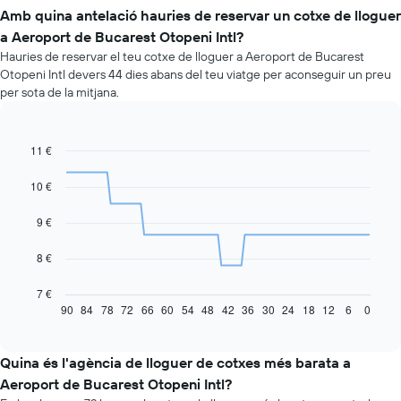
Amb quina antelació hauries de reservar un cotxe de lloguer
a Aeroport de Bucarest Otopeni Intl?
Hauries de reservar el teu cotxe de lloguer a Aeroport de Bucarest
Otopeni Intl devers 44 dies abans del teu viatge per aconseguir un preu
per sota de la mitjana.
11 €
Line
Chart
graphic.
chart
with
10 €
91
data
9 €
points.
La
8 €
taula
següent
7 €
mostra
90
84
78
72
66
60
54
48
42
36
30
24
18
12
6
0
End
of
com
interactive
varia
chart
el
Quina és l'agència de lloguer de cotxes més barata a
preu
Aeroport de Bucarest Otopeni Intl?
d'un