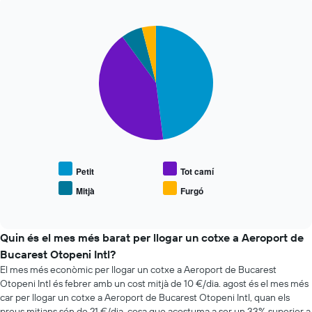
de
de
les
la
últimes
Pie
Chart
reserva
graphic.
chart
72
El
with
hores
gràfic
4
El
té
slices.
gràfic
1
té
eix
El
1
Y
següent
eix
que
gràfic
X
mostra
mostra
que
el
el
mostra
preu
preu
Petit
Tot camí
les
mitjà
mitjà
Mitjà
Furgó
4
End
dels
de
companyies
of
cotxes
vehicles
interactive
de
de
populars
chart
lloguer
lloguer
Quin és el mes més barat per llogar un cotxe a Aeroport de
de
Bucarest Otopeni Intl?
cotxes
El mes més econòmic per llogar un cotxe a Aeroport de Bucarest
més
Otopeni Intl és febrer amb un cost mitjà de 10 €/dia. agost és el mes més
econòmiques
El
car per llogar un cotxe a Aeroport de Bucarest Otopeni Intl, quan els
gràfic
preus mitjans són de 21 €/dia, cosa que acostuma a ser un 33% superior a