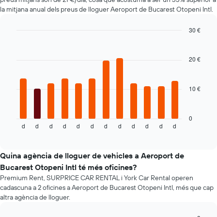
té
la mitjana anual dels preus de lloguer Aeroport de Bucarest Otopeni Intl.
1
eix
30 €
Y
Bar
Chart
que
graphic.
chart
mostra
with
20 €
el
12
bars.
vehicle
de
10 €
El
lloguer
següent
més
gràfic
econòmic
mostra
0
de
d
d
d
d
d
d
d
d
d
d
d
d
el
End
les
of
preu
empreses
interactive
mitjà
chart
indicades
d'un
Quina agència de lloguer de vehicles a Aeroport de
cotxe
Bucarest Otopeni Intl té més oficines?
de
Premium Rent, SURPRICE CAR RENTAL i York Car Rental operen
lloguer
cadascuna a 2 oficines a Aeroport de Bucarest Otopeni Intl, més que cap
mes
altra agència de lloguer.
a
mes