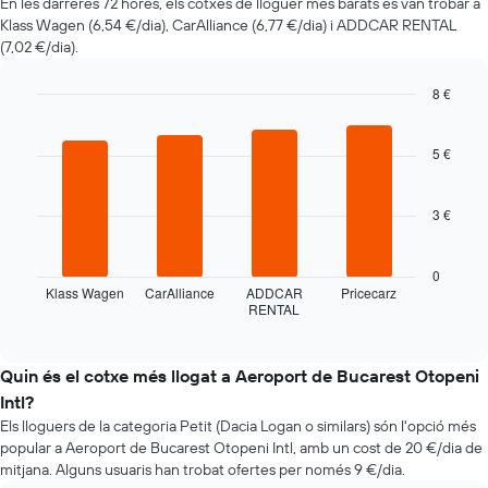
En les darreres 72 hores, els cotxes de lloguer més barats es van trobar a
vehicle
Klass Wagen (6,54 €/dia), CarAlliance (6,77 €/dia) i ADDCAR RENTAL
de
(7,02 €/dia).
lloguer
quan
t'apropes
8 €
a
Bar
Chart
la
graphic.
chart
with
5 €
data
4
de
bars.
la
3 €
reserva
La
El
taula
gràfic
següent
0
té
mostra
Klass Wagen
CarAlliance
ADDCAR
Pricecarz
1
RENTAL
les
End
eix
of
quatre
interactive
X
companyies
chart
que
de
Quin és el cotxe més llogat a Aeroport de Bucarest Otopeni
mostra
lloguer
Intl?
el
de
nombre
Els lloguers de la categoria Petit (Dacia Logan o similars) són l'opció més
cotxes
de
popular a Aeroport de Bucarest Otopeni Intl, amb un cost de 20 €/dia de
més
dies
mitjana. Alguns usuaris han trobat ofertes per només 9 €/dia.
econòmiques
abans