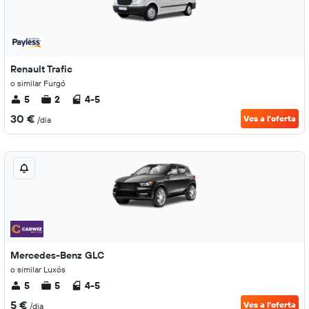
Renault Trafic
o similar Furgó
5
2
4-5
30 €
Ves a l'oferta
/dia
Mercedes-Benz GLC
o similar Luxós
5
5
4-5
5 €
Ves a l'oferta
/dia