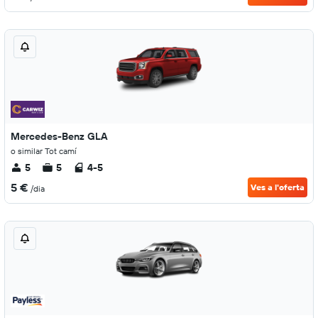
Mercedes-Benz GLA
o similar Tot camí
5
5
4-5
5 €
Ves a l'oferta
/dia