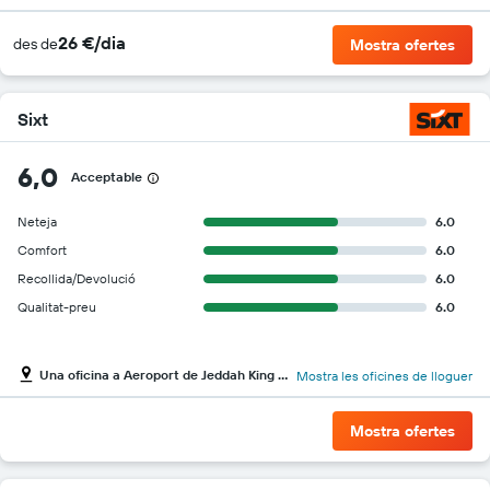
26 €/dia
des de
Mostra ofertes
Sixt
6,0
Acceptable
Neteja
6.0
Comfort
6.0
Recollida/Devolució
6.0
Qualitat-preu
6.0
Una oficina a Aeroport de Jeddah King Abdulaziz Intl
Mostra les oficines de lloguer
Mostra ofertes