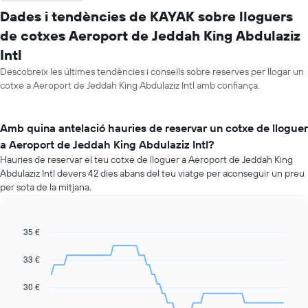
Dades i tendències de KAYAK sobre lloguers
de cotxes Aeroport de Jeddah King Abdulaziz
Intl
Descobreix les últimes tendències i consells sobre reserves per llogar un
cotxe a Aeroport de Jeddah King Abdulaziz Intl amb confiança.
Amb quina antelació hauries de reservar un cotxe de lloguer
a Aeroport de Jeddah King Abdulaziz Intl?
Hauries de reservar el teu cotxe de lloguer a Aeroport de Jeddah King
Abdulaziz Intl devers 42 dies abans del teu viatge per aconseguir un preu
per sota de la mitjana.
35 €
Line
Chart
graphic.
chart
with
33 €
91
data
30 €
points.