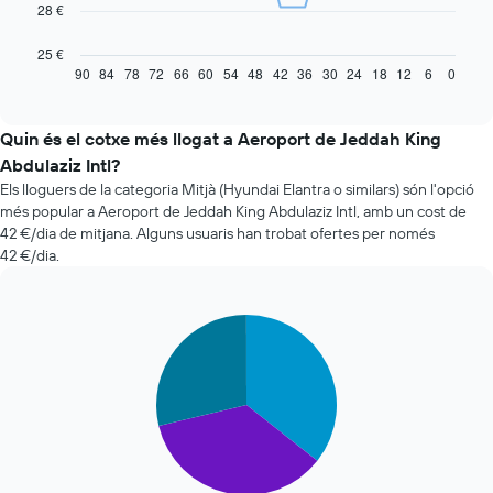
La
28 €
taula
següent
25 €
mostra
90
84
78
72
66
60
54
48
42
36
30
24
18
12
6
0
End
of
com
interactive
varia
chart
el
Quin és el cotxe més llogat a Aeroport de Jeddah King
preu
Abdulaziz Intl?
d'un
Els lloguers de la categoria Mitjà (Hyundai Elantra o similars) són l'opció
vehicle
més popular a Aeroport de Jeddah King Abdulaziz Intl, amb un cost de
de
42 €/dia de mitjana. Alguns usuaris han trobat ofertes per només
lloguer
42 €/dia.
quan
t'apropes
a
la
Pie
Chart
data
graphic.
chart
with
de
3
la
slices.
reserva
El
El
gràfic
següent
té
gràfic
1