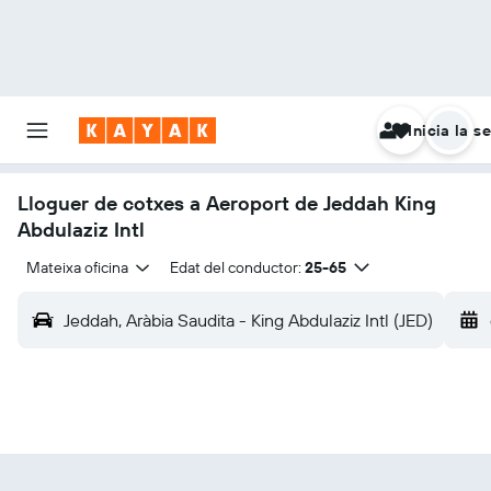
Inicia la s
Lloguer de cotxes a Aeroport de Jeddah King
Abdulaziz Intl
Mateixa oficina
Edat del conductor:
25-65
Jeddah, Aràbia Saudita - King Abdulaziz Intl (JED)