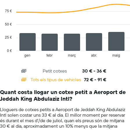
vehicles
Combination
Chart
El
graphic.
chart
75 €
gràfic
with
té
2
1
data
50 €
series.
eix
Y
25 €
The
que
chart
mostra
has
el
0 €
1
vehicle
gen
febr
març
abr.
maig
End
of
X
de
interactive
axis
lloguer
chart
Petit cotxes
30 € - 36 €
displaying
més
categories.
econòmic
Tots els tipus de vehicles
72 € - 91 €
Range:
de
14
les
Quant costa llogar un cotxe petit a Aeroport de
categories.
empreses
Jeddah King Abdulaziz Intl?
The
indicades
chart
Lloguers de cotxes petits a Aeroport de Jeddah King Abdulaziz
has
Intl solen costar uns 33 € al dia. El millor moment per reservar
1
és durant el mes d'/de de juliol, quan els preus són de mitjana
Y
30 € al dia, aproximadament un 10% menys que la mitjana
axis