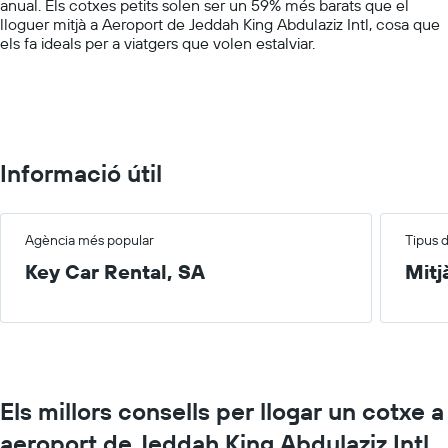
anual. Els cotxes petits solen ser un 59% més barats que el
displaying
lloguer mitjà a Aeroport de Jeddah King Abdulaziz Intl, cosa que
values.
els fa ideals per a viatgers que volen estalviar.
Range:
0
to
100.
Informació útil
Agència més popular
Tipus 
Key Car Rental, SA
Mitj
Els millors consells per llogar un cotxe a
aeroport de Jeddah King Abdulaziz Intl