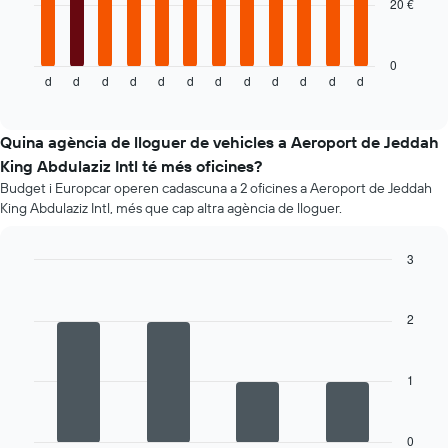
dels
20 €
El
cotxes
següent
de
gràfic
lloguer
mostra
0
d
d
d
d
d
d
d
d
d
d
d
d
el
End
of
preu
interactive
mitjà
chart
d'un
Quina agència de lloguer de vehicles a Aeroport de Jeddah
cotxe
King Abdulaziz Intl té més oficines?
de
Budget i Europcar operen cadascuna a 2 oficines a Aeroport de Jeddah
lloguer
King Abdulaziz Intl, més que cap altra agència de lloguer.
mes
a
mes
3
El
Bar
Chart
gràfic
graphic.
chart
té
with
2
4
1
bars.
eix
X
1
La
amb
següent
els
taula
mesos
mostra
0
de