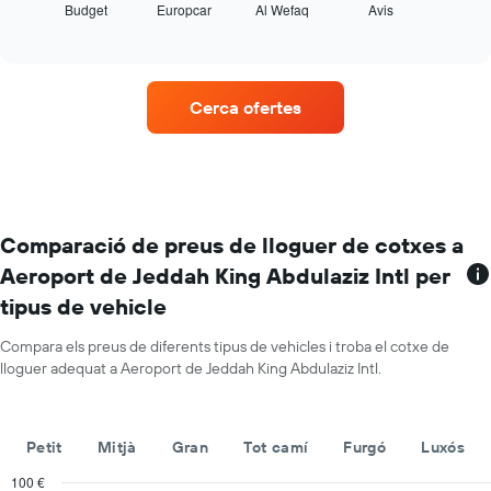
Budget
Europcar
Al Wefaq
Avis
les
End
l'any
of
quatre
El
interactive
empreses
chart
gràfic
de
té
lloguer
1
Cerca ofertes
de
eix
vehicles
Y
amb
amb
més
el
ubicacions
preu
El
mitjà
gràfic
Comparació de preus de lloguer de cotxes a
diari
té
dels
Aeroport de Jeddah King Abdulaziz Intl per
1
cotxes
tipus de vehicle
eix
de
X
lloguer
que
Compara els preus de diferents tipus de vehicles i troba el cotxe de
mostra
lloguer adequat a Aeroport de Jeddah King Abdulaziz Intl.
les
companyies
de
Petit
Mitjà
Gran
Tot camí
Furgó
Luxós
lloguer
de
100 €