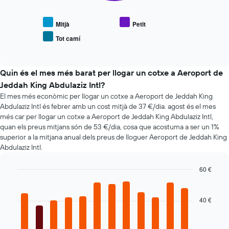
mostra
eix
el
X
preu
Mitjà
Petit
que
mitjà
mostra
Tot camí
End
de
el
of
vehicles
interactive
nombre
populars
chart
de
Quin és el mes més barat per llogar un cotxe a Aeroport de
dies
Jeddah King Abdulaziz Intl?
abans
de
El mes més econòmic per llogar un cotxe a Aeroport de Jeddah King
la
Abdulaziz Intl és febrer amb un cost mitjà de 37 €/dia. agost és el mes
reserva
més car per llogar un cotxe a Aeroport de Jeddah King Abdulaziz Intl,
El
quan els preus mitjans són de 53 €/dia, cosa que acostuma a ser un 1%
gràfic
superior a la mitjana anual dels preus de lloguer Aeroport de Jeddah King
té
Abdulaziz Intl.
1
eix
60 €
Y
Bar
Chart
que
graphic.
chart
mostra
with
40 €
el
12
preu
bars.
mitjà