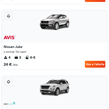
Nissan Juke
o similar Tot camí
4
2
4-5
24 €
Ves a l'oferta
/dia