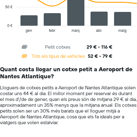
series.
eix
50 €
Y
The
que
chart
mostra
has
el
0 €
1
vehicle
gen
febr
març
abr.
maig
End
of
X
de
interactive
axis
lloguer
chart
Petit cotxes
29 € - 116 €
displaying
més
categories.
econòmic
Tots els tipus de vehicles
52 € - 79 €
Range:
de
14
les
Quant costa llogar un cotxe petit a Aeroport de
categories.
empreses
Nantes Atlantique?
The
indicades
chart
Lloguers de cotxes petits a Aeroport de Nantes Atlantique solen
has
costar uns 44 € al dia. El millor moment per reservar és durant
1
el mes d'/de de gener, quan els preus són de mitjana 29 € al dia,
Y
aproximadament un 35% menys que la mitjana anual. Els cotxes
axis
petits solen ser un 30% més barats que el lloguer mitjà a
displaying
Aeroport de Nantes Atlantique, cosa que els fa ideals per a
values.
viatgers que volen estalviar.
Range:
0
to