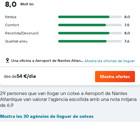
8,0
Molt bo
Neteja
8.0
Comfort
7.5
Recollida/Devolució
8.0
Qualitat-preu
7.6
Una oficina a Aeroport de Nantes Atlantique
Mostra les oficines de lloguer
54 €/dia
des de
Mostra ofertes
29 persones que van llogar un cotxe a Aeroport de Nantes
Atlantique van valorar l’agència escollida amb una nota mitjana
de 6,9
Mostra les 30 agències de lloguer de cotxes