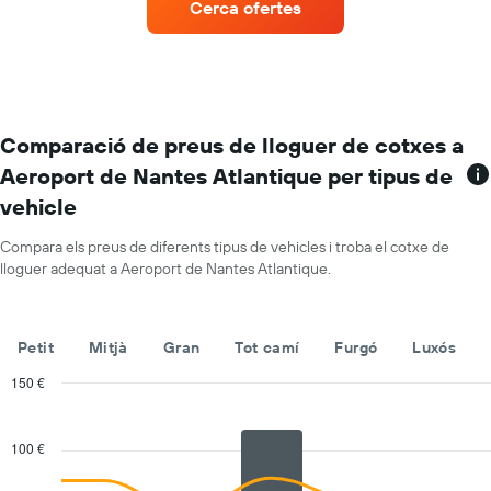
1
Cerca ofertes
de
eix
vehicles
Y
amb
amb
més
el
ubicacions
preu
El
mitjà
gràfic
Comparació de preus de lloguer de cotxes a
diari
té
dels
Aeroport de Nantes Atlantique per tipus de
1
cotxes
vehicle
eix
de
X
lloguer
que
Compara els preus de diferents tipus de vehicles i troba el cotxe de
mostra
lloguer adequat a Aeroport de Nantes Atlantique.
les
companyies
de
Petit
Mitjà
Gran
Tot camí
Furgó
Luxós
lloguer
de
150 €
vehicles
Combination
Chart
El
graphic.
chart
gràfic
with
100 €
té
2
1
data