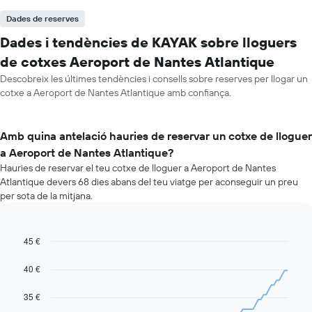
Dades de reserves
Dades i tendències de KAYAK sobre lloguers
de cotxes Aeroport de Nantes Atlantique
Descobreix les últimes tendències i consells sobre reserves per llogar un
cotxe a Aeroport de Nantes Atlantique amb confiança.
Amb quina antelació hauries de reservar un cotxe de lloguer
a Aeroport de Nantes Atlantique?
Hauries de reservar el teu cotxe de lloguer a Aeroport de Nantes
Atlantique devers 68 dies abans del teu viatge per aconseguir un preu
per sota de la mitjana.
45 €
Line
Chart
graphic.
chart
with
40 €
91
data
35 €
points.