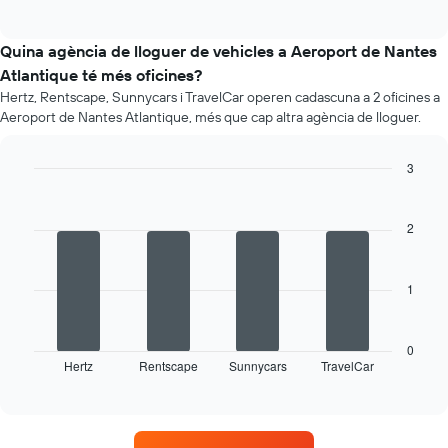
of
preu
empreses
interactive
mitjà
chart
indicades
d'un
Quina agència de lloguer de vehicles a Aeroport de Nantes
cotxe
Atlantique té més oficines?
de
Hertz, Rentscape, Sunnycars i TravelCar operen cadascuna a 2 oficines a
lloguer
Aeroport de Nantes Atlantique, més que cap altra agència de lloguer.
mes
a
mes
3
El
Bar
Chart
gràfic
graphic.
chart
té
with
2
4
1
bars.
eix
X
1
La
amb
següent
els
taula
mesos
mostra
0
de
Hertz
Rentscape
Sunnycars
TravelCar
les
End
l'any
of
quatre
El
interactive
empreses
chart
gràfic
de
té
lloguer