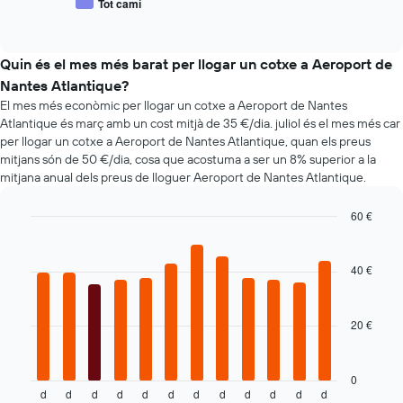
Tot camí
4
End
dels
de
companyies
of
cotxes
vehicles
interactive
de
de
populars
chart
lloguer
lloguer
Quin és el mes més barat per llogar un cotxe a Aeroport de
de
Nantes Atlantique?
cotxes
El mes més econòmic per llogar un cotxe a Aeroport de Nantes
més
Atlantique és març amb un cost mitjà de 35 €/dia. juliol és el mes més car
econòmiques
El
per llogar un cotxe a Aeroport de Nantes Atlantique, quan els preus
gràfic
mitjans són de 50 €/dia, cosa que acostuma a ser un 8% superior a la
té
mitjana anual dels preus de lloguer Aeroport de Nantes Atlantique.
1
eix
60 €
Y
Bar
Chart
que
graphic.
chart
mostra
with
40 €
el
12
bars.
vehicle
de
20 €
El
lloguer
següent
més
gràfic
econòmic
mostra
0
de
d
d
d
d
d
d
d
d
d
d
d
d
el
End
les