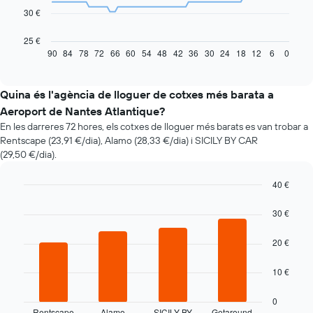
La
30 €
taula
següent
25 €
mostra
90
84
78
72
66
60
54
48
42
36
30
24
18
12
6
0
End
of
com
interactive
varia
chart
el
Quina és l'agència de lloguer de cotxes més barata a
preu
Aeroport de Nantes Atlantique?
d'un
En les darreres 72 hores, els cotxes de lloguer més barats es van trobar a
vehicle
Rentscape (23,91 €/dia), Alamo (28,33 €/dia) i SICILY BY CAR
de
(29,50 €/dia).
lloguer
quan
t'apropes
40 €
a
Bar
Chart
la
graphic.
chart
30 €
with
data
4
de
20 €
bars.
la
reserva
La
10 €
El
taula
gràfic
següent
0
té
mostra
Rentscape
Alamo
SICILY BY
Getaround