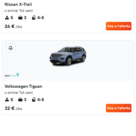
Nissan X-Trail
o similar Tot camí
5
3
4-5
26 €
Ves a l'oferta
/dia
Volkswagen Tiguan
o similar Tot camí
5
3
4-5
32 €
Ves a l'oferta
/dia