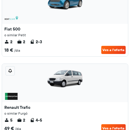
Fiat 500
o similar Petit
2
2
2-3
18 €
Ves a l'oferta
/dia
Renault Trafic
o similar Furgó
5
2
4-5
49 €
Ves a l'oferta
/dia