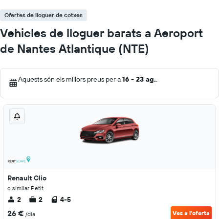
Ofertes de lloguer de cotxes
Vehicles de lloguer barats a Aeroport
de Nantes Atlantique (NTE)
Aquests són els millors preus per a
16 - 23 ag.
.
Renault Clio
o similar Petit
2
2
4-5
26 €
Ves a l'oferta
/dia