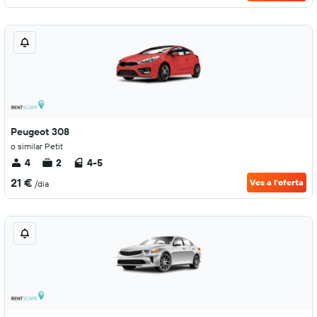
Peugeot 308
o similar Petit
4
2
4-5
21 €
Ves a l'oferta
/dia