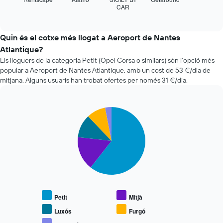
1
CAR
les
End
eix
of
quatre
interactive
X
companyies
chart
que
de
Quin és el cotxe més llogat a Aeroport de Nantes
mostra
lloguer
Atlantique?
el
de
nombre
Els lloguers de la categoria Petit (Opel Corsa o similars) són l'opció més
cotxes
de
popular a Aeroport de Nantes Atlantique, amb un cost de 53 €/dia de
més
dies
mitjana. Alguns usuaris han trobat ofertes per només 31 €/dia.
econòmiques
abans
de
de
les
la
últimes
Pie
Chart
reserva
graphic.
chart
72
El
with
hores
gràfic
5
El
té
slices.
gràfic
1
té
eix
El
1
Y
següent
eix
que
gràfic
X
mostra
mostra
que
Petit
Mitjà
el
el
mostra
preu
preu
Luxós
Furgó
les
mitjà
mitjà