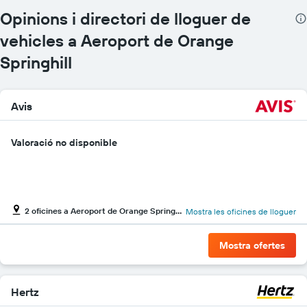
vehicles
Opinions i directori de lloguer de
El
gràfic
vehicles a Aeroport de Orange
té
1
Springhill
eix
Y
que
Avis
mostra
el
vehicle
Valoració no disponible
de
lloguer
més
econòmic
de
les
2 oficines a Aeroport de Orange Springhill
Mostra les oficines de lloguer
empreses
indicades
Mostra ofertes
Hertz