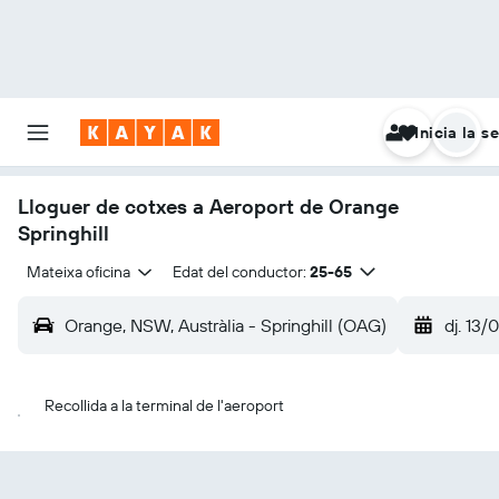
Inicia la s
Lloguer de cotxes a Aeroport de Orange
Springhill
Mateixa oficina
Edat del conductor:
25-65
Orange, NSW, Austràlia - Springhill (OAG)
dj. 13/
Recollida a la terminal de l'aeroport