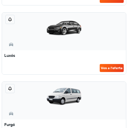
Luxós
Ves a l'oferta
Furgó