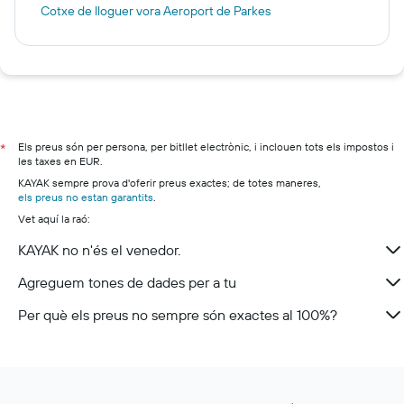
Cotxe de lloguer vora Aeroport de Parkes
Els preus són per persona, per bitllet electrònic, i inclouen tots els impostos i
*
les taxes en EUR.
KAYAK sempre prova d'oferir preus exactes; de totes maneres,
els preus no estan garantits
.
Vet aquí la raó:
KAYAK no n'és el venedor.
Agreguem tones de dades per a tu
Per què els preus no sempre són exactes al 100%?