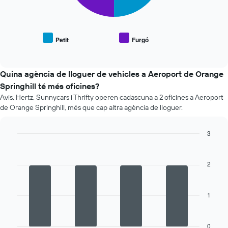
mostra
el
preu
mitjà
Petit
Furgó
End
de
of
vehicles
interactive
populars
chart
Quina agència de lloguer de vehicles a Aeroport de Orange
Springhill té més oficines?
Avis, Hertz, Sunnycars i Thrifty operen cadascuna a 2 oficines a Aeroport
de Orange Springhill, més que cap altra agència de lloguer.
3
Bar
Chart
graphic.
chart
with
2
4
bars.
1
La
següent
taula
mostra
0