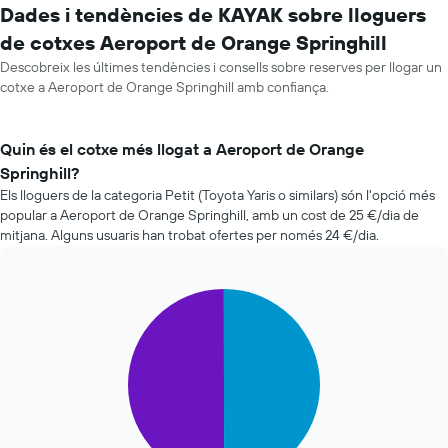
Dades i tendències de KAYAK sobre lloguers
de cotxes Aeroport de Orange Springhill
Descobreix les últimes tendències i consells sobre reserves per llogar un
cotxe a Aeroport de Orange Springhill amb confiança.
Quin és el cotxe més llogat a Aeroport de Orange
Springhill?
Els lloguers de la categoria Petit (Toyota Yaris o similars) són l'opció més
popular a Aeroport de Orange Springhill, amb un cost de 25 €/dia de
mitjana. Alguns usuaris han trobat ofertes per només 24 €/dia.
Pie
Chart
graphic.
chart
with
2
slices.
El
següent
gràfic