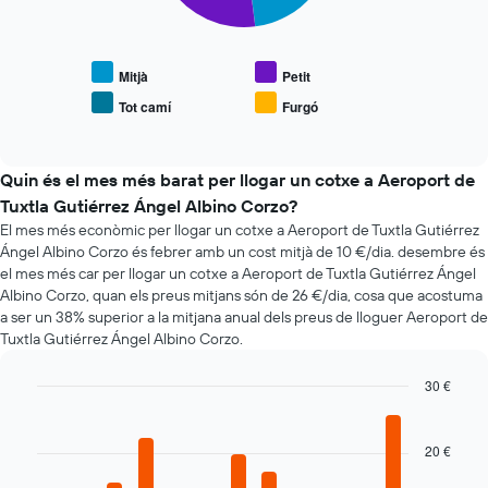
té
gràfic
1
mostra
eix
el
X
preu
Mitjà
Petit
que
mitjà
mostra
Tot camí
Furgó
End
de
el
of
vehicles
interactive
nombre
populars
chart
de
Quin és el mes més barat per llogar un cotxe a Aeroport de
dies
Tuxtla Gutiérrez Ángel Albino Corzo?
abans
de
El mes més econòmic per llogar un cotxe a Aeroport de Tuxtla Gutiérrez
la
Ángel Albino Corzo és febrer amb un cost mitjà de 10 €/dia. desembre és
reserva
el mes més car per llogar un cotxe a Aeroport de Tuxtla Gutiérrez Ángel
El
Albino Corzo, quan els preus mitjans són de 26 €/dia, cosa que acostuma
gràfic
a ser un 38% superior a la mitjana anual dels preus de lloguer Aeroport de
té
Tuxtla Gutiérrez Ángel Albino Corzo.
1
eix
30 €
Y
Bar
Chart
que
graphic.
chart
mostra
with
20 €
el
12
preu
bars.