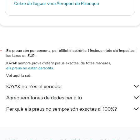
Cotxe de lloguer vora Aeroport de Palenque
Els preus són per persona, per bitllet electrònic, i inclouen tots els impostos i
*
les taxes en EUR.
KAYAK sempre prova d'oferir preus exactes; de totes maneres,
els preus no estan garantits
.
Vet aquí la raó:
KAYAK no n'és el venedor.
Agreguem tones de dades per a tu
Per què els preus no sempre són exactes al 100%?