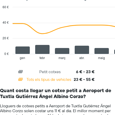
de
60 €
vehicles
Combination
Chart
El
graphic.
chart
gràfic
with
40 €
té
2
1
data
series.
eix
20 €
Y
The
que
chart
mostra
has
el
0 €
1
vehicle
gen
febr
març
abr.
maig
End
of
X
de
interactive
axis
lloguer
chart
Petit cotxes
6 € - 23 €
displaying
més
categories.
econòmic
Tots els tipus de vehicles
23 € - 55 €
Range:
de
14
les
Quant costa llogar un cotxe petit a Aeroport de
categories.
empreses
Tuxtla Gutiérrez Ángel Albino Corzo?
The
indicades
chart
Lloguers de cotxes petits a Aeroport de Tuxtla Gutiérrez Ángel
has
Albino Corzo solen costar uns 11 € al dia. El millor moment per
1