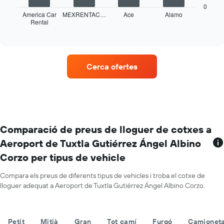
mesos
taula
0
de
mostra
America Car
MEXRENTAC…
Ace
Alamo
l'any
Rental
les
End
El
of
quatre
interactive
gràfic
empreses
chart
té
de
1
lloguer
Cerca ofertes
eix
de
Y
vehicles
amb
amb
el
més
preu
ubicacions
mitjà
El
diari
gràfic
Comparació de preus de lloguer de cotxes a
dels
té
Aeroport de Tuxtla Gutiérrez Ángel Albino
cotxes
1
de
Corzo per tipus de vehicle
eix
lloguer
X
que
Compara els preus de diferents tipus de vehicles i troba el cotxe de
mostra
lloguer adequat a Aeroport de Tuxtla Gutiérrez Ángel Albino Corzo.
les
companyies
de
Petit
Mitjà
Gran
Tot camí
Furgó
Camioneta
lloguer