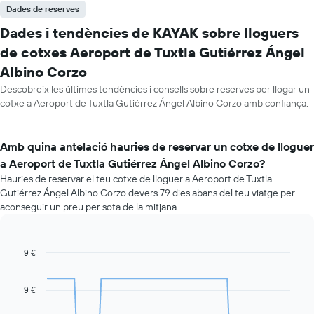
Dades de reserves
Dades i tendències de KAYAK sobre lloguers
de cotxes Aeroport de Tuxtla Gutiérrez Ángel
Albino Corzo
Descobreix les últimes tendències i consells sobre reserves per llogar un
cotxe a Aeroport de Tuxtla Gutiérrez Ángel Albino Corzo amb confiança.
Amb quina antelació hauries de reservar un cotxe de lloguer
a Aeroport de Tuxtla Gutiérrez Ángel Albino Corzo?
Hauries de reservar el teu cotxe de lloguer a Aeroport de Tuxtla
Gutiérrez Ángel Albino Corzo devers 79 dies abans del teu viatge per
aconseguir un preu per sota de la mitjana.
9 €
Line
Chart
graphic.
chart
with
91
9 €
data
points.