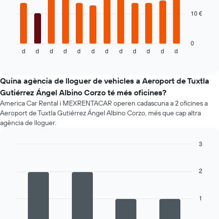
mitjà
dels
10 €
El
cotxes
següent
de
gràfic
lloguer
mostra
0
d
d
d
d
d
d
d
d
d
d
d
d
el
End
of
preu
interactive
mitjà
chart
d'un
Quina agència de lloguer de vehicles a Aeroport de Tuxtla
cotxe
Gutiérrez Ángel Albino Corzo té més oficines?
de
America Car Rental i MEXRENTACAR operen cadascuna a 2 oficines a
lloguer
Aeroport de Tuxtla Gutiérrez Ángel Albino Corzo, més que cap altra
mes
agència de lloguer.
a
mes
3
El
gràfic
Bar
Chart
graphic.
chart
té
with
2
1
4
eix
bars.
X
1
amb
La
els
següent