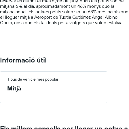
reservar és durant el mes d'/de de juny, quan els preus són de
Y
mitjana 6 € al dia, aproximadament un 46% menys que la
axis
mitjana anual. Els cotxes petits solen ser un 68% més barats que
displaying
el lloguer mitjà a Aeroport de Tuxtla Gutiérrez Ángel Albino
values.
Corzo, cosa que els fa ideals per a viatgers que volen estalviar.
Range:
0
to
60.
Informació útil
Tipus de vehicle més popular
Mitjà
Els millors consells per llogar un cotxe a