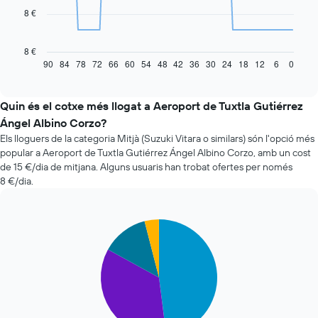
8 €
La
taula
següent
8 €
mostra
90
84
78
72
66
60
54
48
42
36
30
24
18
12
6
0
End
of
com
interactive
varia
chart
el
Quin és el cotxe més llogat a Aeroport de Tuxtla Gutiérrez
preu
Ángel Albino Corzo?
d'un
Els lloguers de la categoria Mitjà (Suzuki Vitara o similars) són l'opció més
vehicle
popular a Aeroport de Tuxtla Gutiérrez Ángel Albino Corzo, amb un cost
de
de 15 €/dia de mitjana. Alguns usuaris han trobat ofertes per només
lloguer
8 €/dia.
quan
t'apropes
a
la
Pie
Chart
data
graphic.
chart
with
de
4
la
slices.
reserva
El
El
gràfic
següent