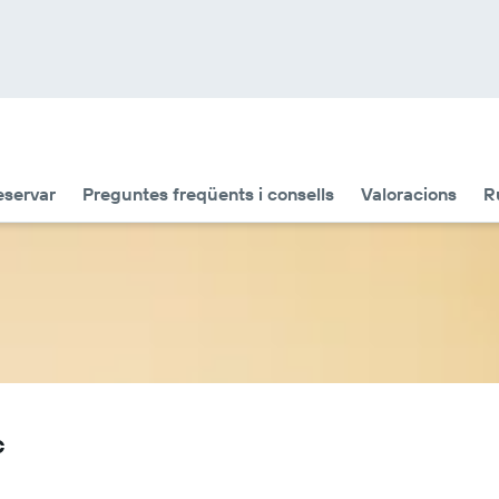
eservar
Preguntes freqüents i consells
Valoracions
R
c