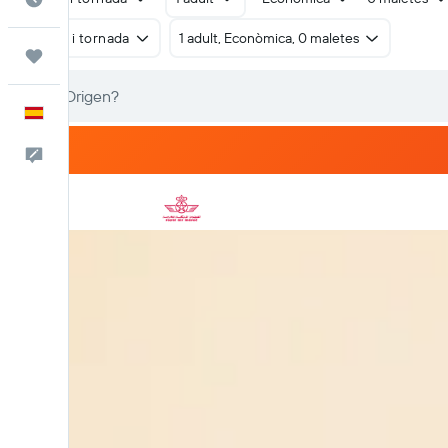
Anada i tornada
1 adult, Econòmica, 0 maletes
Viatges
Català
Escriu-nos