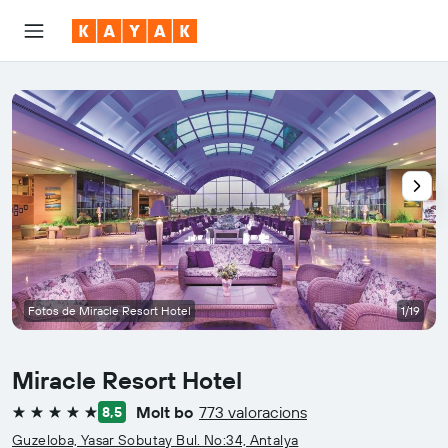
Fotos de Miracle Resort Hotel
1/19
Miracle Resort Hotel
Molt bo
773 valoracions
8,5
5 estrelles
Guzeloba, Yasar Sobutay Bul. No:34, Antalya