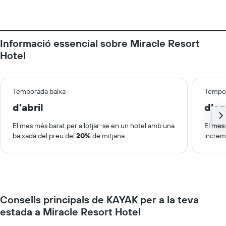
Informació essencial sobre Miracle Resort
Hotel
Temporada baixa
Tempor
d’abril
d’ag
El mes més barat per allotjar-se en un hotel amb una
El mes 
baixada del preu del
20%
de mitjana.
increm
Consells principals de KAYAK per a la teva
estada a Miracle Resort Hotel