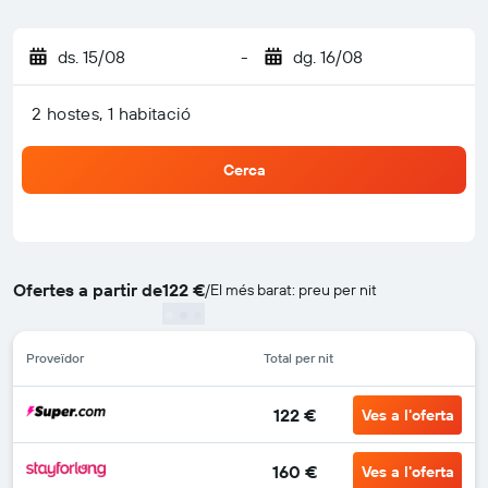
ds. 15/08
-
dg. 16/08
2 hostes, 1 habitació
Cerca
Ofertes a partir de
122 €
/
El més barat: preu per nit
Proveïdor
Total per nit
122 €
Ves a l'oferta
160 €
Ves a l'oferta