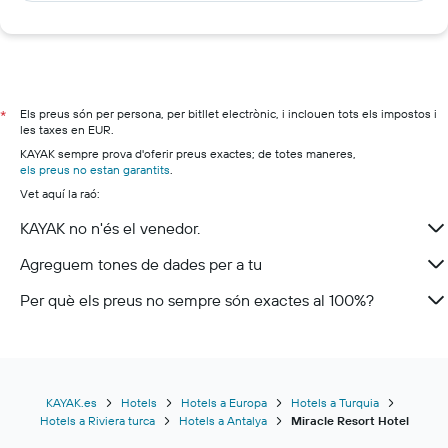
Els preus són per persona, per bitllet electrònic, i inclouen tots els impostos i
*
les taxes en EUR.
KAYAK sempre prova d'oferir preus exactes; de totes maneres,
els preus no estan garantits
.
Vet aquí la raó:
KAYAK no n'és el venedor.
Agreguem tones de dades per a tu
Per què els preus no sempre són exactes al 100%?
KAYAK.es
Hotels
Hotels a Europa
Hotels a Turquia
Hotels a Riviera turca
Hotels a Antalya
Miracle Resort Hotel