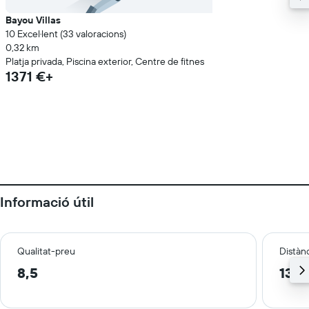
Bayou Villas
10 Excel·lent (33 valoracions)
0,32 km
Platja privada, Piscina exterior, Centre de fitnes
1371 €+
Informació útil
Qualitat-preu
Distànc
8,5
13,7