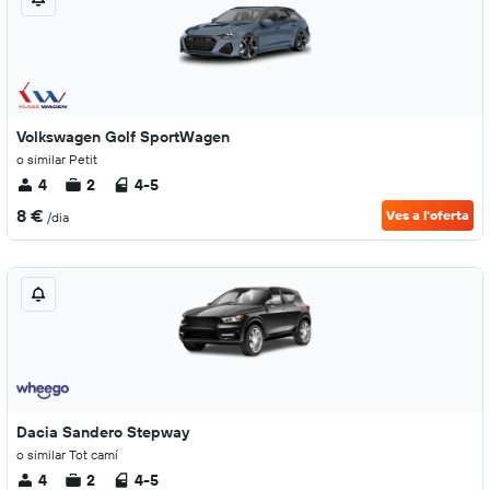
Volkswagen Golf SportWagen
o similar Petit
4
2
4-5
8 €
Ves a l'oferta
/dia
Dacia Sandero Stepway
o similar Tot camí
4
2
4-5