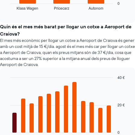
mostra
té
0
Klass Wagen
Pricecarz
Autonom
les
End
1
of
quatre
eix
interactive
companyies
X
chart
de
que
Quin és el mes més barat per llogar un cotxe a Aeroport de
lloguer
mostra
Craiova?
de
el
El mes més econòmic per llogar un cotxe a Aeroport de Craiova és gener
cotxes
nombre
amb un cost mitjà de 15 €/dia. agost és el mes més car per llogar un cotxe
més
de
a Aeroport de Craiova, quan els preus mitjans són de 37 €/dia, cosa que
econòmiques
dies
acostuma a ser un 27% superior a la mitjana anual dels preus de lloguer
de
abans
Aeroport de Craiova.
les
de
últimes
la
72
40 €
reserva
hores
El
Bar
Chart
graphic.
El
chart
gràfic
with
gràfic
té
12
té
1
bars.
20 €
1
eix
eix
Y
El
X
que
següent
que
mostra
gràfic
mostra
el
mostra
0
les