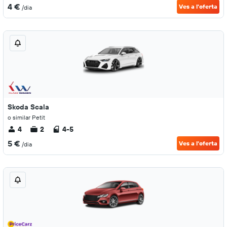
4 €
Ves a l'oferta
/dia
Skoda Scala
o similar Petit
4
2
4-5
5 €
Ves a l'oferta
/dia