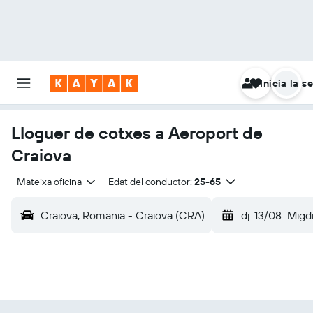
Inicia la s
Lloguer de cotxes a Aeroport de
Craiova
Mateixa oficina
Edat del conductor:
25-65
Craiova, Romania - Craiova (CRA)
dj. 13/08
Migd