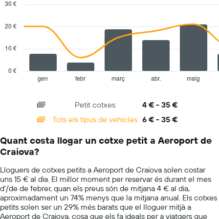
les
30 €
with
1
empreses
2
eix
indicades
data
20 €
Y
series.
amb
el
10 €
The
preu
chart
mitjà
has
0 €
diari
1
gen
febr
març
abr.
maig
End
dels
of
X
cotxes
interactive
axis
chart
de
Petit cotxes
4 € - 35 €
displaying
lloguer
categories.
Tots els tipus de vehicles
6 € - 35 €
Range:
14
Quant costa llogar un cotxe petit a Aeroport de
categories.
Craiova?
The
chart
Lloguers de cotxes petits a Aeroport de Craiova solen costar
has
uns 15 € al dia. El millor moment per reservar és durant el mes
1
d'/de de febrer, quan els preus són de mitjana 4 € al dia,
Y
aproximadament un 74% menys que la mitjana anual. Els cotxes
axis
petits solen ser un 29% més barats que el lloguer mitjà a
displaying
Aeroport de Craiova, cosa que els fa ideals per a viatgers que
values.