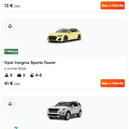
13 €
Ves a l'oferta
/dia
Opel Insignia Sports Tourer
o similar Mitjà
5
3
4-5
41 €
Ves a l'oferta
/dia