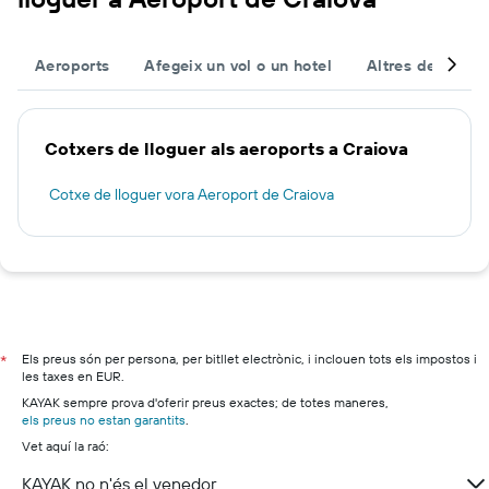
Aeroports
Afegeix un vol o un hotel
Altres destinac
Cotxers de lloguer als aeroports a Craiova
Cotxe de lloguer vora Aeroport de Craiova
Els preus són per persona, per bitllet electrònic, i inclouen tots els impostos i
*
les taxes en EUR.
KAYAK sempre prova d'oferir preus exactes; de totes maneres,
els preus no estan garantits
.
Vet aquí la raó:
KAYAK no n'és el venedor.