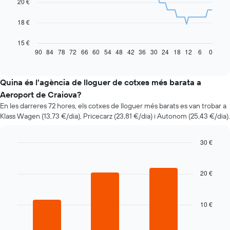
20 €
points.
La
18 €
taula
següent
15 €
mostra
90
84
78
72
66
60
54
48
42
36
30
24
18
12
6
0
End
of
com
interactive
varia
chart
el
Quina és l'agència de lloguer de cotxes més barata a
preu
Aeroport de Craiova?
d'un
En les darreres 72 hores, els cotxes de lloguer més barats es van trobar a
vehicle
Klass Wagen (13,73 €/dia), Pricecarz (23,81 €/dia) i Autonom (25,43 €/dia).
de
lloguer
quan
30 €
t'apropes
Bar
Chart
a
graphic.
chart
la
with
20 €
data
3
bars.
de
la
10 €
La
reserva
taula
El
següent
gràfic