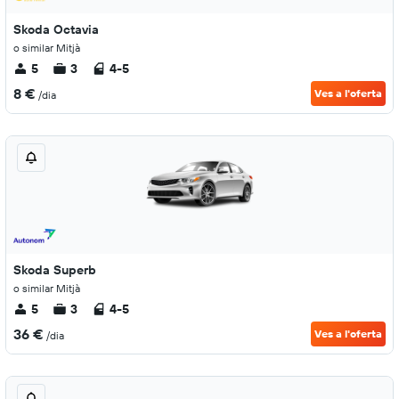
Skoda Octavia
o similar Mitjà
5
3
4-5
8 €
Ves a l'oferta
/dia
Skoda Superb
o similar Mitjà
5
3
4-5
36 €
Ves a l'oferta
/dia