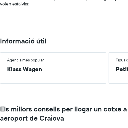
volen estalviar.
Range:
0
to
40.
Informació útil
Agència més popular
Tipus 
Klass Wagen
Peti
Els millors consells per llogar un cotxe a
aeroport de Craiova