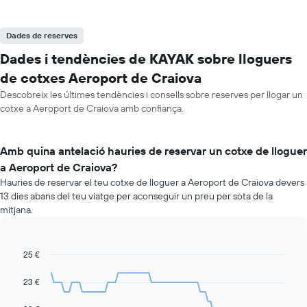
Dades de reserves
Dades i tendències de KAYAK sobre lloguers
de cotxes Aeroport de Craiova
Descobreix les últimes tendències i consells sobre reserves per llogar un
cotxe a Aeroport de Craiova amb confiança.
Amb quina antelació hauries de reservar un cotxe de lloguer
a Aeroport de Craiova?
Hauries de reservar el teu cotxe de lloguer a Aeroport de Craiova devers
13 dies abans del teu viatge per aconseguir un preu per sota de la
mitjana.
25 €
Line
Chart
graphic.
chart
with
23 €
91
data