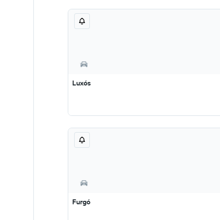
Luxós
Furgó