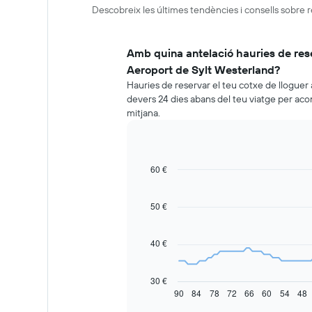
Descobreix les últimes tendències i consells sobre 
Amb quina antelació hauries de rese
Aeroport de Sylt Westerland?
Hauries de reservar el teu cotxe de lloguer
devers 24 dies abans del teu viatge per aco
mitjana.
60 €
Line
Chart
graphic.
chart
with
91
50 €
data
points.
40 €
La
taula
següent
30 €
mostra
90
84
78
72
66
60
54
48
End
of
com
interactive