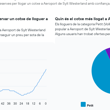
reserves per llogar un cotxe a Aeroport de Sylt Westerland amb confiança
rvar un cotxe de lloguer a
Quin és el cotxe més llogat a
Els lloguers de la categoria Petit (V
popular a Aeroport de Sylt Westerla
 a Aeroport de Sylt Westerland
Alguns usuaris han trobat ofertes pe
nseguir un preu per sota de la
Pie
Chart
graphic.
chart
with
2
slices.
El
següent
gràfic
mostra
el
preu
mitjà
42
36
30
24
18
12
6
0
Petit
End
de