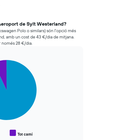
.
 Aeroport de Sylt Westerland?
olkswagen Polo o similars) són l'opció més
nd, amb un cost de 43 €/dia de mitjana.
r només 28 €/dia.
Tot camí