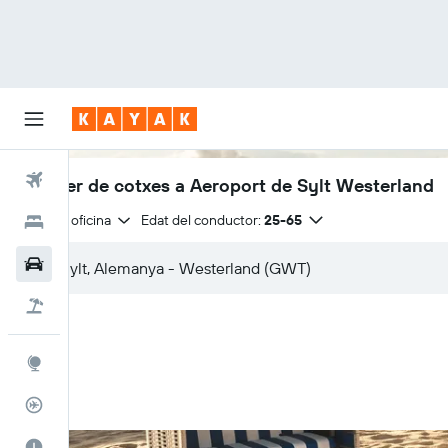
Vols
Lloguer de cotxes a Aeroport de Sylt Westerland
Mateixa oficina
Edat del conductor:
25-65
Hotels
Cotxes
Vol+hotel
Explore
Rastrejador
El millor moment per viatjar