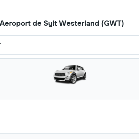
a Aeroport de Sylt Westerland (GWT)
.
.